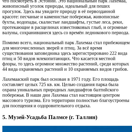
что посмотреть в Эстонии. Это национальный парк Лахемаа,
живописный уголок природы, идеальный для пеших
прогулок. Здесь вы увидите природу в её первозданной
красоте: песчаные и каменистые побережья, живописные
бухты, водопады, скалистые ландшафты, густые леса, реки,
протекающие в расщелинах известняковых глыб, и огромные
валуны, сохранившиеся здесь со времён ледникового периода.
Помимо всего, национальный парк Лахемаа стал прибежищем
для многочисленных зверей и птиц. За всё время
существования заповедника здесь зарегистрировано 222 вида
птиц и 50 видов млекопитающих. Что касается местной
флоры, то здесь огромное множество растений, среди которых
44 вида охраняемых растений и 10 охраняемых видов грибов.
Лахемааский парк был основан в 1971 году. Его площадь
составляет целых 725 кв. км. Целью создания парка была
охрана уникальных природных ландшафтов балтийского
побережья. В наши дни Лахемаа стал настоящим центром
массового туризма. Его территории полностью благоустроены
для посещения и оздоровительного отдыха.
5. Музей-Усадьба Палмсе (г. Таллин)