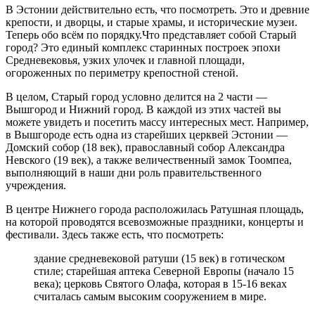
В Эстонии действительно есть, что посмотреть. Это и древние
крепости, и дворцы, и старые храмы, и исторические музеи.
Теперь обо всём по порядку.Что представляет собой Старый
город? Это единый комплекс старинных построек эпохи
Средневековья, узких улочек и главной площади,
огороженных по периметру крепостной стеной.
В целом, Старый город условно делится на 2 части —
Вышгород и Нижний город. В каждой из этих частей вы
можете увидеть и посетить массу интересных мест. Например,
в Вышгороде есть одна из старейших церквей Эстонии —
Домский собор (18 век), православный собор Александра
Невского (19 век), а также величественный замок Тоомпеа,
выполняющий в наши дни роль правительственного
учреждения.
В центре Нижнего города расположилась Ратушная площадь,
на которой проводятся всевозможные праздники, концерты и
фестивали. Здесь также есть, что посмотреть:
здание средневековой ратуши (15 век) в готическом
стиле; старейшая аптека Северной Европы (начало 15
века); церковь Святого Олафа, которая в 15-16 веках
считалась самым высоким сооружением в мире.