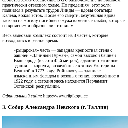
практически отвесном холме. По преданиям, этот холм
появился в результате трудов Линды — вдовы богатыря
Калева, вождя эстов. После его смерти, безутешная вдова
таскала на могилу погибшего мужа каменные глыбы, которые
со временем и образовали этот холм.
Весь замковый комплекс состоит из 3 частей, которые
возводились в разное время:
«рыцарская» часть — западная крепостная стена с
башней «Длинный Герман», самой высокой башней
Вышгорода (высота 45,6 метров); административные
здания — корпуса, возведённые в эпоху Екатерины
Великой в 1773 году; Рийгикогу — здание с
изысканным фасадом в розовых тонах, возведённое в
1922 году, а сегодня здесь находится Парламент
Эстонской республики.
Официальный сайт
: https://www.riigikogu.ee
3. Собор Александра Невского (г. Таллин)