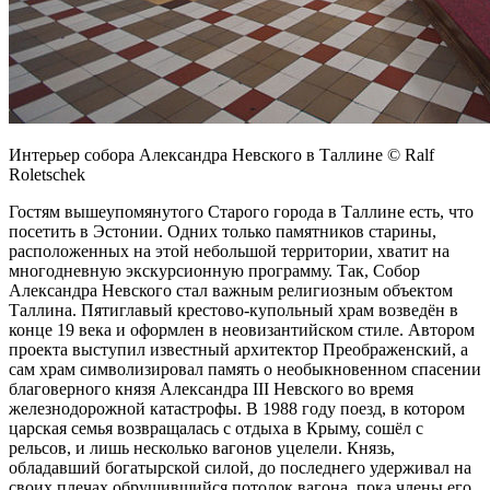
Интерьер собора Александра Невского в Таллине © Ralf
Roletschek
Гостям вышеупомянутого Старого города в Таллине есть, что
посетить в Эстонии. Одних только памятников старины,
расположенных на этой небольшой территории, хватит на
многодневную экскурсионную программу. Так, Собор
Александра Невского стал важным религиозным объектом
Таллина. Пятиглавый крестово-купольный храм возведён в
конце 19 века и оформлен в неовизантийском стиле. Автором
проекта выступил известный архитектор Преображенский, а
сам храм символизировал память о необыкновенном спасении
благоверного князя Александра III Невского во время
железнодорожной катастрофы. В 1988 году поезд, в котором
царская семья возвращалась с отдыха в Крыму, сошёл с
рельсов, и лишь несколько вагонов уцелели. Князь,
обладавший богатырской силой, до последнего удерживал на
своих плечах обрушившийся потолок вагона, пока члены его