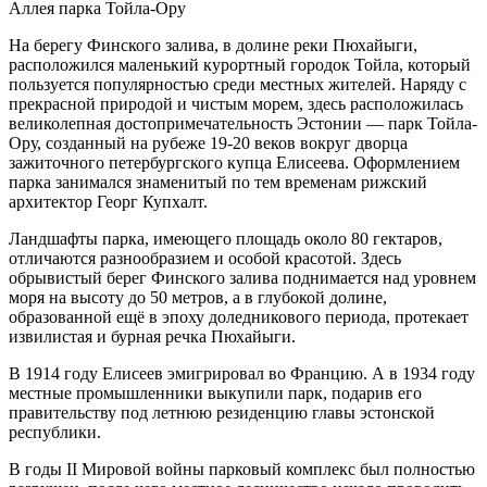
Аллея парка Тойла-Ору
На берегу Финского залива, в долине реки Пюхайыги,
расположился маленький курортный городок Тойла, который
пользуется популярностью среди местных жителей. Наряду с
прекрасной природой и чистым морем, здесь расположилась
великолепная достопримечательность Эстонии — парк Тойла-
Ору, созданный на рубеже 19-20 веков вокруг дворца
зажиточного петербургского купца Елисеева. Оформлением
парка занимался знаменитый по тем временам рижский
архитектор Георг Купхалт.
Ландшафты парка, имеющего площадь около 80 гектаров,
отличаются разнообразием и особой красотой. Здесь
обрывистый берег Финского залива поднимается над уровнем
моря на высоту до 50 метров, а в глубокой долине,
образованной ещё в эпоху доледникового периода, протекает
извилистая и бурная речка Пюхайыги.
В 1914 году Елисеев эмигрировал во Францию. А в 1934 году
местные промышленники выкупили парк, подарив его
правительству под летнюю резиденцию главы эстонской
республики.
В годы II Мировой войны парковый комплекс был полностью