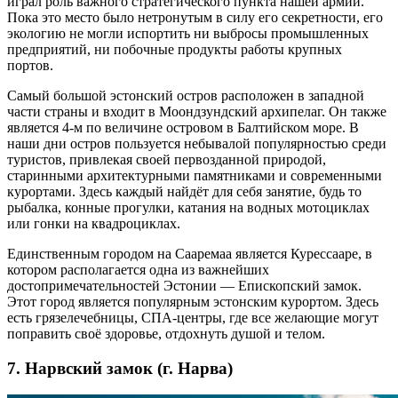
играл роль важного стратегического пункта нашей армии.
Пока это место было нетронутым в силу его секретности, его
экологию не могли испортить ни выбросы промышленных
предприятий, ни побочные продукты работы крупных
портов.
Самый большой эстонский остров расположен в западной
части страны и входит в Моондзундский архипелаг. Он также
является 4-м по величине островом в Балтийском море. В
наши дни остров пользуется небывалой популярностью среди
туристов, привлекая своей первозданной природой,
старинными архитектурными памятниками и современными
курортами. Здесь каждый найдёт для себя занятие, будь то
рыбалка, конные прогулки, катания на водных мотоциклах
или гонки на квадроциклах.
Единственным городом на Сааремаа является Курессааре, в
котором располагается одна из важнейших
достопримечательностей Эстонии — Епископский замок.
Этот город является популярным эстонским курортом. Здесь
есть грязелечебницы, СПА-центры, где все желающие могут
поправить своё здоровье, отдохнуть душой и телом.
7. Нарвский замок (г. Нарва)