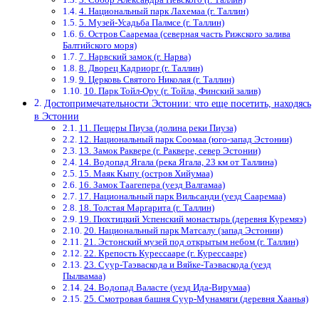
4. Национальный парк Лахемаа (г. Таллин)
5. Музей-Усадьба Палмсе (г. Таллин)
6. Остров Сааремаа (северная часть Рижского залива
Балтийского моря)
7. Нарвский замок (г. Нарва)
8. Дворец Кадриорг (г. Таллин)
9. Церковь Святого Николая (г. Таллин)
10. Парк Тойл-Ору (г. Тойла, Финский залив)
Достопримечательности Эстонии: что еще посетить, находясь
в Эстонии
11. Пещеры Пиуза (долина реки Пиуза)
12. Национальный парк Соомаа (юго-запад Эстонии)
13. Замок Раквере (г. Раквере, север Эстонии)
14. Водопад Ягала (река Ягала, 23 км от Таллина)
15. Маяк Кыпу (остров Хийумаа)
16. Замок Таагепера (уезд Валгамаа)
17. Национальный парк Вильсанди (уезд Сааремаа)
18. Толстая Маргарита (г. Таллин)
19. Пюхтицкий Успенский монастырь (деревня Куремяэ)
20. Национальный парк Матсалу (запад Эстонии)
21. Эстонский музей под открытым небом (г. Таллин)
22. Крепость Курессааре (г. Курессааре)
23. Суур-Таэваскода и Вяйке-Таэваскода (уезд
Пылвамаа)
24. Водопад Валасте (уезд Ида-Вирумаа)
25. Смотровая башня Суур-Мунамяги (деревня Хаанья)