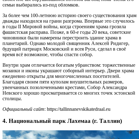
семьи выбирались из-под обломков.
За более чем 100-летнюю историю своего существования храм
дважды находился на грани разгрома. Впервые это случилось
в годы II Мировой войны, когда строениям храма грозила
фашистская расправа. Позже, в 60-е годы 20 века, советские
чиновники были намерены перестроить здание храма в
планетарий. Однако молодой священник Алексей Ридигер,
будущий патриарх Московский и всея Руси, сделал в своё
время всё возможное, чтобы спасти собор.
Внутри храм отличается богатым убранством: торжественные
мозаики и иконы украшают соборный интерьер. Двери храма
ежедневно открыты для многочисленных посетителей.
Благодаря своим пяти куполам внушительных размеров,
увенчанных позолоченными крестами, Собор Александра
Невского хорошо просматривается со многих точек эстонской
столицы.
Официальный сайт
: https://tallinnanevskikatedraal.eu
4. Национальный парк Лахемаа (г. Таллин)