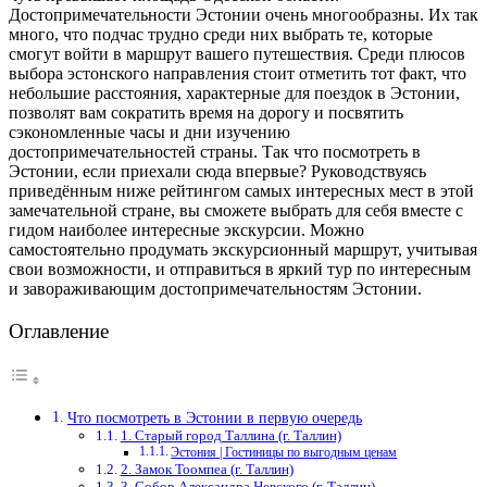
Достопримечательности Эстонии очень многообразны. Их так
много, что подчас трудно среди них выбрать те, которые
смогут войти в маршрут вашего путешествия. Среди плюсов
выбора эстонского направления стоит отметить тот факт, что
небольшие расстояния, характерные для поездок в Эстонии,
позволят вам сократить время на дорогу и посвятить
сэкономленные часы и дни изучению
достопримечательностей страны. Так что посмотреть в
Эстонии, если приехали сюда впервые? Руководствуясь
приведённым ниже рейтингом самых интересных мест в этой
замечательной стране, вы сможете выбрать для себя вместе с
гидом наиболее интересные экскурсии. Можно
самостоятельно продумать экскурсионный маршрут, учитывая
свои возможности, и отправиться в яркий тур по интересным
и завораживающим достопримечательностям Эстонии.
Оглавление
Что посмотреть в Эстонии в первую очередь
1. Старый город Таллина (г. Таллин)
Эстония | Гостиницы по выгодным ценам
2. Замок Тоомпеа (г. Таллин)
3. Собор Александра Невского (г. Таллин)