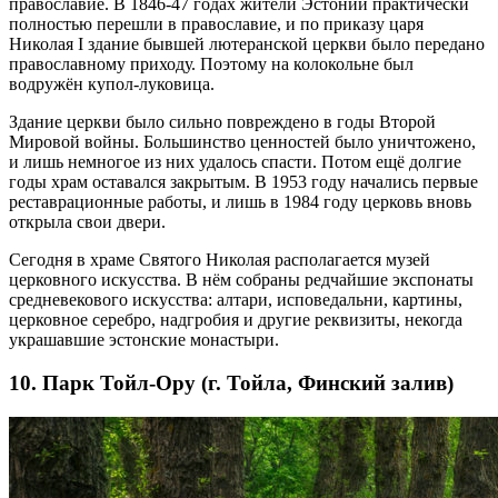
православие. В 1846-47 годах жители Эстонии практически
полностью перешли в православие, и по приказу царя
Николая I здание бывшей лютеранской церкви было передано
православному приходу. Поэтому на колокольне был
водружён купол-луковица.
Здание церкви было сильно повреждено в годы Второй
Мировой войны. Большинство ценностей было уничтожено,
и лишь немногое из них удалось спасти. Потом ещё долгие
годы храм оставался закрытым. В 1953 году начались первые
реставрационные работы, и лишь в 1984 году церковь вновь
открыла свои двери.
Сегодня в храме Святого Николая располагается музей
церковного искусства. В нём собраны редчайшие экспонаты
средневекового искусства: алтари, исповедальни, картины,
церковное серебро, надгробия и другие реквизиты, некогда
украшавшие эстонские монастыри.
10. Парк Тойл-Ору (г. Тойла, Финский залив)