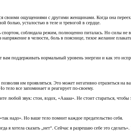
ься своими ощущениями с другими женщинами. Когда она перееха
ой болью, усталостью в теле и тревогой в сердце.
ь спортом, соблюдала режим, полноценно питалась. Но силы не в
 напряжение в челюсти, боль в пояснице, тихое желание плакать
т вам поддерживать нормальный уровень энергии и как это испр
 позволяя им проявляться. Это может негативно отразиться на в
Но тело все запоминает и реагирует по-своему.
те любой звук: стон, вздох, «Ааааа». Не стоит стараться, чтобы
 «так надо». Но ваше тело помнит каждое предательство себя.
а я хотела сказать „нет“. Сейчас я разрешаю себе это сделать».