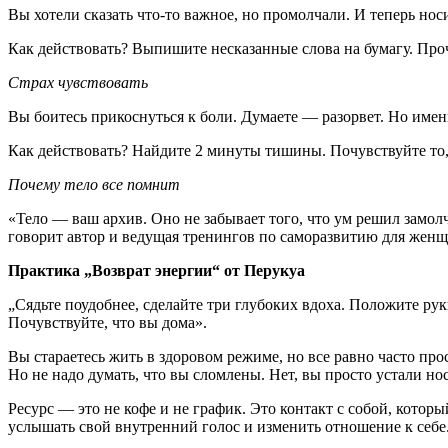
Вы хотели сказать что-то важное, но промолчали. И теперь носи
Как действовать? Выпишите несказанные слова на бумагу. Про
Страх чувствовать
Вы боитесь прикоснуться к боли. Думаете — разорвет. Но именн
Как действовать? Найдите 2 минуты тишины. Почувствуйте то,
Почему тело все помнит
«Тело — ваш архив. Оно не забывает того, что ум решил замолча
говорит автор и ведущая тренингов по саморазвитию для женщ
Практика „Возврат энергии“ от Перукуа
„Сядьте поудобнее, сделайте три глубоких вдоха. Положите ру
Почувствуйте, что вы дома».
Вы стараетесь жить в здоровом режиме, но все равно часто про
Но не надо думать, что вы сломлены. Нет, вы просто устали но
Ресурс — это не кофе и не график. Это контакт с собой, которы
услышать свой внутренний голос и изменить отношение к себе