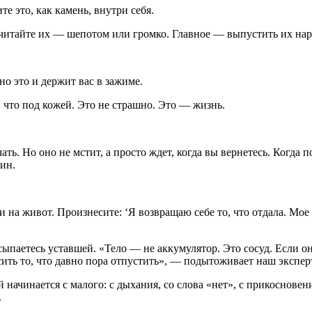
те это, как камень, внутри себя.
читайте их — шепотом или громко. Главное — выпустить их нар
о это и держит вас в зажиме.
 что под кожей. Это не страшно. Это — жизнь.
ть. Но оно не мстит, а просто ждет, когда вы вернетесь. Когда 
ин.
ки на живот. Произнесите: ‘Я возвращаю себе то, что отдала. М
сыпаетесь уставшей. «Тело — не аккумулятор. Это сосуд. Если он
сить то, что давно пора отпустить», — подытоживает наш экспер
й начинается с малого: с дыхания, со слова «нет», с прикоснове
.