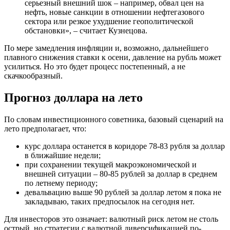
серьезный внешний шок – например, обвал цен на
нефть, новые санкции в отношении нефтегазового
сектора или резкое ухудшение геополитической
обстановки», – считает Кузнецова.
По мере замедления инфляции и, возможно, дальнейшего
плавного снижения ставки к осени, давление на рубль может
усилиться. Но это будет процесс постепенный, а не
скачкообразный.
Прогноз доллара на лето
По словам инвестиционного советника, базовый сценарий на
лето предполагает, что:
курс доллара останется в коридоре 78-83 рубля за доллар
в ближайшие недели;
при сохранении текущей макроэкономической и
внешней ситуации – 80-85 рублей за доллар в среднем
по летнему периоду;
девальвацию выше 90 рублей за доллар летом я пока не
закладываю, таких предпосылок на сегодня нет.
Для инвесторов это означает: валютный риск летом не столь
острый, но стратегии с валютной диверсификацией по-