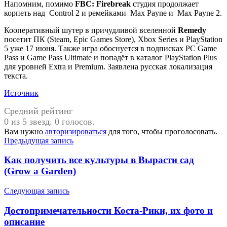
Напомним, помимо
FBC: Firebreak
студия продолжает
корпеть над Control 2 и ремейками Max Payne и Max Payne 2.
Кооперативный шутер в причудливой вселенной
Remedy
посетит ПК (Steam, Epic Games Store), Xbox Series и PlayStation
5 уже 17 июня. Также игра обоснуется в подписках PC Game
Pass и Game Pass Ultimate и попадёт в каталог PlayStation Plus
для уровней Extra и Premium. Заявлена русская локализация
текста.
Источник
Средний рейтинг
0 из 5 звезд. 0 голосов.
Вам нужно
авторизироваться
для того, чтобы проголосовать.
Навигация
Предыдущая запись
по
Как получить все культуры в Вырасти сад
записям
(Grow a Garden)
Следующая запись
Достопримечательности Коста-Рики, их фото и
описание