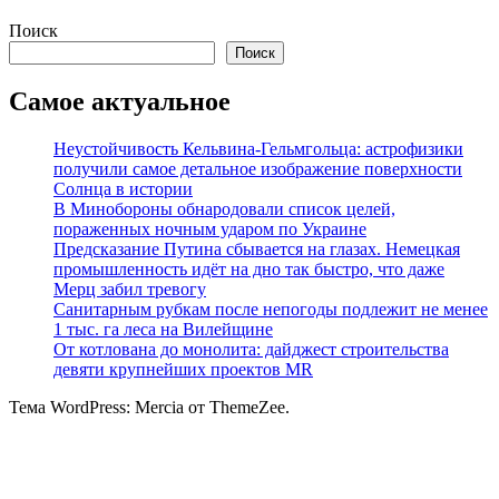
Поиск
Поиск
Самое актуальное
Неустойчивость Кельвина-Гельмгольца: астрофизики
получили самое детальное изображение поверхности
Солнца в истории
В Минобороны обнародовали список целей,
пораженных ночным ударом по Украине
Предсказание Путина сбывается на глазах. Немецкая
промышленность идёт на дно так быстро, что даже
Мерц забил тревогу
Санитарным рубкам после непогоды подлежит не менее
1 тыс. га леса на Вилейщине
От котлована до монолита: дайджест строительства
девяти крупнейших проектов MR
Тема WordPress: Mercia от ThemeZee.