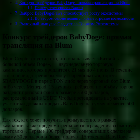
Конкурс трейдеров BabyDoge: прямая трансляция на Blum
Почему этот список Важен
Выброс BabyDogePaws способствует росту экосистемы
Во втором сезоне появятся новые игровые возможности
Рыночный импульс Следует за Толчком Экосистемы
Конкурс трейдеров BabyDoge: прямая
трансляция на Blum
Blum Crypto запустила то, что она называет «Битвой за
большой объём Doge», — двухнедельную торговую
кампанию, которая продлится с 21 мая по 4 июня. В течение
этого периода трейдеры могут соревноваться, торгуя
$BABYDOGE в паре с TON либо через торговый бот Blum,
либо через Memepad. 15 лучших трейдеров по объёму торгов
разделят призовой фонд в размере 3500 долларов,
распределённый в USDT. Чтобы претендовать на участие,
участники должны продать BabyDoge на сумму не менее 500
долларов.
Для тех, кто хочет получить преимущество, в рамках
кампании также предусмотрены «вознаграждения за быструю
торговлю». Первые 100 трейдеров, совершивших сделки на
сумму 50 долларов и более, получат 15 токенов BabyDoge —