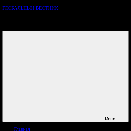
ГЛОБАЛЬНЫЙ ВЕСТНИК
УЗНАВАЙТЕ О ПРОИСХОДЯЩЕМ НА ГОРИЗОНТЕ
НОВОСТЕЙ И СОБЫТИЙ
Меню
Главная