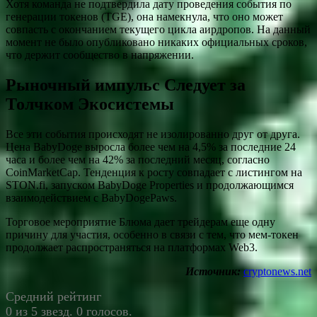
Хотя команда не подтвердила дату проведения события по
генерации токенов (TGE), она намекнула, что оно может
совпасть с окончанием текущего цикла аирдропов. На данный
момент не было опубликовано никаких официальных сроков,
что держит сообщество в напряжении.
Рыночный импульс Следует за
Толчком Экосистемы
Все эти события происходят не изолированно друг от друга.
Цена BabyDoge выросла более чем на 4,5% за последние 24
часа и более чем на 42% за последний месяц, согласно
CoinMarketCap. Тенденция к росту совпадает с листингом на
STON.fi, запуском BabyDoge Properties и продолжающимся
взаимодействием с BabyDogePaws.
Торговое мероприятие Блюма дает трейдерам еще одну
причину для участия, особенно в связи с тем, что мем-токен
продолжает распространяться на платформах Web3.
Источник:
cryptonews.net
Средний рейтинг
0 из 5 звезд. 0 голосов.