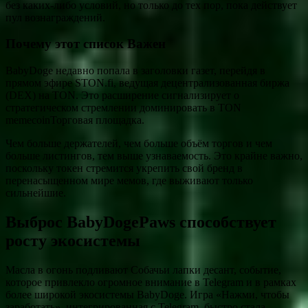
без каких-либо условий, но только до тех пор, пока действует
пул вознаграждений.
Почему этот список Важен
BabyDoge недавно попала в заголовки газет, перейдя в
прямом эфире STON.fi, ведущая децентрализованная биржа
(DEX) на TON. Это расширение сигнализирует о
стратегическом стремлении доминировать в TON
memecoinТорговая площадка.
Чем больше держателей, чем больше объём торгов и чем
больше листингов, тем выше узнаваемость. Это крайне важно,
поскольку токен стремится укрепить свой бренд в
перенасыщенном мире мемов, где выживают только
сильнейшие.
Выброс BabyDogePaws способствует
росту экосистемы
Масла в огонь подливают Собачьи лапки десант, событие,
которое привлекло огромное внимание в Telegram и в рамках
более широкой экосистемы BabyDoge. Игра «Нажми, чтобы
заработать», интегрированная с Telegram, быстро стала