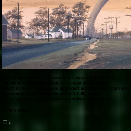
BabyDoge
официально вышел в эфир
на
Blum crypto
торговая платформа.
Blum не только размещает $
BABYDOGE — она также запускает агрессивную торговую
кампанию с призовым фондом в $ 3500, чтобы
отпраздновать размещение и привлечь ликвидность.
Оглавление