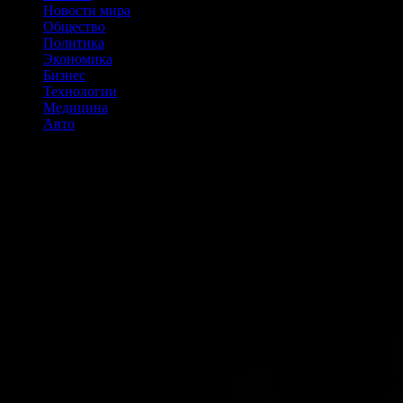
Новости мира
Общество
Политика
Экономика
Бизнес
Технологии
Медицина
Авто
BabyDoge запускает экосистему TON с помощью Blum