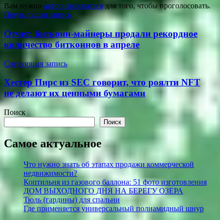
Вам нужно
авторизироваться
для того, чтобы проголосовать.
Навигация
Предыдущая запись
по
Отчет: биткоин-майнеры продали рекордное
записям
количество биткоинов в апреле
Следующая запись
Хестер Пирс из SEC говорит, что роялти NFT
не делают их ценными бумагами
Поиск
Поиск
Самое актуальное
Что нужно знать об этапах продажи коммерческой
недвижимости?
Коптильня из газового баллона: 51 фото изготовления
ДОМ ВЫХОДНОГО ДНЯ НА БЕРЕГУ ОЗЕРА
Тюль (гардины) для спальни
Где применяется универсальный полиамидный шнур