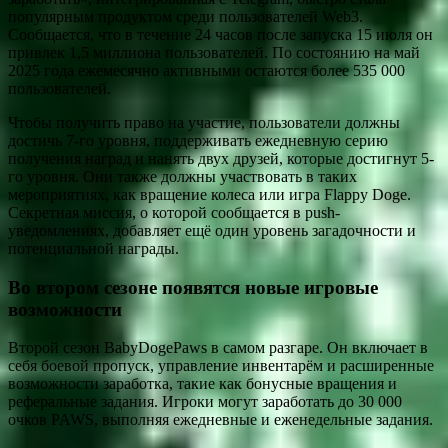
популярным продуктом среди пользователей Web3.
Сообщается, что в течение 24 часов после запуска 15 июля он
привлек 1,5 миллиона пользователей. По состоянию на май
2025 года ежемесячно активными остаются более 535 000
пользователей.
Чтобы получить право на участие, пользователи должны
достичь 7-го уровня, поддерживать ежедневную серию
получения наград и нанять двух друзей, которые достигнут 5-
го уровня. Они также должны участвовать в таких
мероприятиях, как вращение колеса или игра Flappy Doge.
Секретная миссия, о которой сообщается в push-
уведомлениях, добавляет ещё один уровень загадочности и
потенциальной награды.
Во втором сезоне появятся новые игровые
возможности
Второй сезон BabyDogePaws в самом разгаре. Он включает в
себя боевой пропуск, управление инвентарём и расширенные
возможности заработка, такие как бонусные вращения и
реферальные задания. Игроки могут заработать до 30 000
очков PAWS, выполняя ежедневные и еженедельные задания.