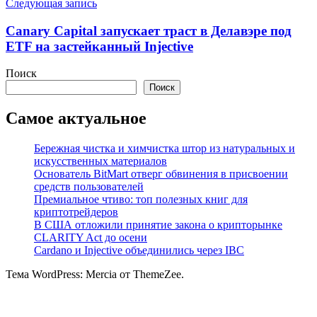
Следующая запись
Canary Capital запускает траст в Делавэре под
ETF на застейканный Injective
Поиск
Поиск
Самое актуальное
Бережная чистка и химчистка штор из натуральных и
искусственных материалов
Основатель BitMart отверг обвинения в присвоении
средств пользователей
Премиальное чтиво: топ полезных книг для
криптотрейдеров
В США отложили принятие закона о крипторынке
CLARITY Act до осени
Cardano и Injective объединились через IBC
Тема WordPress: Mercia от ThemeZee.