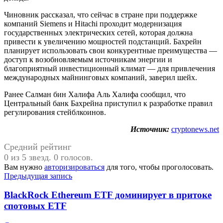
Чиновник рассказал, что сейчас в стране при поддержке
компаний Siemens и Hitachi проходит модернизация
государственных электрических сетей, которая должна
привести к увеличению мощностей подстанций. Бахрейн
планирует использовать свои конкурентные преимущества —
доступ к возобновляемым источникам энергии и
благоприятный инвестиционный климат — для привлечения
международных майнинговых компаний, заверил шейх.
Ранее Салман бин Халифа Аль Халифа сообщил, что
Центральный банк Бахрейна приступил к разработке правил
регулирования стейблкоинов.
Источник:
cryptonews.net
Средний рейтинг
0 из 5 звезд. 0 голосов.
Вам нужно
авторизироваться
для того, чтобы проголосовать.
Навигация
Предыдущая запись
по
BlackRock Ethereum ETF доминирует в притоке
записям
спотовых ETF