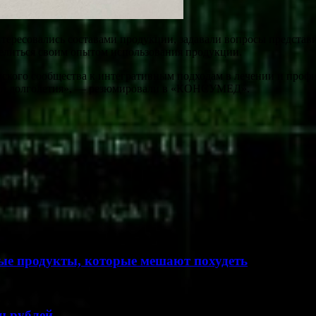
ресовались составами продукции, задавали вопросы представи
делиться своим опытом использования продукции.
кого сообщества к интегративным подходам в лечении и профил
асти долголетия», — резюмировали в «КОНСУМЕД».
ые продукты, которые мешают похудеть
н рублей