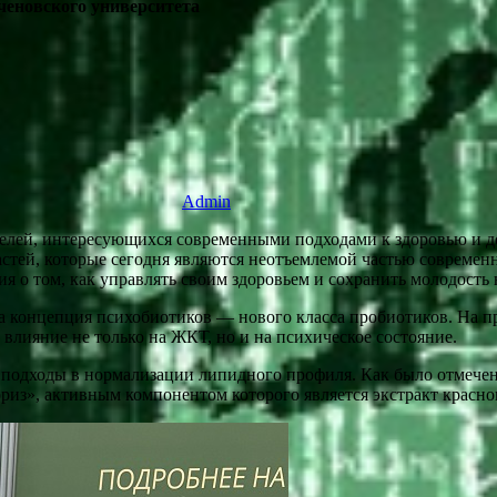
еновского университета
Admin
елей, интересующихся современными подходами к здоровью и 
тей, которые сегодня являются неотъемлемой частью современ
 о том, как управлять своим здоровьем и сохранить молодость 
а концепция психобиотиков — нового класса пробиотиков. На пр
влияние не только на ЖКТ, но и на психическое состояние.
подходы в нормализации липидного профиля. Как было отмечено,
из», активным компонентом которого является экстракт красно