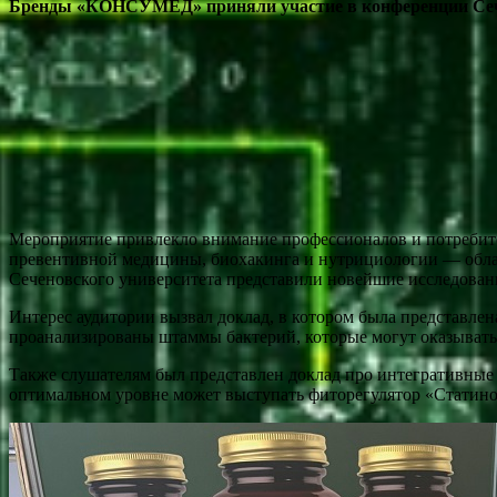
Бренды «КОНСУМЕД» приняли участие в конференции Сеч
Мероприятие привлекло внимание профессионалов и потребит
превентивной медицины, биохакинга и нутрициологии — облас
Сеченовского университета представили новейшие исследования
Интерес аудитории вызвал доклад, в котором была представлен
проанализированы штаммы бактерий, которые могут оказывать 
Также слушателям был представлен доклад про интегративные 
оптимальном уровне может выступать фиторегулятор «Статинор