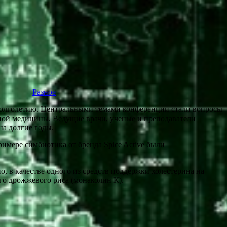
Разное
долголетию. Центральными темами конференции стали вопросы
ной медицины. Ведущие врачи, ученые и преподаватели
на долгие годы.
имере симбиотика от бренда Spice Active были
 в качестве одного из средств поддержки холестерина на
го дрожжевого риса (монаколин К).