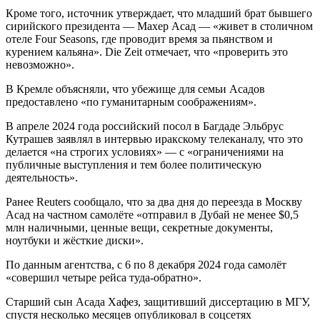
Кроме того, источник утверждает, что младший брат бывшего
сирийского президента — Махер Асад — «живет в столичном
отеле Four Seasons, где проводит время за пьянством и
курением кальяна». Die Zeit отмечает, что «проверить это
невозможно».
В Кремле объясняли, что убежище для семьи Асадов
предоставлено «по гуманитарным соображениям».
В апреле 2024 года российский посол в Багдаде Эльбрус
Кутрашев заявлял в интервью иракскому телеканалу, что это
делается «на строгих условиях» — с «ограничениями на
публичные выступления и тем более политическую
деятельность».
Ранее Reuters сообщало, что за два дня до переезда в Москву
Асад на частном самолёте «отправил в Дубай не менее $0,5
млн наличными, ценные вещи, секретные документы,
ноутбуки и жёсткие диски».
По данным агентства, с 6 по 8 декабря 2024 года самолёт
«совершил четыре рейса туда-обратно».
Старший сын Асада Хафез, защитивший диссертацию в МГУ,
спустя несколько месяцев опубликовал в соцсетях