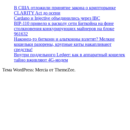
В США отложили принятие закона о крипторынке
CLARITY Act до осени
Cardano и Injective объединились через IBC
BIP-110 привело к расколу сети Биткойна на фоне
столкновения конкурирующих майнеров на блоке
961632
Наконец-то биткоин и альткоины взлетят? Мелкие
кошельки разорены, крупные киты накапливают
средства!
Внутри поддельного Ledger: как в аппаратный кошелек
тайно вживляют 4G-модем
Тема WordPress: Mercia от ThemeZee.