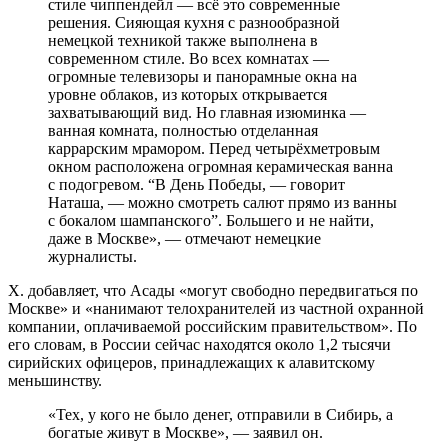
стиле чиппендейл — всё это современные
решения. Сияющая кухня с разнообразной
немецкой техникой также выполнена в
современном стиле. Во всех комнатах —
огромные телевизоры и панорамные окна на
уровне облаков, из которых открывается
захватывающий вид. Но главная изюминка —
ванная комната, полностью отделанная
каррарским мрамором. Перед четырёхметровым
окном расположена огромная керамическая ванна
с подогревом. “В День Победы, — говорит
Наташа, — можно смотреть салют прямо из ванны
с бокалом шампанского”. Большего и не найти,
даже в Москве», — отмечают немецкие
журналисты.
Х. добавляет, что Асады «могут свободно передвигаться по
Москве» и «нанимают телохранителей из частной охранной
компании, оплачиваемой российским правительством». По
его словам, в России сейчас находятся около 1,2 тысячи
сирийских офицеров, принадлежащих к алавитскому
меньшинству.
«Тех, у кого не было денег, отправили в Сибирь, а
богатые живут в Москве», — заявил он.