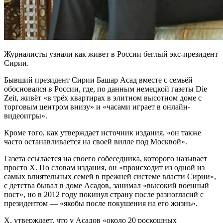
Журналисты узнали как живет в России беглый экс-президент
Сирии.
Бывший президент Сирии Башар Асад вместе с семьёй
обосновался в России, где, по данным немецкой газеты Die
Zeit, живёт «в трёх квартирах в элитном высотном доме с
торговым центром внизу» и «часами играет в онлайн-
видеоигры».
Кроме того, как утверждает источник издания, «он также
часто останавливается на своей вилле под Москвой».
Газета ссылается на своего собеседника, которого называет
просто Х. По словам издания, он «происходит из одной из
самых влиятельных семей в прежней системе власти Сирии»,
с детства бывал в доме Асадов, занимал «высокий военный
пост», но в 2012 году покинул страну после разногласий с
президентом — «якобы после покушения на его жизнь».
Х. утверждает, что у Асадов «около 20 роскошных