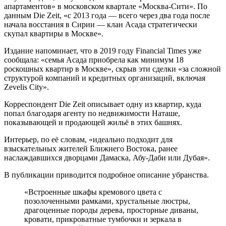
апартаментов» в московском квартале «Москва-Сити». По
данным Die Zeit, «с 2013 года — всего через два года после
начала восстания в Сирии — клан Асада стратегически
скупал квартиры в Москве».
Издание напоминает, что в 2019 году Financial Times уже
сообщала: «семья Асада приобрела как минимум 18
роскошных квартир в Москве», скрыв эти сделки «за сложной
структурой компаний и кредитных организаций, включая
Zevelis City».
Корреспондент Die Zeit описывает одну из квартир, куда
попал благодаря агенту по недвижимости Наташе,
показывающей и продающей жильё в этих башнях.
Интерьер, по её словам, «идеально подходит для
взыскательных жителей Ближнего Востока, ранее
наслаждавшихся дворцами Дамаска, Абу-Даби или Дубая».
В публикации приводится подробное описание убранства.
«Встроенные шкафы кремового цвета с
позолоченными рамками, хрустальные люстры,
драгоценные породы дерева, просторные диваны,
кровати, прикроватные тумбочки и зеркала в