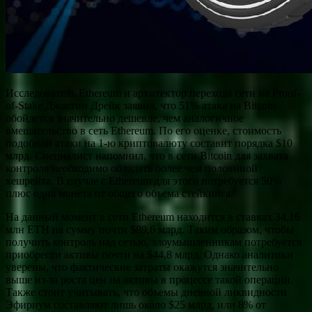
Исследователь Ethereum и архитектор перехода сети на Proof-
of-Stake Джастин Дрейк заявил, что 51% атака на Bitcoin
обойдется значительно дешевле, чем аналогичное
вмешательство в сеть Ethereum. По его оценке, стоимость
подобной атаки на 1-ю криптовалюту составит порядка $10
млрд. Специалист напомнил, что в сети Bitcoin для захвата
контроля необходимо обладать более чем половиной
хешрейта. В случае с Ethereum для этого потребуется 50%
плюс одна монета от общего объема стейкинга.
На данный момент в сети Ethereum находится в ставках 34,16
млн ETH на сумму почти $89,6 млрд. Таким образом, чтобы
получить контроль над сетью, злоумышленникам потребуется
приобрести активы почти на $44,8 млрд. Однако аналитики
уверены, что фактические затраты окажутся значительно
выше из-за роста цен на активы в процессе такой операции.
Также стоит учитывать, что объемы дневной ликвидности
Эфириум составляют лишь около $25 млрд, или 8% от