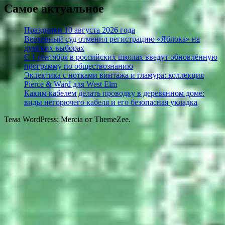
Самое актуальное
Праздники 10 августа 2026 года
Верховный суд отменил регистрацию «Яблока» на
думских выборах
С 1 сентября в российских школах введут обновлённую
программу по обществознанию
Эклектика с нотками винтажа и гламура: коллекция
Pierce & Ward для West Elm
Каким кабелем делать проводку в деревянном доме:
виды негорючего кабеля и его безопасная укладка
Тема WordPress: Mercia от ThemeZee.