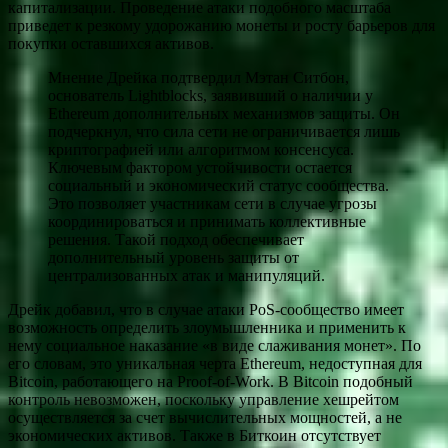
капитализации. Проведение атаки подобного масштаба
приведет к резкому удорожанию монеты и росту барьеров для
покупки оставшихся активов.
Мнение Дрейка подтвердил Мэтан Ситбон,
основатель Lightblocks, заявивший о наличии у
Ethereum дополнительных механизмов защиты. Он
подчеркнул, что сила сети не ограничивается лишь
криптографией или алгоритмом консенсуса.
Ключевым фактором устойчивости остается
социальный и экономический статус сообщества.
Это позволяет участникам сети в случае угрозы
координироваться и принимать коллективные
решения. Такой подход обеспечивает
дополнительный уровень защиты от
централизованных атак и манипуляций.
Дрейк добавил, что в случае атаки PoS-сообщество имеет
возможность определить злоумышленника и применить к
нему социальное наказание «в виде слаживания монет». По
его словам, это уникальная черта Ethereum, недоступная для
Bitcoin, работающего на Proof-of-Work. В Bitcoin подобный
контроль невозможен, поскольку управление хешрейтом
осуществляется за счет вычислительных мощностей, а не
экономических активов. Также в Биткоин отсутствует