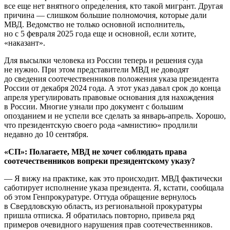
все еще нет внятного определения, кто такой мигрант. Другая
причина — слишком большие полномочия, которые дали
МВД. Ведомство не только основной исполнитель,
но с 5 февраля 2025 года еще и основной, если хотите,
«наказант».
Для высылки человека из России теперь и решения суда
не нужно. При этом представители МВД не доводят
до сведения соотечественников положения указа президента
России от декабря 2024 года. А этот указ давал срок до конца
апреля урегулировать правовые основания для нахождения
в России. Многие узнали про документ с большим
опозданием и не успели все сделать за январь-апрель. Хорошо,
что президентскую своего рода «амнистию» продлили
недавно до 10 сентября.
«СП»: Полагаете, МВД не хочет соблюдать права
соотечественников вопреки президентскому указу?
— Я вижу на практике, как это происходит. МВД фактически
саботирует исполнение указа президента. Я, кстати, сообщала
об этом Генпрокуратуре. Оттуда обращение вернулось
в Свердловскую область, из региональной прокуратуры
пришла отписка. Я обратилась повторно, привела ряд
примеров очевидного нарушения прав соотечественников.