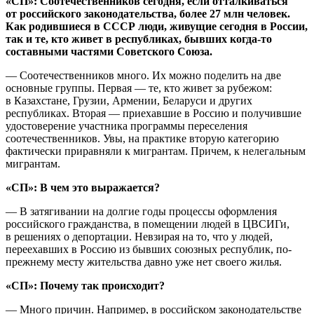
«СП»: Соотечественников сегодня, если отталкиваться
от российского законодательства, более 27 млн человек.
Как родившиеся в СССР люди, живущие сегодня в России,
так и те, кто живет в республиках, бывших когда-то
составными частями Советского Союза.
— Соотечественников много. Их можно поделить на две
основные группы. Первая — те, кто живет за рубежом:
в Казахстане, Грузии, Армении, Беларуси и других
республиках. Вторая — приехавшие в Россию и получившие
удостоверение участника программы переселения
соотечественников. Увы, на практике вторую категорию
фактически приравняли к мигрантам. Причем, к нелегальным
мигрантам.
«СП»: В чем это выражается?
— В затягивании на долгие годы процессы оформления
российского гражданства, в помещении людей в ЦВСИГи,
в решениях о депортации. Невзирая на то, что у людей,
переехавших в Россию из бывших союзных республик, по-
прежнему месту жительства давно уже нет своего жилья.
«СП»: Почему так происходит?
— Много причин. Например, в российском законодательстве