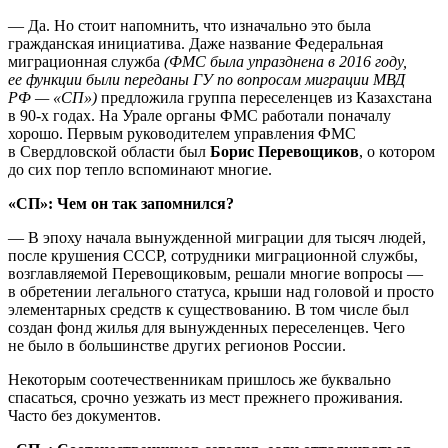
— Да. Но стоит напомнить, что изначально это была
гражданская инициатива. Даже название Федеральная
миграционная служба
(ФМС была упразднена в 2016 году,
ее функции были переданы ГУ по вопросам миграции МВД
РФ — «СП»)
предложила группа переселенцев из Казахстана
в 90-х годах. На Урале органы ФМС работали поначалу
хорошо. Первым руководителем управления ФМС
в Свердловской области был
Борис Перевощиков
, о котором
до сих пор тепло вспоминают многие.
«СП»: Чем он так запомнился?
— В эпоху начала вынужденной миграции для тысяч людей,
после крушения СССР, сотрудники миграционной службы,
возглавляемой Перевощиковым, решали многие вопросы —
в обретении легального статуса, крыши над головой и просто
элементарных средств к существованию. В том числе был
создан фонд жилья для вынужденных переселенцев. Чего
не было в большинстве других регионов России.
Некоторым соотечественникам пришлось же буквально
спасаться, срочно уезжать из мест прежнего проживания.
Часто без документов.