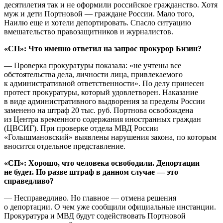
десятилетия так и не оформили российское гражданство. Хотя
муж и дети Портновой — граждане России. Мало того,
Наилю еще и хотели депортировать. Спасло ситуацию
вмешательство правозащитников и журналистов.
«СП»: Что именно ответил на запрос прокурор Бизин?
— Проверка прокуратуры показала: «не учтены все
обстоятельства дела, личности лица, привлекаемого
к административной ответственности». По делу принесен
протест прокуратуры, который удовлетворен. Наказание
в виде административного выдворения за пределы России
заменено на штраф 20 тыс. руб. Портнова освобождена
из Центра временного содержания иностранных граждан
(ЦВСИГ). При проверке отдела МВД России
«Голышмановский» выявлены нарушения закона, по которым
вносится отдельное представление.
«СП»: Хорошо, что человека освободили. Депортации
не будет. Но разве штраф в данном случае — это
справедливо?
— Несправедливо. Но главное — отмена решения
о депортации. О чем уже сообщили официальные инстанции.
Прокуратура и МВД будут содействовать Портновой