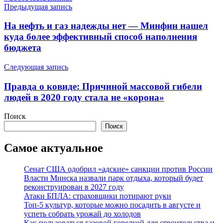
Навигация
Предыдущая запись
по
На нефть и газ надежды нет — Минфин нашел
записям
куда более эффективный способ наполнения
бюджета
Следующая запись
Правда о ковиде: Причиной массовой гибели
людей в 2020 году стала не «корона»
Поиск
Поиск
Самое актуальное
Сенат США одобрил «адские» санкции против России
Власти Минска назвали парк отдыха, который будет
реконструирован в 2027 году
Атаки БПЛА: страховщики потирают руки
Топ-5 культур, которые можно посадить в августе и
успеть собрать урожай до холодов
Как пользоваться газовой горелкой для строительства и