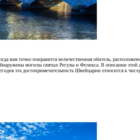
огда вам точно понравится величественная обитель, расположенн
и обнаружены могилы святых Регулы и Феликса. В описании этой 
а сегодня эта достопримечательность Швейцарии относится к чис