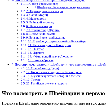
1. Собор Гроссмюнстер
Швейцария | Гостиницы по выгодным ценам
2. Фирвальдштетское озеро
3. Санкт-Мориц
4. Маттерхорн
5. Рейнский водопад
6. Женевское озеро
7. Старый город (Цюрих)
8. Шильонский замок
9. Большой Алечский ледник
10. Музей под открытым небом Балленберг
11. Железная дорога Горнерграт
12. Пилатус
13. Церматт
14. «Умирающий лев» в Люцерне
15. Капелльбрюкке
Достопримечательности Швейцарии: что еще посетить в Шве
16. Старый город (Берн)
17. Крепостные сооружения Беллинцоны
18. Музей искусства и истории в Женеве
19. Титлис
20. Ретийская железная дорога
Что посмотреть в Швейцарии в первую
Поездка в Швейцарию однозначно запомнится вам на всю жизн