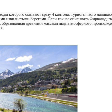
оды которого омывают сразу 4 кантона. Туристы часто называют
 извилистыми берегами. Если точнее описывать Фирвальдштетско
образованная древними массами льда атмосферного происхождени
я.