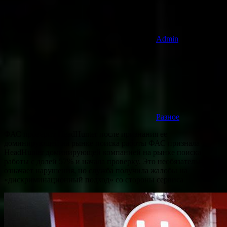
Admin
Разное
ФАС проверит HeadHunter после признания ее
доминирующей на рынке поиска работы ФАС признала
HeadHunter доминирующей компанией на рынке поиска
работы с долей 57% и начала проверку. Это необязательно
означает нарушения, но служба получила жалобы на
«дискриминационный подход» со стороны сервиса