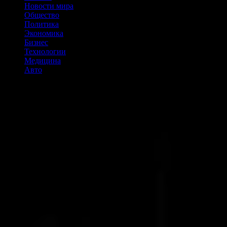
Новости мира
Общество
Политика
Экономика
Бизнес
Технологии
Медицина
Авто
ФАС проверит HeadHunter после признания ее
доминирующей компанией