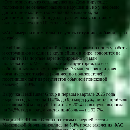
«Это не значит, что есть нарушения. Доминирующее
положение не означает наличие нарушений, но у нас было
достаточное количество жалоб на компанию, на
дискриминационный подход к различным участникам
рынка», — пояснил Шаскольский.
ФАС намерена внимательно изучить ситуацию, добавил глава
службы.
HeadHunter — крупнейший в России сервис по поиску работы
и сотрудников и один из крупнейших в мире, говорится на
его сайте. На портале зарегистрировано 54 млн
пользователей. Месячная активная аудитория, по его
собственным данным, превышает 33 млн человек, а доля
органического трафика (количество пользователей,
посетивших сайт из результатов обычной поисковой
выдачи) — 80%.
Выручка HeadHunter Group в первом квартале 2025 года
выросла год к году на 11,7%, до 9,6 млрд руб., чистая прибыль
составила 3,4 млрд руб. По итогам 2024-го выручка выросла
на 34,5% год к году, а чистая прибыль — на 92,7%.
Акции HeadHunter Group по итогам вечерней сессии
Московской биржи снизились на 5,4% после заявления ФАС.