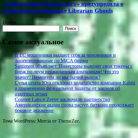
«Лаборатория Касперского» предупредила о
хакерской группировке Librarian Ghouls
Поиск
Поиск
Самое актуальное
В ЕС мошенники выдают себя за чиновников и
лицензированные по MiCA биржи
Santiment объявляет: Инвесторы выводят свои токены с
бирж по двум неожиданным альткоинам! Что это
значит? Неминуем ли мы бычий рынок?
Судья штата Юта отклонил ходатайство компании Kalshi
о применении федеральной защиты от законов об
азартных играх
Cosmos Labs и Zeeve заключили партнерство
Американские акции снова растут, биткоин продолжает
боковое движение
Тема WordPress: Mercia от ThemeZee.