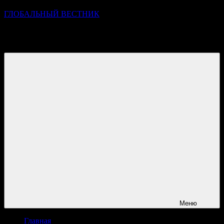
ГЛОБАЛЬНЫЙ ВЕСТНИК
УЗНАВАЙТЕ О ПРОИСХОДЯЩЕМ НА ГОРИЗОНТЕ
НОВОСТЕЙ И СОБЫТИЙ
Меню
Главная