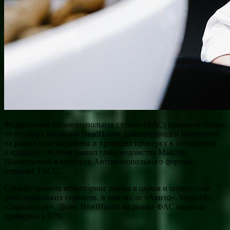
Федеральная антимонопольная служба (ФАС) признала сервис
по подбору вакансий HeadHunter доминирующей компанией
на рынке поиска работы и проводит проверку в отношении
площадки. Об этом заявил глава ведомства Максим
Шаскольский в кулуарах Антимонопольного форума,
передает ТАСС.
Служба провела мониторинг рынка в целом и определила
доли нескольких сервисов, в том числе «Авито», SuperJob,
«Зарплата.ру». Долю HeadHunter на рынке ФАС оценила
примерно в 57%.