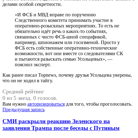
делами особой секретности.
«И ФСБ и МВД вправе по поручению
Следственного комитета принимать участие в
оперативно-розыскных мероприятиях. То есть не
обязательно идёт речь о каких-то событиях,
связанных с чисто ФСБ-шной спецификой,
например, шпионажем или госизменой. Просто у
ФСБ есть собственные оперативно-технические
возможности, вот они вместе со следователями СК
и пытаются разыскать семью Усольцевых», —
пояснил эксперт.
Как ранее писал Topnews, почему друзья Усольцева уверены,
что он не ходил в тайгу.
Средний рейтинг
0 из 5 звезд. 0 голосов.
Вам нужно
авторизироваться
для того, чтобы проголосовать.
Навигация
Предыдущая запись
по
СМИ раскрыли реакцию Зеленского на
записям
заявления Трампа после беседы с Путиным