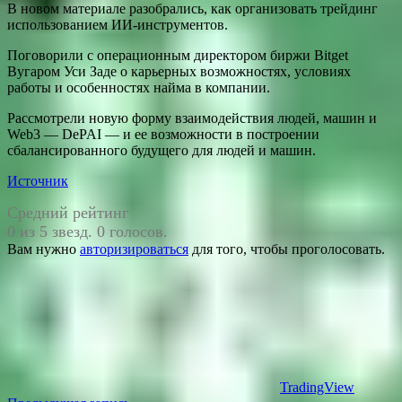
В новом материале разобрались, как организовать трейдинг
использованием ИИ-инструментов.
Поговорили с операционным директором биржи Bitget
Вугаром Уси Заде о карьерных возможностях, условиях
работы и особенностях найма в компании.
Рассмотрели новую форму взаимодействия людей, машин и
Web3 — DePAI — и ее возможности в построении
сбалансированного будущего для людей и машин.
Источник
Средний рейтинг
0 из 5 звезд. 0 голосов.
Вам нужно
авторизироваться
для того, чтобы проголосовать.
TradingView