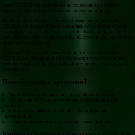
8 мая GENIUS Act провалился на голосовании в Сенате.
Шансы на его принятие значительно уменьшились.
Ранее представители демократов намеревались одобрить
GENIUS Act. Неделей ранее появилась обновленная версия
законопроекта, с содержанием которого многие не успели
ознакомиться. Некоторые сенаторы выступили за дальнейшую
проработку документа.
Демократы выпустили заявление об отказе от поддержки
GENIUS Act, сославшись на обеспокоенность уточненными
требованиями по борьбе с отмыванием денег и национальной
безопасности.
Что обсудить с друзьями?
Чарли Шрем предложил возродить биткоин-краны.
Инвесторы BSV снова потребовали компенсации за
делистинг.
Опрос: уход Баффета не уберет с биткоина ярлык
«крысиный яд».
Разработчик Zerebro инсценировал самоубийство.
Крупные майнеры нарастили продажи