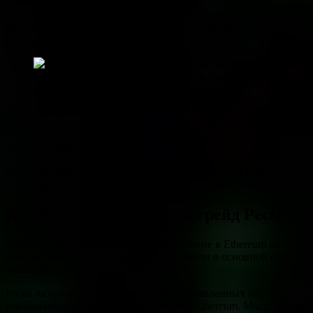
За прошедшие семь дней все активы из списка топ-10 по
капитализации продемонстрировали положительную
динамику.
Данные: CoinGecko.
Наибольший прирост продемонстрировали DOGE (+32,5%),
SOL (+18,5%) и ADA (+15,9%).
Общая капитализация крипторынка выросла на 13,2% и
составляет $3,494 трлн.
В Ethereum запустили апгрейд Pectra
Апгрейд Pectra — крупнейшее обновление в Ethereum по
количеству предложений — активировали в основной сети на
эпохе 364 032.
Pectra включает серию улучшений, направленных на
повышение удобства и эффективности Ethereum. Масштабный