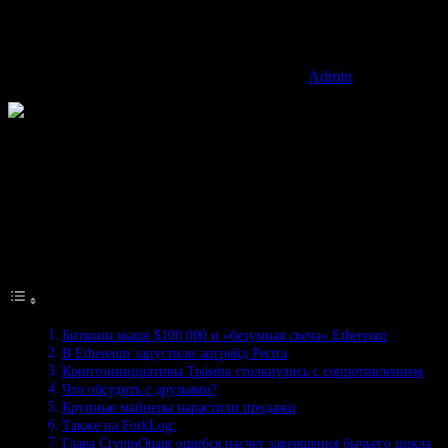
Admin
В Ethereum реализовали апгрейд Pectra, Сенат США
расследует криптопроекты президента Дональда Трампа,
публичные майнеры нарастили продажи биткоина и другие
события уходящей недели.
Оглавление
Биткоин выше $100 000 и «безумная свеча» Ethereum
В Ethereum запустили апгрейд Pectra
Криптоинициативы Трампа столкнулись с сопротивлением
Что обсудить с друзьями?
Крупные майнеры нарастили продажи
Также на ForkLog:
Глава CryptoQuant ошибся насчет завершения бычьего цикла