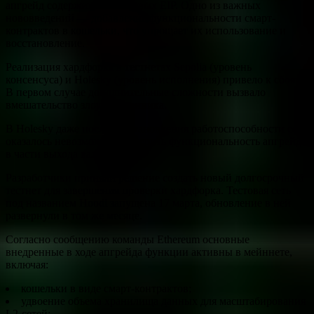
апгрейд содержит 11 ключевых EIP. Одно из важных
нововведений — добавление функциональности смарт-
контрактов в кошельки, что упрощает их использование и
восстановление.
Реализация хардфорка в тестнетах Sepolia (уровень
консенсуса) и Holesky (уровень исполнения) привело к сбоям.
В первом случае дополнительные сложности вызвало
вмешательство злоумышленника.
В Holesky даже после восстановления работоспособности сети
оказалось невозможно проверить функциональность апгрейда
в части выхода валидаторов.
Разработчики приняли решение создать новый долгосрочный
тестнет для завершения проверки хардфорка. Тестовая сеть
под названием Hoodi запущена 17 марта, обновление в ней
развернули в том же месяце.
Согласно сообщению команды Ethereum основные
внедренные в ходе апгрейда функции активны в мейннете,
включая:
кошельки в виде смарт-контрактов;
удвоение объема хранилища данных для масштабирования
L2-сетей;