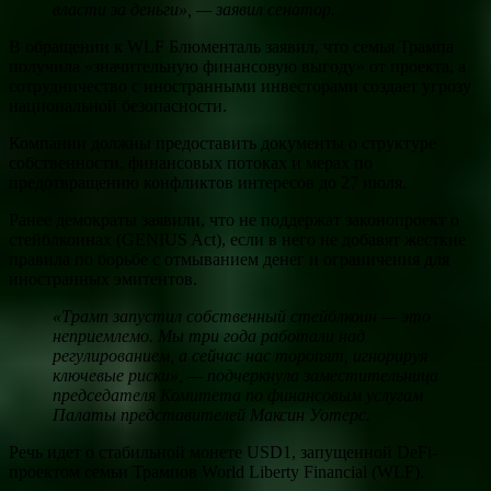
власти за деньги», — заявил сенатор.
В обращении к WLF Блюменталь заявил, что семья Трампа
получила «значительную финансовую выгоду» от проекта, а
сотрудничество с иностранными инвесторами создает угрозу
национальной безопасности.
Компании должны предоставить документы о структуре
собственности, финансовых потоках и мерах по
предотвращению конфликтов интересов до 27 июля.
Ранее демократы заявили, что не поддержат законопроект о
стейблкоинах (GENIUS Act), если в него не добавят жесткие
правила по борьбе с отмыванием денег и ограничения для
иностранных эмитентов.
«Трамп запустил собственный
стейблкоин
— это
неприемлемо. Мы три года работали над
регулированием, а сейчас нас торопят, игнорируя
ключевые риски», — подчеркнула заместительница
председателя Комитета по финансовым услугам
Палаты представителей Максин Уотерс.
Речь идет о стабильной монете USD1, запущенной DeFi-
проектом семьи Трампов World Liberty Financial (WLF).