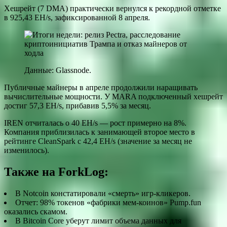
Хешрейт (7 DMA) практически вернулся к рекордной отметке
в 925,43 EH/s, зафиксированной 8 апреля.
Данные: Glassnode.
Публичные майнеры в апреле продолжили наращивать
вычислительные мощности. У MARA подключенный хешрейт
достиг 57,3 EH/s, прибавив 5,5% за месяц.
IREN отчиталась о 40 EH/s — рост примерно на 8%.
Компания приблизилась к занимающей второе место в
рейтинге CleanSpark с 42,4 EH/s (значение за месяц не
изменилось).
Также на ForkLog:
В Notcoin констатировали «смерть» игр-кликеров.
Отчет: 98% токенов «фабрики мем-коинов» Pump.fun
оказались скамом.
В Bitcoin Core уберут лимит объема данных для