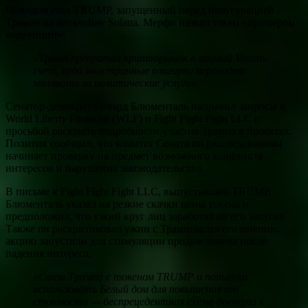
Поводом стал TRUMP, запущенный перед инаугурацией
Трампа на блокчейне Solana. Мерфи назвал токен «примером
коррупции»:
«Трамп превратил крипторынок в личный Venmo-
счет, куда иностранные олигархи переводят
миллионы за политические услуги».
Сенатор-демократ Ричард Блюменталь направил запросы в
World Liberty Financial (WLF) и Fight Fight Fight LLC с
просьбой раскрыть подробности участия Трампа в проектах.
Политик сообщил, что комитет Сената по расследованиям
начинает проверку на предмет возможного конфликта
интересов и нарушения законодательства.
В письме к Fight Fight Fight LLC, выпустившей TRUMP,
Блюменталь указал на резкие скачки цены токена и
предположил, что узкий круг лиц заработал на его запуске.
Также он раскритиковал ужин с Трампом: по его мнению,
акцию запустили для стимуляции продаж токена после
падения интереса.
«Связи Трампа с токеном TRUMP и попытки
использовать Белый дом для повышения его
стоимости — беспрецедентная схема доступа к