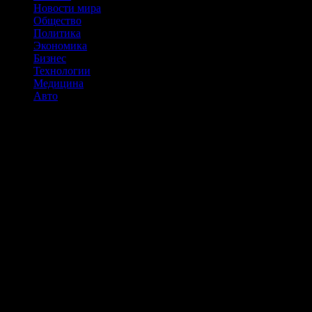
Новости мира
Общество
Политика
Экономика
Бизнес
Технологии
Медицина
Авто
Итоги недели: релиз Pectra, расследование
криптоинициатив Трампа и отказ майнеров от ходла