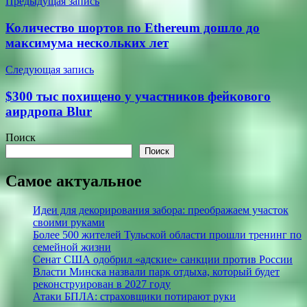
Навигация
Предыдущая запись
по
Количество шортов по Ethereum дошло до
записям
максимума нескольких лет
Следующая запись
$300 тыс похищено у участников фейкового
аирдропа Blur
Поиск
Поиск
Самое актуальное
Идеи для декорирования забора: преображаем участок
своими руками
Более 500 жителей Тульской области прошли тренинг по
семейной жизни
Сенат США одобрил «адские» санкции против России
Власти Минска назвали парк отдыха, который будет
реконструирован в 2027 году
Атаки БПЛА: страховщики потирают руки