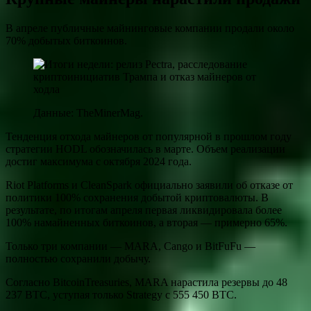
В апреле публичные майнинговые компании продали около
70% добытых биткоинов.
Данные: TheMinerMag.
Тенденция отхода майнеров от популярной в прошлом году
стратегии HODL обозначилась в марте. Объем реализации
достиг максимума с октября 2024 года.
Riot Platforms и CleanSpark официально заявили об отказе от
политики 100% сохранения добытой криптовалюты. В
результате, по итогам апреля первая ликвидировала более
100% намайненных биткоинов, а вторая — примерно 65%.
Только три компании — MARA, Cango и BitFuFu —
полностью сохранили добычу.
Согласно BitcoinTreasuries, MARA нарастила резервы до 48
237 BTC, уступая только Strategy с 555 450 BTC.