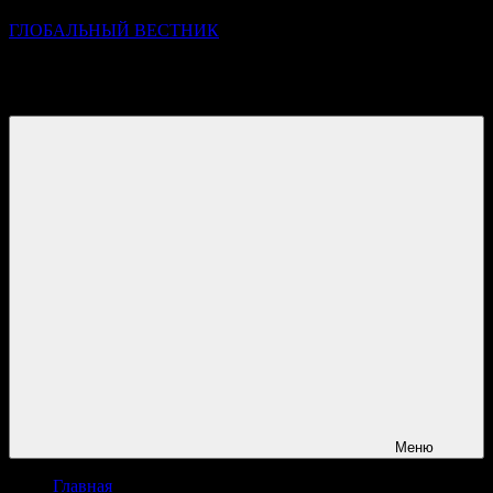
ГЛОБАЛЬНЫЙ ВЕСТНИК
УЗНАВАЙТЕ О ПРОИСХОДЯЩЕМ НА ГОРИЗОНТЕ
НОВОСТЕЙ И СОБЫТИЙ
Меню
Главная