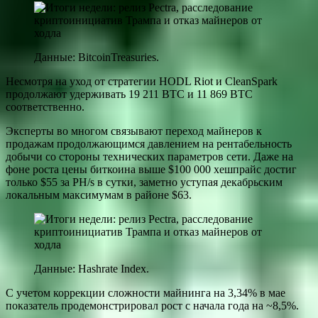
Данные: BitcoinTreasuries.
Несмотря на уход от стратегии HODL Riot и CleanSpark
продолжают удерживать 19 211 BTC и 11 869 BTC
соответственно.
Эксперты во многом связывают переход майнеров к
продажам продолжающимся давлением на рентабельность
добычи со стороны технических параметров сети. Даже на
фоне роста цены биткоина выше $100 000 хешпрайс достиг
только $55 за PH/s в сутки, заметно уступая декабрьским
локальным максимумам в районе $63.
Данные: Hashrate Index.
С учетом коррекции сложности майнинга на 3,34% в мае
показатель продемонстрировал рост с начала года на ~8,5%.