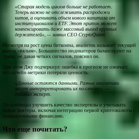
«Старая модель циклов больше не работает.
Теперь важно не отслеживать распродажи
китов, а оценивать объем нового капитала от
институционалов и ETF. Этот приток может
компенсировать даже массовый выход крупных
держателей», — заявил CEO CryptoQuant.
Несмотря на рост цены биткоина, аналитик называет текущий
рынок «вялым». Большинство индикаторов балансируют на
грани, не давая четких сигналов, пояснил он.
При этом Джу подчеркнул: ошибка в прогнозе не означает,
что ончейн-метрики потеряли ценность.
«Данные остаются данными. Разные аналитики
могут интерпретировать их по-своему», —
добавил эксперт.
Он пообещал улучшить качество экспертизы и учитывать
новые факторы, включая интеграцию первой криптовалюты с
традиционными финансами.
Что еще почитать?