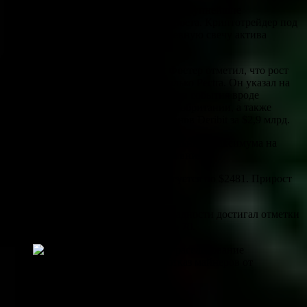
Ethereum опередил биткоин и другие крупнейшие
криптоактивы по суточному темпу роста. Криптотрейдер под
ником Daan Crypto Trades назвал дневную свечу актива
«совершенно безумной».
Основатель протокола Derive Ник Фостер отметил, что рост
обусловлен рядом факторов, а не только Pectra. Он указал на
благоприятные для цифровых активов события вроде
торгового соглашения США и Великобритании, а также
покупки Coinbase платформы опционов Deribit за $2,9 млрд.
В ночь на 11 мая цена достигла локального максимума на
отметке $2564 и график развернулся вниз.
На момент написания Ethereum торгуется по $2481. Прирост
за семь дней составил больше 35%.
В течение недели индекс страха и жадности достигал отметки
73, однако к выходным опустился до 70.
Данные: alternative.me.