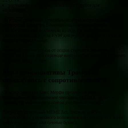
улучшение пользовательского интерфейса для
валидаторов.
На второе полугодие (сентябрь-октябрь) запланирован
следующий хардфорк Ethereum под названием Fusaka.
Разработчики уже исключили из будущего обновление
изменение кодовой базы EVM для реализации функционала
Ethereum Object Format.
Одной из причин отказа от опции стало предложение
Виталика Бутерина о переводе виртуальной машины Ethereum
на новую архитектуру.
Криптоинициативы Трампа
столкнулись с сопротивлением
Сенатор-демократ Крис Мерфи предложил закон,
запрещающий федеральным чиновникам США, включая
Трампа, продвигать мем-коины для личной выгоды.
Документ, названный MEME Act, призван пресечь
использование служебного положения для обогащения через
цифровые активы или ценные бумаги.