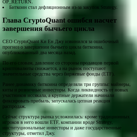
OP_RETURN.
Биткоин стал дефляционным из-за закупок Strategy.
Глава CryptoQuant ошибся насчет
завершения бычьего цикла
CEO CryptoQuant Ки Ен Джу извинился за ошибочный
прогноз о завершении бычьего цикла биткоина,
опубликованный два месяца назад.
По его словам, давление со стороны продавцов первой
криптовалюты снижается, а на рынок поступают
значительные средства через биржевые фонды (ETF).
Ранее динамику биткоина определяли три группы: майнеры,
киты и розничные инвесторы. Когда ликвидность от новых
участников иссякала, а крупные держатели начинали
фиксировать прибыль, запускалась цепная реакция
распродаж.
Сейчас структура рынка усложнилась: кроме традиционных
игроков в него вошли ETF, компании вроде Strategy,
институциональные инвесторы и даже государственные
структуры, отметил Джу.