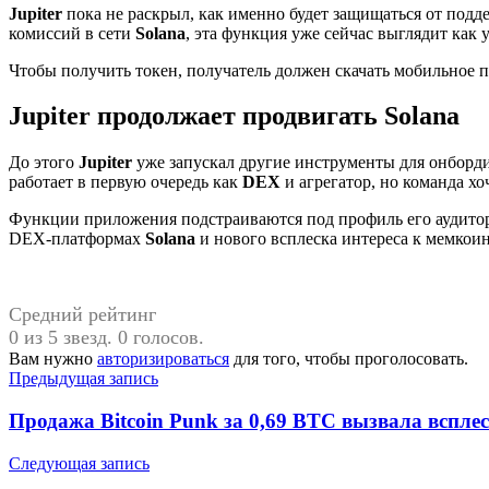
Jupiter
пока не раскрыл, как именно будет защищаться от подде
комиссий в сети
Solana
, эта функция уже сейчас выглядит как 
Чтобы получить токен, получатель должен скачать мобильное
Jupiter продолжает продвигать Solana
До этого
Jupiter
уже запускал другие инструменты для онборд
работает в первую очередь как
DEX
и агрегатор, но команда х
Функции приложения подстраиваются под профиль его аудитор
DEX-платформах
Solana
и нового всплеска интереса к мемкои
Средний рейтинг
0 из 5 звезд. 0 голосов.
Вам нужно
авторизироваться
для того, чтобы проголосовать.
Навигация
Предыдущая запись
по
Продажа Bitcoin Punk за 0,69 BTC вызвала всплес
записям
Следующая запись