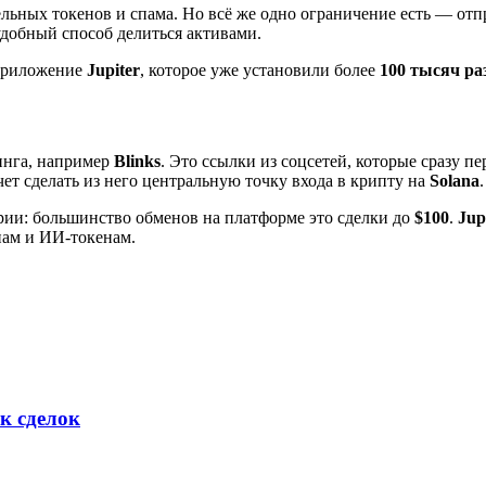
льных токенов и спама. Но всё же одно ограничение есть — отпр
удобный способ делиться активами.
 приложение
Jupiter
, которое уже установили более
100 тысяч ра
инга, например
Blinks
. Это ссылки из соцсетей, которые сразу п
очет сделать из него центральную точку входа в крипту на
Solana
.
ии: большинство обменов на платформе это сделки до
$100
.
Jup
нам и ИИ-токенам.
к сделок