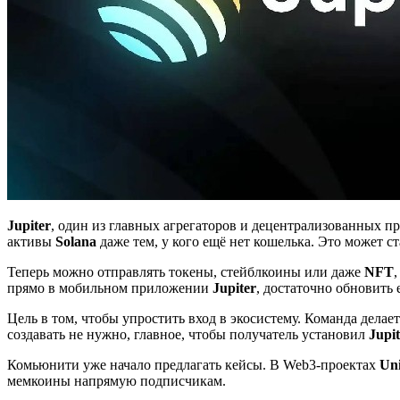
Jupiter
, один из главных агрегаторов и децентрализованных 
активы
Solana
даже тем, у кого ещё нет кошелька. Это может 
Теперь можно отправлять токены, стейблкоины или даже
NFT
прямо в мобильном приложении
Jupiter
, достаточно обновить 
Цель в том, чтобы упростить вход в экосистему. Команда дела
создавать не нужно, главное, чтобы получатель установил
Jupi
Комьюнити уже начало предлагать кейсы. В Web3-проектах
Uni
мемкоины напрямую подписчикам.