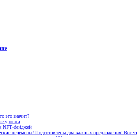
ыше
то это значит?
ые уровни
лн NFT‑бейджей
ческие перемены! Подготовлены два важных предложения! Вот чт