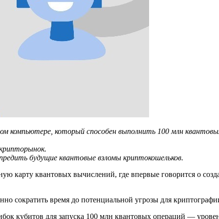
вом компьютере, который способен выполнить 100 млн квантовы
 крипторынок.
упредить будущие квантовые взломы криптокошельков.
ю карту квантовых вычислений, где впервые говорится о созд
венно сократить время до потенциальной угрозы для криптографи
шибок кубитов для запуска 100 млн квантовых операций — уров