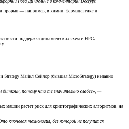
форнии Роза Ди Феличе в комментарии Decrypt.
ти прорыв — например, в химии, фармацевтике и
 частности поддержка динамических схем и HPC.
ку.
 Strategy Майкл Сейлор (бывшая MicroStrategy) недавно
ем биткоин, потому что те значительно слабее», —
ых машин растет риск для криптографических алгоритмов, на
о ключевая технология, без которой не получится