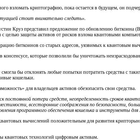
ного взломать криптографию, пока остается в будущем, он подче
ситуацией стоит внимательно следить».
устин Круз представил предложение по обновлению биткоина (BIP
и с целью защиты активов от рисков взлома квантовыми компью
рацию биткоинов со старых адресов, уязвимых к квантовым вы
 консенсусе, которые позволили бы уничтожать неизрасходован
e смогла бы отклонять любые попытки потратить средства с таки
чивые кошельки.
зможность» для владельцев активов обезопасить свои средства.
иск постоянной потери средств, неопределенность сроков квант
местимости, всесторонние соображения по безопасности, большо
вления программного обеспечения кошелька и инструменты для
квантовых вычислений положительным для развития крипторынк
зы квантовых технологий цифровым активам.