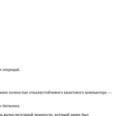
х операций.
ании полностью отказоустойчивого квантового компьютера —
и биткоина.
ень вычислительной мощности, который ранее был