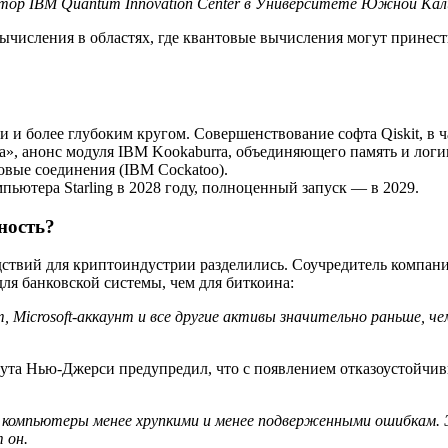
тор IBM Quantum Innovation Center в Университете Южной Кали
вычисления в областях, где квантовые вычисления могут принес
и и более глубоким кругом. Совершенствование софта Qiskit, в
», анонс модуля IBM Kookaburra, объединяющего память и логи
овые соединения (IBM Cockatoo).
ьютера Starling в 2028 году, полноценный запуск — в 2029.
ность?
ствий для криптоиндустрии разделились. Соучредитель компании
ля банковской системы, чем для биткоина:
 Microsoft-аккаунт и все другие активы значительно раньше, ч
ута Нью-Джерси предупредил, что с появлением отказоустойчив
компьютеры менее хрупкими и менее подверженными ошибкам. Эт
 он.