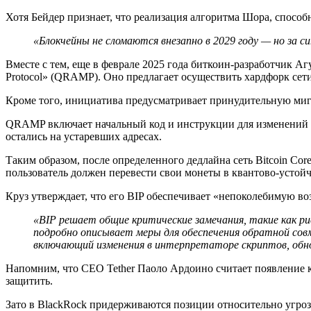
Хотя Бейдер признает, что реализация алгоритма Шора, способ
«Блокчейны не сломаются внезапно в 2029 году — но за 
Вместе с тем, еще в феврале 2025 года биткоин-разработчик Аг
Protocol» (QRAMP). Оно предлагает осуществить хардфорк сет
Кроме того, инициатива предусматривает принудительную миг
QRAMP включает начальный код и инструкции для изменений в
остались на устаревших адресах.
Таким образом, после определенного дедлайна сеть Bitcoin Cor
пользователь должен перевести свои монеты в квантово-устой
Круз утверждает, что его BIP обеспечивает «непоколебимую во
«BIP решает общие критические замечания, такие как р
подробно описывает меры для обеспечения обратной сов
включающий изменения в интерпретаторе скриптов, обно
Напомним, что CEO Tether Паоло Ардоино считает появление 
защитить.
Зато в BlackRock придерживаются позиции относительно угро