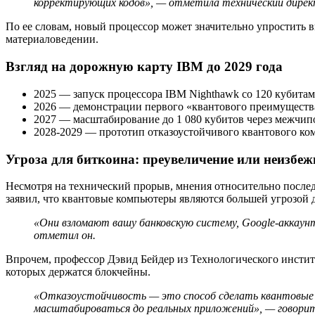
корректирующих кодов», —
отметила
технический дирек
По ее словам, новый процессор может значительно упростить 
материаловедении.
Взгляд на дорожную карту IBM до 2029 года
2025 — запуск процессора IBM Nighthawk со 120 кубитам
2026 — демонстрации первого «квантового преимущества
2027 — масштабирование до 1 080 кубитов через межчип
2028-2029 — прототип отказоустойчивого квантового комп
Угроза для биткоина: преувеличение или неизбеж
Несмотря на технический прорыв, мнения относительно послед
заявил, что квантовые компьютеры являются большей угрозой д
«Они взломают вашу банковскую систему, Google-аккаунт,
отметил он.
Впрочем, профессор Дэвид Бейдер из Технологического инстит
которых держатся блокчейны.
«Отказоустойчивость — это способ сделать квантовые 
масштабироваться до реальных приложений», — говорит