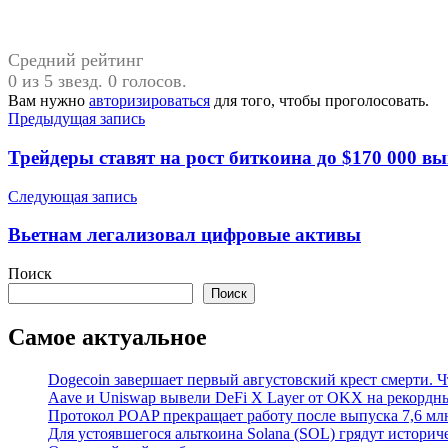
Средний рейтинг
0 из 5 звезд. 0 голосов.
Вам нужно
авторизироваться
для того, чтобы проголосовать.
Навигация
Предыдущая запись
по
Трейдеры ставят на рост биткоина до $170 000 в
записям
Следующая запись
Вьетнам легализовал цифровые активы
Поиск
Поиск
Самое актуальное
Dogecoin завершает первый августовский крест смерти. Ч
Aave и Uniswap вывели DeFi X Layer от OKX на рекордн
Протокол POAP прекращает работу после выпуска 7,6 м
Для устоявшегося альткоина Solana (SOL) грядут истори