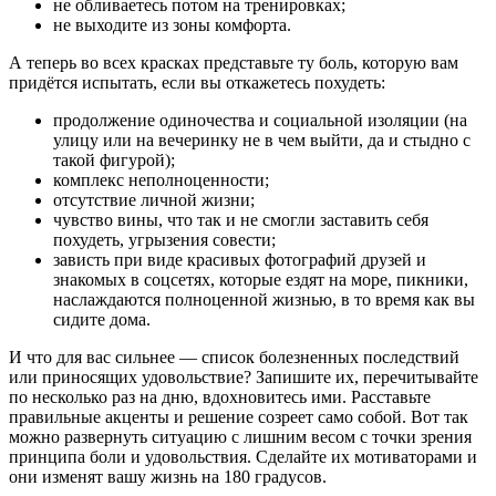
не обливаетесь потом на тренировках;
не выходите из зоны комфорта.
А теперь во всех красках представьте ту боль, которую вам
придётся испытать, если вы откажетесь похудеть:
продолжение одиночества и социальной изоляции (на
улицу или на вечеринку не в чем выйти, да и стыдно с
такой фигурой);
комплекс неполноценности;
отсутствие личной жизни;
чувство вины, что так и не смогли заставить себя
похудеть, угрызения совести;
зависть при виде красивых фотографий друзей и
знакомых в соцсетях, которые ездят на море, пикники,
наслаждаются полноценной жизнью, в то время как вы
сидите дома.
И что для вас сильнее — список болезненных последствий
или приносящих удовольствие? Запишите их, перечитывайте
по несколько раз на дню, вдохновитесь ими. Расставьте
правильные акценты и решение созреет само собой. Вот так
можно развернуть ситуацию с лишним весом с точки зрения
принципа боли и удовольствия. Сделайте их мотиваторами и
они изменят вашу жизнь на 180 градусов.