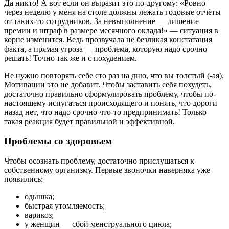
Да никто! А вот если он выразит это по-другому: «Ровно
через неделю у меня на столе должны лежать годовые отчёты
от таких-то сотрудников. За невыполнение — лишение
премии и штраф в размере месячного оклада!» — ситуация в
корне изменится. Ведь прозвучала не безликая констатация
факта, а прямая угроза — проблема, которую надо срочно
решать! Точно так же и с похудением.
Не нужно повторять себе сто раз на дню, что вы толстый (-ая).
Мотивации это не добавит. Чтобы заставить себя похудеть,
достаточно правильно сформулировать проблему, чтобы по-
настоящему испугаться происходящего и понять, что дороги
назад нет, что надо срочно что-то предпринимать! Только
такая реакция будет правильной и эффективной.
Проблемы со здоровьем
Чтобы осознать проблему, достаточно прислушаться к
собственному организму. Первые звоночки наверняка уже
появились:
одышка;
быстрая утомляемость;
варикоз;
у женщин — сбой менструального цикла;