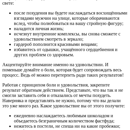
свете:
после похудения вы будете наслаждаться восхищёнными
взглядами мужчин на улице, которые оборачиваются
вслед, чтобы полюбоваться на вашу стройную фигуру;
наладится личная жизнь;
исчезнут внутренние комплексы, вы снова сможете с
удовольствием смотреть в зеркало;
гардероб пополнится красивыми вещами;
избавитесь от одышки, учащённого сердцебиения и
других проблем со здоровьем.
Акцентируйте внимание именно на удовольствии. И
поменьше думайте о боли, которая будет сопровождать весь
процесс. Ведь её можно перетерпеть ради таких результатов!
Работая с принципом боли и удовольствия, закрепите
результат обратным действием. Представьте, что вы так и не
смогли заставить себя и отказались от мечты похудеть.
Наверняка и представлять не нужно, потому что вы делали
это уже много раз. Какое удовольствие вы от этого получите:
ежедневно наслаждаетесь любимым шоколадом и
объедаетесь безграничным количеством фастфуда;
нежитесь в постели, не спеша ни на какие пробежки;