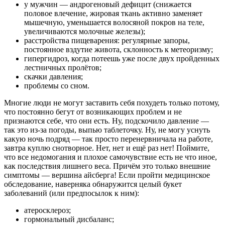
у мужчин — андрогеновый дефицит (снижается
половое влечение, жировая ткань активно заменяет
мышечную, уменьшается волосяной покров на теле,
увеличиваются молочные железы);
расстройства пищеварения: регулярные запоры,
постоянное вздутие живота, склонность к метеоризму;
гипергидроз, когда потеешь уже после двух пройденных
лестничных пролётов;
скачки давления;
проблемы со сном.
Многие люди не могут заставить себя похудеть только потому,
что постоянно бегут от возникающих проблем и не
признаются себе, что они есть. Ну, подскочило давление —
так это из-за погоды, выпью таблеточку. Ну, не могу уснуть
какую ночь подряд — так просто перенервничала на работе,
завтра куплю снотворное. Нет, нет и ещё раз нет! Поймите,
что все недомогания и плохое самочувствие есть не что иное,
как последствия лишнего веса. Причём это только внешние
симптомы — вершина айсберга! Если пройти медицинское
обследование, наверняка обнаружится целый букет
заболеваний (или предпосылок к ним):
атеросклероз;
гормональный дисбаланс;