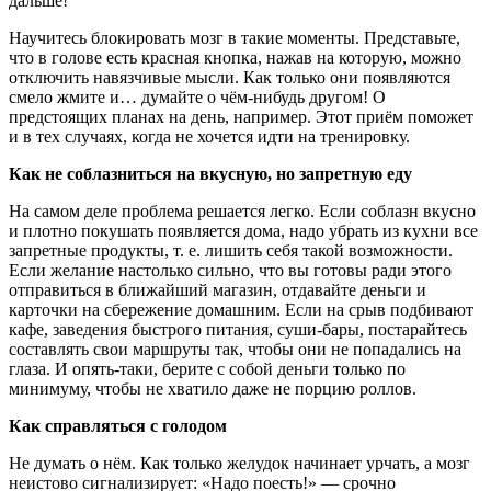
дальше!
Научитесь блокировать мозг в такие моменты. Представьте,
что в голове есть красная кнопка, нажав на которую, можно
отключить навязчивые мысли. Как только они появляются
смело жмите и… думайте о чём-нибудь другом! О
предстоящих планах на день, например. Этот приём поможет
и в тех случаях, когда не хочется идти на тренировку.
Как не соблазниться на вкусную, но запретную еду
На самом деле проблема решается легко. Если соблазн вкусно
и плотно покушать появляется дома, надо убрать из кухни все
запретные продукты, т. е. лишить себя такой возможности.
Если желание настолько сильно, что вы готовы ради этого
отправиться в ближайший магазин, отдавайте деньги и
карточки на сбережение домашним. Если на срыв подбивают
кафе, заведения быстрого питания, суши-бары, постарайтесь
составлять свои маршруты так, чтобы они не попадались на
глаза. И опять-таки, берите с собой деньги только по
минимуму, чтобы не хватило даже не порцию роллов.
Как справляться с голодом
Не думать о нём. Как только желудок начинает урчать, а мозг
неистово сигнализирует: «Надо поесть!» — срочно