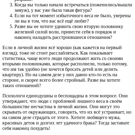
Когда вы только начали встречаться (поженились/вышли
замуж), у вас уже была такая фигура?
Если на тот момент избыточного веса не было, уверены
ли вы в том, что вас всё ещё любят?
Разве вы не хотите удивить свою вторую половинку
железной силой воли, привести себя в порядок и
наконец наладить расстроившиеся отношения?
Если в личной жизни всё хорошо (как кажется на первый
взгляд), тоже не стоит расслабляться. Как показывает
статистика, чаще всего люди продолжают жить со своими
вторыми половинками, которые располнели, только потому,
что им так удобно (не хочется бросать детей или делить
квартиру). Но на самом деле у них давно кто-то есть на
стороне, и скорее всего более стройный. Разве вы хотите
таких отношений?
Психологи единодушны и беспощадны в этом вопросе. Они
утверждают, что люди с проблемой лишнего веса в своём
большинстве несчастны в личной жизни. Они могут это
скрывать от окружающих, говорить, что их всё устраивает, но
на самом деле страдать от этого. Хотите любящего мужа,
красивых деток и долгих лет удачного брака? Тогда заставьте
себя наконец похудеть!