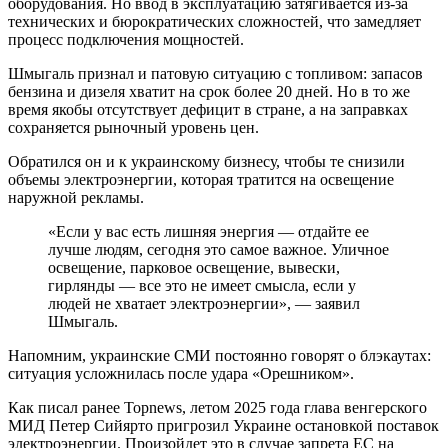
оборудования. Но ввод в эксплуатацию затягивается из-за
технических и бюрократических сложностей, что замедляет
процесс подключения мощностей.
Шмыгаль признал и патовую ситуацию с топливом: запасов
бензина и дизеля хватит на срок более 20 дней. Но в то же
время якобы отсутствует дефицит в стране, а на заправках
сохраняется рыночный уровень цен.
Обратился он и к украинскому бизнесу, чтобы те снизили
объемы электроэнергии, которая тратится на освещение
наружной рекламы.
«Если у вас есть лишняя энергия — отдайте ее
лучше людям, сегодня это самое важное. Уличное
освещение, парковое освещение, вывески,
гирлянды — все это не имеет смысла, если у
людей не хватает электроэнергии», — заявил
Шмыгаль.
Напомним, украинские СМИ постоянно говорят о блэкаутах:
ситуация усложнилась после удара «Орешником».
Как писал ранее Topnews, летом 2025 года глава венгерского
МИД Петер Сийярто пригрозил Украине остановкой поставок
электроэнергии. Произойдет это в случае запрета ЕС на