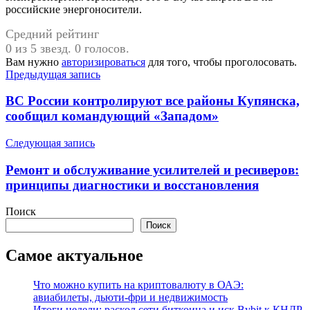
российские энергоносители.
Средний рейтинг
0 из 5 звезд. 0 голосов.
Вам нужно
авторизироваться
для того, чтобы проголосовать.
Навигация
Предыдущая запись
по
ВС России контролируют все районы Купянска,
записям
сообщил командующий «Западом»
Следующая запись
Ремонт и обслуживание усилителей и ресиверов:
принципы диагностики и восстановления
Поиск
Поиск
Самое актуальное
Что можно купить на криптовалюту в ОАЭ:
авиабилеты, дьюти-фри и недвижимость
Итоги недели: раскол сети биткоина и иск Bybit к КНДР