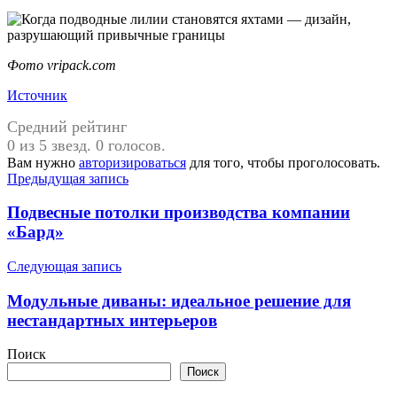
Фото vripack.com
Источник
Средний рейтинг
0 из 5 звезд. 0 голосов.
Вам нужно
авторизироваться
для того, чтобы проголосовать.
Навигация
Предыдущая запись
по
Подвесные потолки производства компании
записям
«Бард»
Следующая запись
Модульные диваны: идеальное решение для
нестандартных интерьеров
Поиск
Поиск