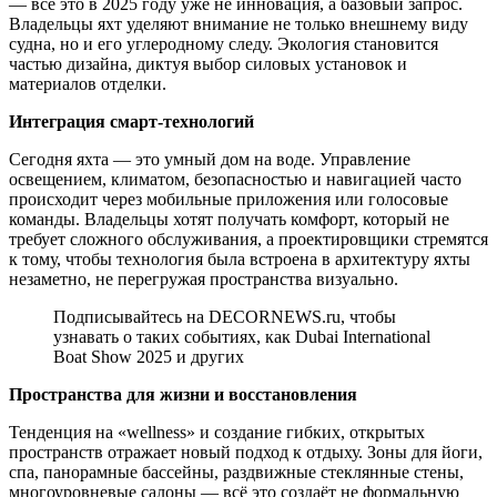
— всё это в 2025 году уже не инновация, а базовый запрос.
Владельцы яхт уделяют внимание не только внешнему виду
судна, но и его углеродному следу. Экология становится
частью дизайна, диктуя выбор силовых установок и
материалов отделки.
Интеграция смарт-технологий
Сегодня яхта — это умный дом на воде. Управление
освещением, климатом, безопасностью и навигацией часто
происходит через мобильные приложения или голосовые
команды. Владельцы хотят получать комфорт, который не
требует сложного обслуживания, а проектировщики стремятся
к тому, чтобы технология была встроена в архитектуру яхты
незаметно, не перегружая пространства визуально.
Подписывайтесь на DECORNEWS.ru, чтобы
узнавать о таких событиях, как Dubai International
Boat Show 2025 и других
Пространства для жизни и восстановления
Тенденция на «wellness» и создание гибких, открытых
пространств отражает новый подход к отдыху. Зоны для йоги,
спа, панорамные бассейны, раздвижные стеклянные стены,
многоуровневые салоны — всё это создаёт не формальную