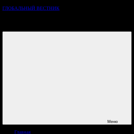
ГЛОБАЛЬНЫЙ ВЕСТНИК
УЗНАВАЙТЕ О ПРОИСХОДЯЩЕМ НА ГОРИЗОНТЕ
НОВОСТЕЙ И СОБЫТИЙ
Меню
Главная