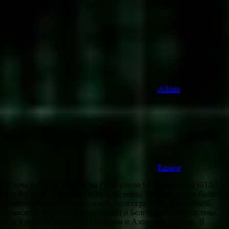
Admin
Разное
В ночь на 16 октября силы ПВО сбили 51 украинский БПЛА
над Россией, сообщили в Минобороны. Беспилотники были
перехвачены над Саратовской, Волгоградской, Ростовской,
Брянской, Курской, Воронежской и Белгородской областями,
над Крымом, а также над Чёрным и Азовским морями. В