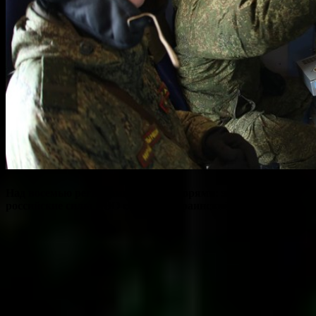
Над восемью регионами и двумя морями: за ночь
российские силы ПВО сбили 51 украинский БПЛА