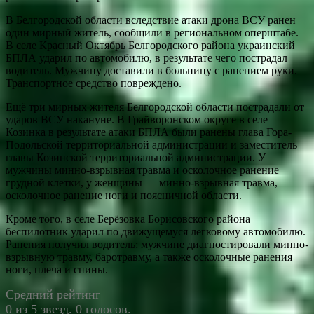
В Белгородской области вследствие атаки дрона ВСУ ранен
один мирный житель, сообщили в региональном оперштабе.
В селе Красный Октябрь Белгородского района украинский
БПЛА ударил по автомобилю, в результате чего пострадал
водитель. Мужчину доставили в больницу с ранением руки.
Транспортное средство повреждено.
Ещё три мирных жителя Белгородской области пострадали от
ударов ВСУ накануне. В Грайворонском округе в селе
Козинка в результате атаки БПЛА были ранены глава Гора-
Подольской территориальной администрации и заместитель
главы Козинской территориальной администрации. У
мужчины минно-взрывная травма и осколочное ранение
грудной клетки, у женщины — минно-взрывная травма,
осколочное ранение ноги и поясничной области.
Кроме того, в селе Берёзовка Борисовского района
беспилотник ударил по движущемуся легковому автомобилю.
Ранения получил водитель: мужчине диагностировали минно-
взрывную травму, баротравму, а также осколочные ранения
ноги, плеча и спины.
Средний рейтинг
0 из 5 звезд. 0 голосов.