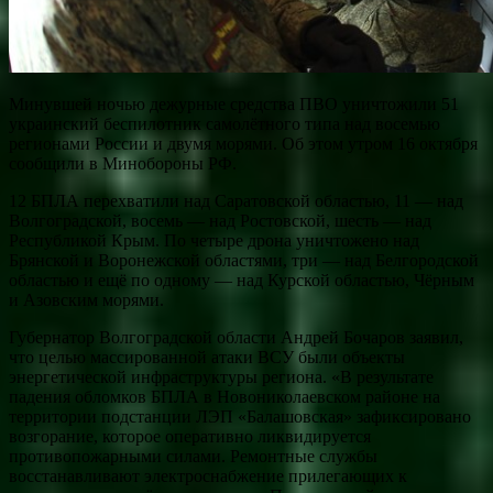
Минувшей ночью дежурные средства ПВО уничтожили 51
украинский беспилотник самолётного типа над восемью
регионами России и двумя морями. Об этом утром 16 октября
сообщили в Минобороны РФ.
12 БПЛА перехватили над Саратовской областью, 11 — над
Волгоградской, восемь — над Ростовской, шесть — над
Республикой Крым. По четыре дрона уничтожено над
Брянской и Воронежской областями, три — над Белгородской
областью и ещё по одному — над Курской областью, Чёрным
и Азовским морями.
Губернатор Волгоградской области Андрей Бочаров заявил,
что целью массированной атаки ВСУ были объекты
энергетической инфраструктуры региона. «В результате
падения обломков БПЛА в Новониколаевском районе на
территории подстанции ЛЭП «Балашовская» зафиксировано
возгорание, которое оперативно ликвидируется
противопожарными силами. Ремонтные службы
восстанавливают электроснабжение прилегающих к