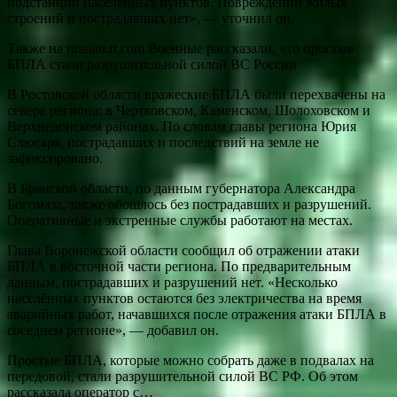
подстанции населённых пунктов. Повреждений жилых
строений и пострадавших нет», — уточнил он.
Также на russian.rt.com Военные рассказали, что простые
БПЛА стали разрушительной силой ВС России
В Ростовской области вражеские БПЛА были перехвачены на
севере региона: в Чертковском, Каменском, Шолоховском и
Верхнедонском районах. По словам главы региона Юрия
Слюсаря, пострадавших и последствий на земле не
зафиксировано.
В Брянской области, по данным губернатора Александра
Богомаза, также обошлось без пострадавших и разрушений.
Оперативные и экстренные службы работают на местах.
Глава Воронежской области сообщил об отражении атаки
БПЛА в восточной части региона. По предварительным
данным, пострадавших и разрушений нет. «Несколько
населённых пунктов остаются без электричества на время
аварийных работ, начавшихся после отражения атаки БПЛА в
соседнем регионе», — добавил он.
Простые БПЛА, которые можно собрать даже в подвалах на
передовой, стали разрушительной силой ВС РФ. Об этом
рассказала оператор с…