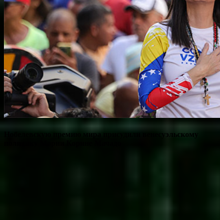
Нобелевскую премию мира присудили венесуэльскому
политику Марии Корине Мачадо