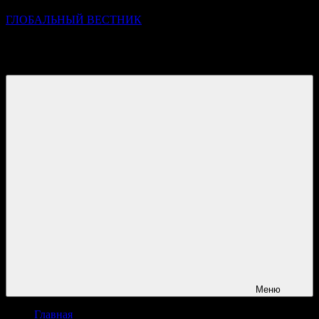
ГЛОБАЛЬНЫЙ ВЕСТНИК
УЗНАВАЙТЕ О ПРОИСХОДЯЩЕМ НА ГОРИЗОНТЕ
НОВОСТЕЙ И СОБЫТИЙ
Меню
Главная