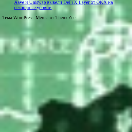
Aave и Uniswap вывели DeFi X Layer от OKX на
рекордные уровни
Тема WordPress: Mercia от ThemeZee.