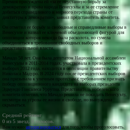
Премия присуждена ей «за ее неустанную борьбу за
демократию и права народа Венесуэлы и за ее стремление
добиться справедливого и мирного перехода страны от
диктатуры к демократии», заявил представитель комитета.
Он отметил ее борьбу за свободные и справедливые выборы в
Венесуэле и назвал ее ключевой объединяющей фигурой для
оппозиции которая некогда была расколота, но сумела
объединиться в требовании свободных выборов и
представительной власти.
Мачадо 58 лет. Она была депутатом Национальной ассамблеи
Венесуэлы в 2011-2014 годах, участвовала в президентских
выборах 2012 года, находится в оппозиции правительству
Николаса Мадуро. В 2024 году после президентских выборов
она призывала к уличным протестам с требованием признать
победу оппозиционного кандидата на выборах президента
Эдмундо Гонсалеса Уррутиа. Представитель нобелевского
комитета отметил, что Мачадо решила не покидать Венесуэлу,
несмотря на угрозы ее жизни и свободе, но вынуждена
скрываться.
Средний рейтинг
0 из 5 звезд. 0 голосов.
Вам нужно
авторизироваться
для того, чтобы проголосовать.