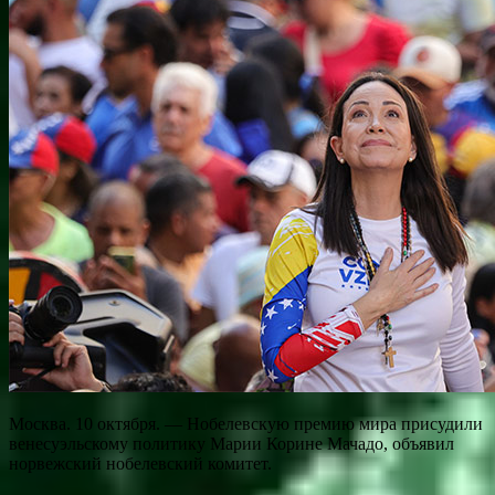
Москва. 10 октября. — Нобелевскую премию мира присудили
венесуэльскому политику Марии Корине Мачадо, объявил
норвежский нобелевский комитет.