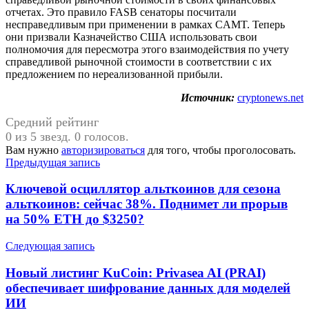
отчетах. Это правило FASB сенаторы посчитали
несправедливым при применении в рамках CAMT. Теперь
они призвали Казначейство США использовать свои
полномочия для пересмотра этого взаимодействия по учету
справедливой рыночной стоимости в соответствии с их
предложением по нереализованной прибыли.
Источник:
cryptonews.net
Средний рейтинг
0 из 5 звезд. 0 голосов.
Вам нужно
авторизироваться
для того, чтобы проголосовать.
Навигация
Предыдущая запись
по
Ключевой осциллятор альткоинов для сезона
записям
альткоинов: сейчас 38%. Поднимет ли прорыв
на 50% ETH до $3250?
Следующая запись
Новый листинг KuCoin: Privasea AI (PRAI)
обеспечивает шифрование данных для моделей
ИИ