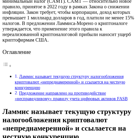
минимальный налог (CAMT). CAMT — относительно новое
правило, принятое в 2022 году в рамках Закона о снижении
инфляции. Закон требует, чтобы корпорации, доход которых
превышает 1 миллиард долларов в год, платили не менее 15%
налогов. В предложении Ламмиса-Морено о криптоналоге
утверждается, что применение этого правила к
нереализованной криптоналоговой прибыли наносит ущерб
криптофирмам США.
Оглавление
Ламмис называет текущую структуру налогообложения
криптовалют «непреднамеренной» и ссылается на честную
конкуренцию
Предложение направлено на противодействие
«несправедливому» правилу учета цифровых активов FASB
Ламмис называет текущую структуру
налогообложения криптовалют
«непреднамеренной» и ссылается на
честную конкуренцию