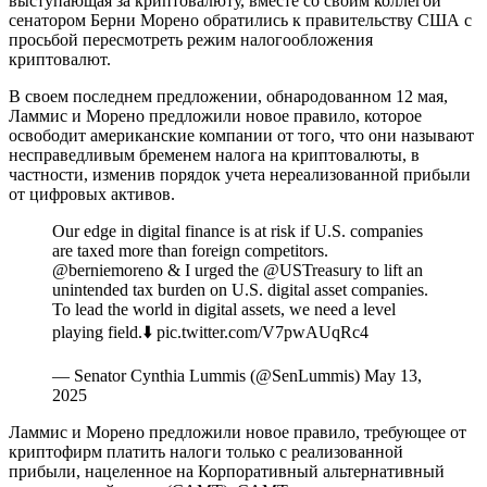
выступающая за криптовалюту, вместе со своим коллегой
сенатором Берни Морено обратились к правительству США с
просьбой пересмотреть режим налогообложения
криптовалют.
В своем последнем предложении, обнародованном 12 мая,
Ламмис и Морено предложили новое правило, которое
освободит американские компании от того, что они называют
несправедливым бременем налога на криптовалюты, в
частности, изменив порядок учета нереализованной прибыли
от цифровых активов.
Our edge in digital finance is at risk if U.S. companies
are taxed more than foreign competitors.
@berniemoreno & I urged the @USTreasury to lift an
unintended tax burden on U.S. digital asset companies.
To lead the world in digital assets, we need a level
playing field.⬇️ pic.twitter.com/V7pwAUqRc4
— Senator Cynthia Lummis (@SenLummis) May 13,
2025
Ламмис и Морено предложили новое правило, требующее от
криптофирм платить налоги только с реализованной
прибыли, нацеленное на Корпоративный альтернативный