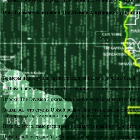
Ubisoft обманула игроков The Division 2, купивших ультима
Геймеры не получили свежее расширение, хотя должны были
Игроки The Division 2 оказались крайне недовольны ситуацией,
Оказалось, что студия Ubisoft решила кинуть пользователей, 
геймеры, которые купили старую версию издания, доступа к Batt
Помимо этого, само расширение оказалось крайне скудным по н
Ubisoft свой очередной фейл пока никак не прокомментировала