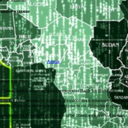
тивное издание
Admin
 сложившейся после релиза расширения Battle for Brooklyn.
купивших ультимативное издание. Разработчики изменили состав 
le for Brooklyn не получили, хотя имели на это полное право.
аполнению. В рамках добавки в игре появилось всего 4 новые с
.