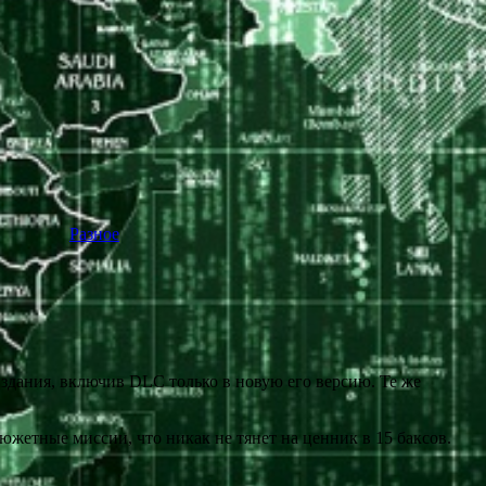
Разное
издания, включив DLC только в новую его версию. Те же
южетные миссии, что никак не тянет на ценник в 15 баксов.