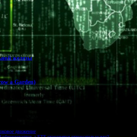
ьной железы
ow a Garden)
боковое движение
P обрушивается, а ETF становятся отрицательными?