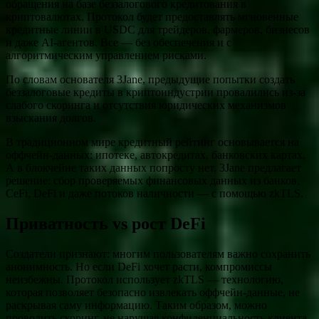
обращения на базе беззалогового кредитования в
криптовалютах. Протокол будет предоставлять мгновенные
кредитные линии в USDC для трейдеров, фармеров, бизнесов
и даже AI-агентов. Все — без обеспечения и с
алгоритмическим управлением рисками.
По словам основателя 3Jane, предыдущие попытки создать
беззалоговые кредиты в криптоиндустрии провалились из-за
слабого скоринга и отсутствия юридических механизмов
взыскания долгов.
В традиционном мире кредитный рейтинг основывается на
оффчейн-данных: ипотеке, автокредитах, банковских картах.
А в блокчейне таких данных попросту нет. 3Jane предлагает
решение: сбор проверяемых финансовых данных из банков,
CeFi, DeFi и даже потоков наличности — с помощью zkTLS.
Приватность vs рост DeFi
Создатели признают: многим пользователям важно сохранить
анонимность. Но если DeFi хочет расти, компромиссы
неизбежны. Протокол использует zkTLS — технологию,
которая позволяет безопасно извлекать оффчейн-данные, не
раскрывая саму информацию. Таким образом, можно
проводить скоринг, не нарушая конфиденциальность клиента.