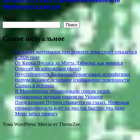
Фибоначчи и циклов
Поиск
Поиск
Самое актуальное
От каких материалов при ремонте дома стоит отказаться
в 2026 году
От Кирка Дугласа до Мэтта Дэймона: как менялся
Одиссей на киноэкране (фото)
Неустойчивость Кельвина-Гельмгольца: астрофизики
получили самое детальное изображение поверхности
Солнца в истории
В Минобороны обнародовали список целей,
пораженных ночным ударом по Украине
Предсказание Путина сбывается на глазах. Немецкая
промышленность идёт на дно так быстро, что даже
Мерц забил тревогу
Тема WordPress: Mercia от ThemeZee.