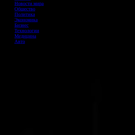
Новости мира
Общество
Политика
Экономика
Бизнес
Технологии
Медицина
Авто
Paradigm инвестирует $5,2 млн в стартап 3Jane,
создающий рынок беззалогового кредитования в
криптовалютах