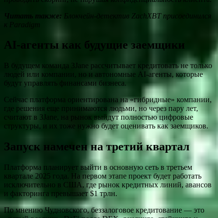
Читать также:
Блокчейн-детектив ZachXBT присоединился
к Paradigm
AI-агенты как будущие заемщики
В будущем команда 3Jane рассчитывает кредитовать не только
людей или компании, но и автономные AI-агенты, которые
будут управлять финансами бизнеса.
Сейчас платформа ориентирована на «гибридные» компании,
где решения еще принимаются людьми, но через пару лет,
считают в 3Jane, на рынок выйдут полностью цифровые
структуры, и их тоже нужно будет оценивать как заемщиков.
Запуск намечен на третий квартал
Платформа планирует выйти в основную сеть в третьем
квартале 2025 года. На первом этапе проект будет работать
исключительно в США, где рынок кредитных линий, авансов
и факторинга превышает $1 трлн.
По мнению Чудновского, беззалоговое кредитование — это