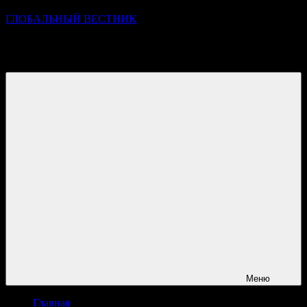
ГЛОБАЛЬНЫЙ ВЕСТНИК
УЗНАВАЙТЕ О ПРОИСХОДЯЩЕМ НА ГОРИЗОНТЕ
НОВОСТЕЙ И СОБЫТИЙ
Меню
Главная