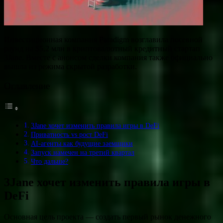
Инвестиционная компания Paradigm возглавила посевной
раунд на $5,2 млн в криптовалютный кредитный стартап
3Jane. Вместе с анонсом сделки компания также официально
вышла из режима скрытой разработки.
Оглавление
3Jane хочет изменить правила игры в DeFi
Приватность vs рост DeFi
AI-агенты как будущие заемщики
Запуск намечен на третий квартал
Что дальше?
3Jane хочет изменить правила игры в
DeFi
Основная цель проекта — создать первый рынок денежного