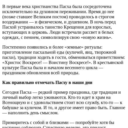
В первые века христианства Пасха была сосредоточена
исключительно на духовном переживании. Время до нее
(позже ставшее Великим постом) проводилось в строгом
воздержании — и физическом, и душевном. В ночь перед
Пасхой устраивалось таинство Крещения для взрослых,
вступающих в церковь. Люди встречали рассвет в белых
одеждах, с пением, символизируя свою «новую жизнь».
Постепенно появились и более «земные» ритуалы:
приготовление пасхальной еды (куличей, яиц, творожной
пасхи), традиции ходить в гости, обмениваться приветствием:
«Христос Воскресе! — Воистину Воскресе!». В крестьянской
культуре Пасха была и началом весеннего цикла —
праздником обновления всей природы.
Как правильно отмечать Пасху в наши дни
Сегодня Пасха — редкий пример праздника, где традиция и
личный выбор легко уживаются. Кто-то идет в храм на
Всенощную и с удовольствием стоит всю службу, кто-то — к
бабушке за куличом. И то, и другое имеет право быть. Главное
— наполнить день смыслом.
Примиритесь с собой и близкими — попробуйте хотя бы
частично соблюдать Страстную неделю, это придаст