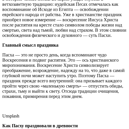
ветхозаветную традицию: иудейская Песах отмечалась как
воспоминание об Исходе из Египта — освобождении
еврейского народа от рабства. Уже в христианстве праздник
приобрел новое измерение — воскресение Иисуса Христа
после распятия на кресте стало символом победы жизни над
смертью, света над тьмой, любви над страхом. В этом слиянии
освобождения физического и духовного — суть Пасхи.
Главный смысл праздника
Пасха — это не просто день, когда вспоминают чудо
Воскресения и подвиг распятия. Это — ось христианского
миропонимания. Воскресение Христа символизирует
преображение, возрождение, надежду на то, что даже в самой
глубокой ночи может наступить утро. Поэтому Пасха —
праздник прежде всего внутренний: она призывает каждого
пройти через свою «маленькую смерть» — отпустить обиды,
страхи, тьму и выйти к свету. Отсюда традиции очищения,
покаяния, примирения перед этим днем.
Unsplash
Как Пасху праздновали в древности