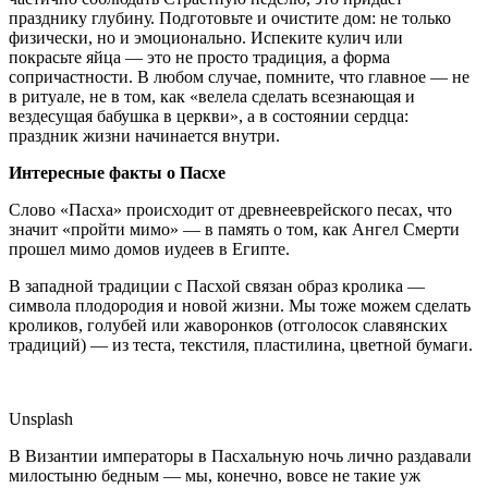
празднику глубину. Подготовьте и очистите дом: не только
физически, но и эмоционально. Испеките кулич или
покрасьте яйца — это не просто традиция, а форма
сопричастности. В любом случае, помните, что главное — не
в ритуале, не в том, как «велела сделать всезнающая и
вездесущая бабушка в церкви», а в состоянии сердца:
праздник жизни начинается внутри.
Интересные факты о Пасхе
Слово «Пасха» происходит от древнееврейского песах, что
значит «пройти мимо» — в память о том, как Ангел Смерти
прошел мимо домов иудеев в Египте.
В западной традиции с Пасхой связан образ кролика —
символа плодородия и новой жизни. Мы тоже можем сделать
кроликов, голубей или жаворонков (отголосок славянских
традиций) — из теста, текстиля, пластилина, цветной бумаги.
Unsplash
В Византии императоры в Пасхальную ночь лично раздавали
милостыню бедным — мы, конечно, вовсе не такие уж