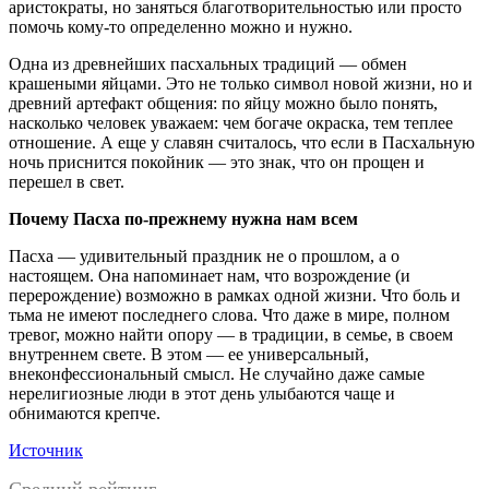
аристократы, но заняться благотворительностью или просто
помочь кому-то определенно можно и нужно.
Одна из древнейших пасхальных традиций — обмен
крашеными яйцами. Это не только символ новой жизни, но и
древний артефакт общения: по яйцу можно было понять,
насколько человек уважаем: чем богаче окраска, тем теплее
отношение. А еще у славян считалось, что если в Пасхальную
ночь приснится покойник — это знак, что он прощен и
перешел в свет.
Почему Пасха по-прежнему нужна нам всем
Пасха — удивительный праздник не о прошлом, а о
настоящем. Она напоминает нам, что возрождение (и
перерождение) возможно в рамках одной жизни. Что боль и
тьма не имеют последнего слова. Что даже в мире, полном
тревог, можно найти опору — в традиции, в семье, в своем
внутреннем свете. В этом — ее универсальный,
внеконфессиональный смысл. Не случайно даже самые
нерелигиозные люди в этот день улыбаются чаще и
обнимаются крепче.
Источник
Средний рейтинг