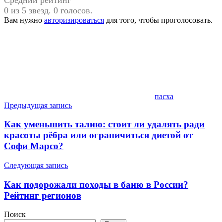
0 из 5 звезд. 0 голосов.
Вам нужно
авторизироваться
для того, чтобы проголосовать.
пасха
Навигация
Предыдущая запись
по
Как уменьшить талию: стоит ли удалять ради
записям
красоты рёбра или ограничиться диетой от
Софи Марсо?
Следующая запись
Как подорожали походы в баню в России?
Рейтинг регионов
Поиск