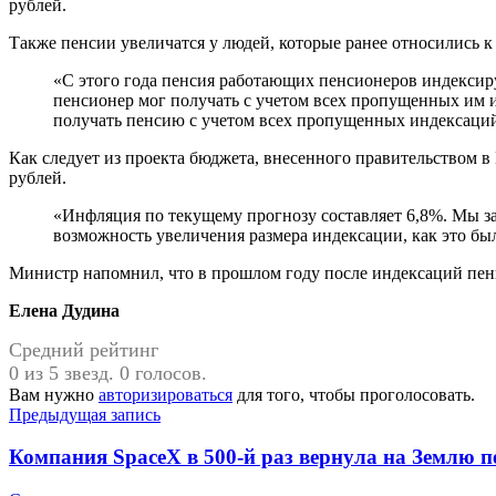
рублей.
Также пенсии увеличатся у людей, которые ранее относились 
«С этого года пенсия работающих пенсионеров индексир
пенсионер мог получать с учетом всех пропущенных им 
получать пенсию с учетом всех пропущенных индексаци
Как следует из проекта бюджета, внесенного правительством в
рублей.
«Инфляция по текущему прогнозу составляет 6,8%. Мы за
возможность увеличения размера индексации, как это бы
Министр напомнил, что в прошлом году после индексаций пени
Елена Дудина
Средний рейтинг
0 из 5 звезд. 0 голосов.
Вам нужно
авторизироваться
для того, чтобы проголосовать.
Навигация
Предыдущая запись
по
Компания SpaceX в 500-й раз вернула на Землю п
записям