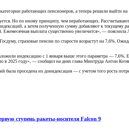
к категории работающих пенсионеров, а теперь решили выйти на
уется. Но по иному принципу, чем неработающих. Рассчитывают
индексаций, а затем полученную сумму добавляют к текущему р
й. Ежемесячная выплата существенно увеличится», — пояснил
 Госдуму, страховые пенсии по старости возрастут на 7,6%. Ожид
ложили индексацию с 1 января выше этого параметра — 7,6%. Е
ло в 2025 году», — сообщил на днях глава Минтруда Антон Котя
й была проседена их доиндексация — с учетом того роста потре
ервую ступень ракеты-носителя Falcon 9