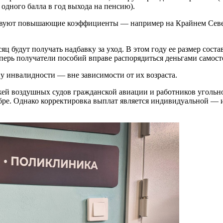
дного балла в год выхода на пенсию).
твуют повышающие коэффициенты — например на Крайнем Севере, 
ц будут получать надбавку за уход. В этом году ее размер соста
перь получатели пособий вправе распорядиться деньгами самост
у инвалидности — вне зависимости от их возраста.
жей воздушных судов гражданской авиации и работников уголь
бре. Однако корректировка выплат является индивидуальной — и