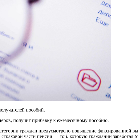
олучателей пособий.
онеров, получит прибавку к ежемесячному пособию.
категории граждан предусмотрено повышение фиксированной выпл
 к страховой части пенсии — той, которую гражданин заработал 