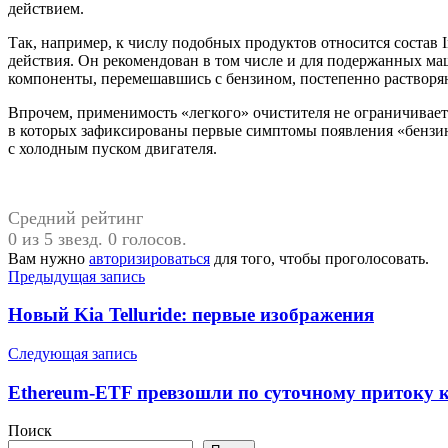
действием.
Так, например, к числу подобных продуктов относится состав In
действия. Он рекомендован в том числе и для подержанных маш
компоненты, перемешавшись с бензином, постепенно растворяют
Впрочем, применимость «легкого» очистителя не ограничивае
в которых зафиксированы первые симптомы появления «бензино
с холодным пуском двигателя.
Средний рейтинг
0 из 5 звезд. 0 голосов.
Вам нужно
авторизироваться
для того, чтобы проголосовать.
Навигация
Предыдущая запись
по
Новый Kia Telluride: первые изображения
записям
Следующая запись
Ethereum-ETF превзошли по суточному притоку к
Поиск