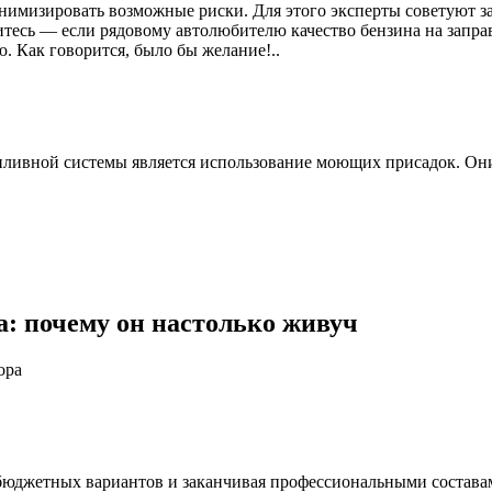
мизировать возможные риски. Для этого эксперты советуют зае
итесь — если рядовому автолюбителю качество бензина на запра
. Как говорится, было бы желание!..
пливной системы является использование моющих присадок. Они
а: почему он настолько живуч
ора
от бюджетных вариантов и заканчивая профессиональными соста