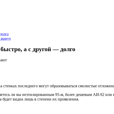
 долго
о живуч
быстро, а с другой — долго
вают
на стенках последнего могут образовываться смолистые отложен
вляетесь ли вы неэтилированным 95-м, более дешевым АИ-92 ил
а будет видна лишь в степени их проявления.