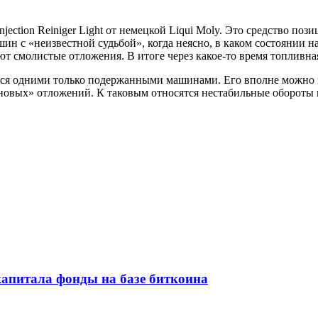
jection Reiniger Light от немецкой Liqui Moly. Это средство по
ин с «неизвестной судьбой», когда неясно, в каком состоянии 
 смолистые отложения. В итоге через какое-то время топливная
тся одними только подержанными машинами. Его вполне можно з
вых» отложений. К таковым относятся нестабильные обороты на
апитала фонды на базе биткоина