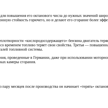
а для повышения его октанового числа до нужных значений ши
онную стойкость горючего, но и делают его сгорание более эф
плотворности «кислородосодержащего» бензина двигатель теряет
 со временем топливо теряет свои свойства. Третья — повышенн
талей топливной системы.
ания, проведенные в Германии, даже при использовании моторно
нках камеры сгорания.
з пару месяцев после производства он начинает «терять» октано