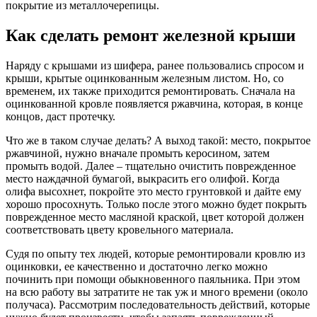
покрытие из металлочерепицы.
Как сделать ремонт железной крыши
Наряду с крышами из шифера, ранее пользовались спросом и
крыши, крытые оцинкованным железным листом. Но, со
временем, их также приходится ремонтировать. Сначала на
оцинкованной кровле появляется ржавчина, которая, в конце
концов, даст протечку.
Что же в таком случае делать? А выход такой: место, покрытое
ржавчиной, нужно вначале промыть керосином, затем
промыть водой. Далее – тщательно очистить поврежденное
место наждачной бумагой, выкрасить его олифой. Когда
олифа высохнет, покройте это место грунтовкой и дайте ему
хорошо просохнуть. Только после этого можно будет покрыть
поврежденное место масляной краской, цвет которой должен
соответствовать цвету кровельного материала.
Судя по опыту тех людей, которые ремонтировали кровлю из
оцинковки, ее качественно и достаточно легко можно
починить при помощи обыкновенного паяльника. При этом
на всю работу вы затратите не так уж и много времени (около
получаса). Рассмотрим последовательность действий, которые