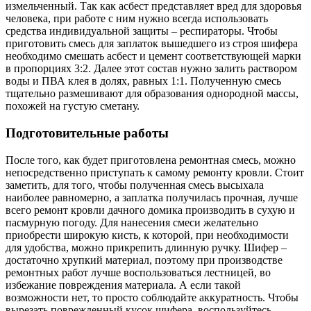
измельченный. Так как асбест представляет вред для здоровья
человека, при работе с ним нужно всегда использовать
средства индивидуальной защиты – респираторы. Чтобы
приготовить смесь для заплаток вышедшего из строя шифера
необходимо смешать асбест и цемент соответствующей марки
в пропорциях 3:2. Далее этот состав нужно залить раствором
воды и ПВА клея в долях, равных 1:1. Полученную смесь
тщательно размешивают для образования однородной массы,
похожей на густую сметану.
Подготовительные работы
После того, как будет приготовлена ремонтная смесь, можно
непосредственно приступать к самому ремонту кровли. Стоит
заметить, для того, чтобы полученная смесь высыхала
наиболее равномерно, а заплатка получилась прочная, лучше
всего ремонт кровли дачного домика производить в сухую и
пасмурную погоду. Для нанесения смеси желательно
приобрести широкую кисть, к которой, при необходимости
для удобства, можно прикрепить длинную ручку. Шифер –
достаточно хрупкий материал, поэтому при производстве
ремонтных работ лучше воспользоваться лестницей, во
избежание повреждения материала. А если такой
возможности нет, то просто соблюдайте аккуратность. Чтобы
вырезать поврежденный кусок шифера, воспользуйтесь