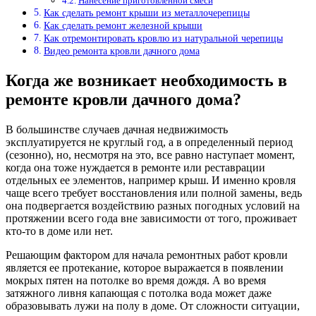
Нанесение приготовленной смеси
Как сделать ремонт крыши из металлочерепицы
Как сделать ремонт железной крыши
Как отремонтировать кровлю из натуральной черепицы
Видео ремонта кровли дачного дома
Когда же возникает необходимость в
ремонте кровли дачного дома?
В большинстве случаев дачная недвижимость
эксплуатируется не круглый год, а в определенный период
(сезонно), но, несмотря на это, все равно наступает момент,
когда она тоже нуждается в ремонте или реставрации
отдельных ее элементов, например крыш. И именно кровля
чаще всего требует восстановления или полной замены, ведь
она подвергается воздействию разных погодных условий на
протяжении всего года вне зависимости от того, проживает
кто-то в доме или нет.
Решающим фактором для начала ремонтных работ кровли
является ее протекание, которое выражается в появлении
мокрых пятен на потолке во время дождя. А во время
затяжного ливня капающая с потолка вода может даже
образовывать лужи на полу в доме. От сложности ситуации,