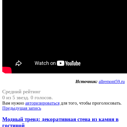
Источник:
allremont59.ru
Средний рейтинг
0 из 5 звезд. 0 голосов.
Вам нужно
авторизироваться
для того, чтобы проголосовать.
Навигация
Предыдущая запись
по
Модный тренд: декоративная стена из камня в
записям
гостиной