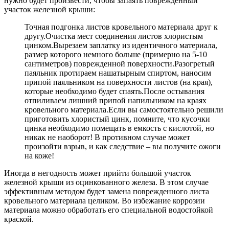
нужно будет произвести, чтобы запаять поврежденный
участок железной крыши:
Точная подгонка листов кровельного материала друг к
другу.Очистка мест соединения листов хлористым
цинком.Вырезаем заплатку из идентичного материала,
размер которого немного больше (примерно на 5-10
сантиметров) поврежденной поверхности.Разогретый
паяльник протираем нашатырным спиртом, наносим
припой паяльником на поверхности листов (на края),
которые необходимо будет спаять.После остывания
отпиливаем лишний припой напильником на краях
кровельного материала.Если вы самостоятельно решили
приготовить хлористый цинк, помните, что кусочки
цинка необходимо помещать в емкость с кислотой, но
никак не наоборот! В противном случае может
произойти взрыв, и как следствие – вы получите ожоги
на коже!
Иногда в негодность может прийти большой участок
железной крыши из оцинкованного железа. В этом случае
эффективным методом будет замена поврежденного листа
кровельного материала целиком. Во избежание коррозии
материала можно обработать его специальной водостойкой
краской.