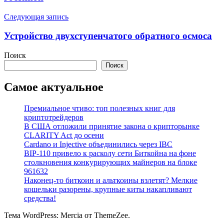
Следующая запись
Устройство двухступенчатого обратного осмоса
Поиск
Поиск
Самое актуальное
Премиальное чтиво: топ полезных книг для
криптотрейдеров
В США отложили принятие закона о крипторынке
CLARITY Act до осени
Cardano и Injective объединились через IBC
BIP-110 привело к расколу сети Биткойна на фоне
столкновения конкурирующих майнеров на блоке
961632
Наконец-то биткоин и альткоины взлетят? Мелкие
кошельки разорены, крупные киты накапливают
средства!
Тема WordPress: Mercia от ThemeZee.