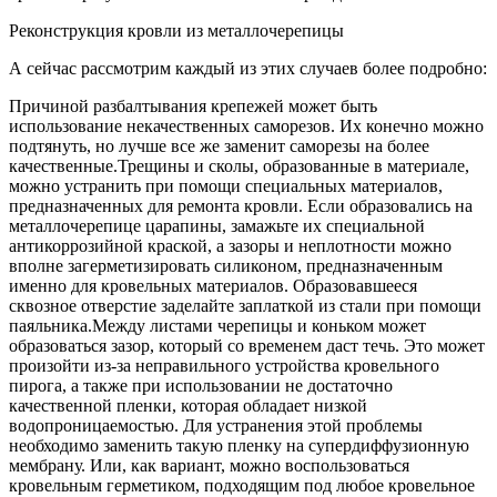
Реконструкция кровли из металлочерепицы
А сейчас рассмотрим каждый из этих случаев более подробно:
Причиной разбалтывания крепежей может быть
использование некачественных саморезов. Их конечно можно
подтянуть, но лучше все же заменит саморезы на более
качественные.Трещины и сколы, образованные в материале,
можно устранить при помощи специальных материалов,
предназначенных для ремонта кровли. Если образовались на
металлочерепице царапины, замажьте их специальной
антикоррозийной краской, а зазоры и неплотности можно
вполне загерметизировать силиконом, предназначенным
именно для кровельных материалов. Образовавшееся
сквозное отверстие заделайте заплаткой из стали при помощи
паяльника.Между листами черепицы и коньком может
образоваться зазор, который со временем даст течь. Это может
произойти из-за неправильного устройства кровельного
пирога, а также при использовании не достаточно
качественной пленки, которая обладает низкой
водопроницаемостью. Для устранения этой проблемы
необходимо заменить такую пленку на супердиффузионную
мембрану. Или, как вариант, можно воспользоваться
кровельным герметиком, подходящим под любое кровельное