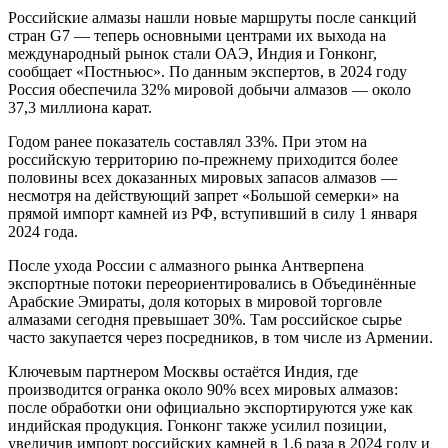
Российские алмазы нашли новые маршруты после санкций
стран G7 — теперь основными центрами их выхода на
международный рынок стали ОАЭ, Индия и Гонконг,
сообщает «Постньюс». По данным экспертов, в 2024 году
Россия обеспечила 32% мировой добычи алмазов — около
37,3 миллиона карат.
Годом ранее показатель составлял 33%. При этом на
российскую территорию по-прежнему приходится более
половины всех доказанных мировых запасов алмазов —
несмотря на действующий запрет «Большой семерки» на
прямой импорт камней из РФ, вступивший в силу 1 января
2024 года.
После ухода России с алмазного рынка Антверпена
экспортные потоки переориентировались в Объединённые
Арабские Эмираты, доля которых в мировой торговле
алмазами сегодня превышает 30%. Там российское сырье
часто закупается через посредников, в том числе из Армении.
Ключевым партнером Москвы остаётся Индия, где
производится огранка около 90% всех мировых алмазов:
после обработки они официально экспортируются уже как
индийская продукция. Гонконг также усилил позиции,
увеличив импорт российских камней в 1,6 раза в 2024 году и