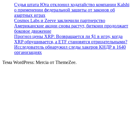
Судья штата Юта отклонил ходатайство компании Kalshi
о применении федеральной защиты от законов об
азартных играх
Cosmos Labs и Zeeve заключили партнерство
Американские акции снова растут, биткоин продолжает
боковое движение
Прогноз цены XRP: Возвращается ли $1 в игру, когда
XRP обрушивается, а ETF становятся отрицательными?
Исследователь обнаружил следы хакеров КНДР в 1640
организациях
Тема WordPress: Mercia от ThemeZee.