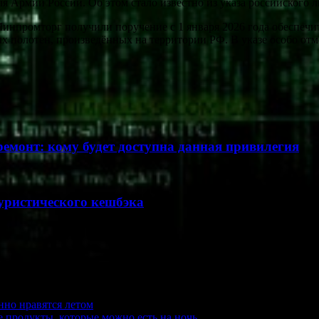
я Армии России. Об этом стало известно из указа российского 
инпромторг получили поручение с 1 января 2026 года обеспечи
ых полотен, произведённых на территории РФ. В указе особо от
ремонт: кому будет доступна данная привилегия
уристического кешбэка
нно нравятся летом
ые продукты, которые можно есть на ночь