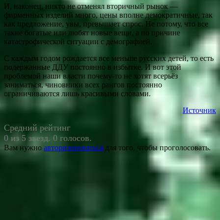
И, наконец, никто не отменял вторичный рынок —
фирменных изделий много, цены вполне демократичные, так
как предложение, увы, превышает спрос. Не потому, что все
такие богатые или любят новые вещи, а по причине
катастрофической ситуации с демографией.
С каждым годом рождается все меньше русских детей, то есть
подержанные ДДУ постоянно в избытке. И вот этой
проблемой наши власти почему-то не хотят всерьёз
заниматься, чиновники всех рангов постоянно
ограничиваются лишь красивыми словами.
Источник
Средний рейтинг
0 из 5 звезд. 0 голосов.
Вам нужно
авторизироваться
для того, чтобы проголосовать.