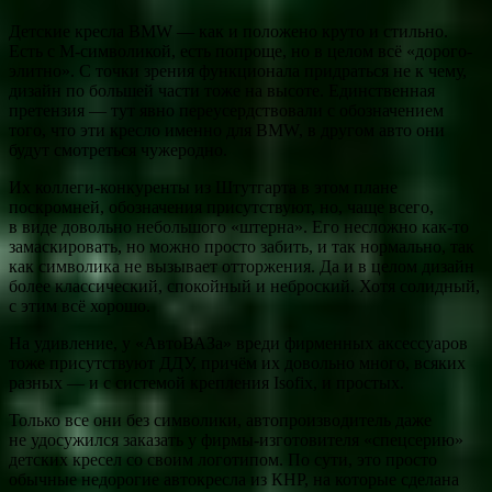
Детские кресла BMW — как и положено круто и стильно.
Есть с М-символикой, есть попроще, но в целом всё «дорого-
элитно». С точки зрения функционала придраться не к чему,
дизайн по большей части тоже на высоте. Единственная
претензия — тут явно переусердствовали с обозначением
того, что эти кресло именно для BMW, в другом авто они
будут смотреться чужеродно.
Их коллеги-конкуренты из Штутгарта в этом плане
поскромней, обозначения присутствуют, но, чаще всего,
в виде довольно небольшого «штерна». Его несложно как-то
замаскировать, но можно просто забить, и так нормально, так
как символика не вызывает отторжения. Да и в целом дизайн
более классический, спокойный и неброский. Хотя солидный,
с этим всё хорошо.
На удивление, у «АвтоВАЗа» вреди фирменных аксессуаров
тоже присутствуют ДДУ, причём их довольно много, всяких
разных — и с системой крепления Isofix, и простых.
Только все они без символики, автопроизводитель даже
не удосужился заказать у фирмы-изготовителя «спецсерию»
детских кресел со своим логотипом. По сути, это просто
обычные недорогие автокресла из КНР, на которые сделана