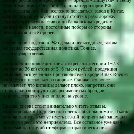
Де-юре российские кресла есть — бренды «Мишутка» и Teddy
Bear. Компания из Челябинска, но на территории РФ
производства нет. Как несложно догадаться, завод в Китае,
если делать их у нас, они станут стоить в разы дороже.
Потому, что высокие ставки по банковским кредитам,
непомерные налоги, постоянные поборы со стороны
чиновников и всё прочее.
Любое производство в РФ сделали невыгодным, такова
негласная государственная политика. Точнее,
антигосударственая.
Полноценное новое детское автокресло категории 1−2-3
(от 0 кг до 36 кг) стоит от 5−6 тысяч рублей, продукция
наиболее раскрученных производителей вроде Britax Roemer
обойдётся в несколько раз дороже. Однако это вовсе
не означает, что китайцы делают плохо, напротив, они
старательно копируют товары именитых брендов
и получается это у них вполне на уровне.
Правда, сперва стоит внимательно читать отзывы,
на материалах в Поднебесной очень любят экономить. Ткань
или наполнитель могут иметь резкий неприятный запах, для
детского кресла это неприемлемо. Всё остальное уже давно
придумано, отличий от «фирмы» практически нет.