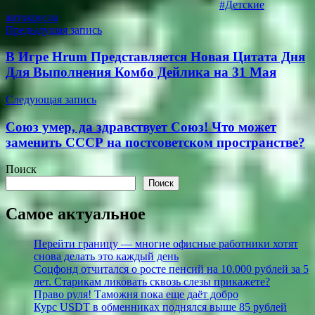
#Детские
автокресла
Навигация
Предыдущая запись
по
В Игре Hrum Представляется Новая Цитата Дня
записям
Для Выполнения Комбо Дейлика на 31 Мая
Следующая запись
Союз умер, да здравствует Союз! Что может
заменить СССР на постсоветском пространстве?
Поиск
Поиск
Самое актуальное
Перейти границу — многие офисные работники хотят
снова делать это каждый день
Соцфонд отчитался о росте пенсий на 10.000 рублей за 5
лет. Старикам ликовать сквозь слезы прикажете?
Право руля! Таможня пока еще даёт добро
Курс USDT в обменниках поднялся выше 85 рублей