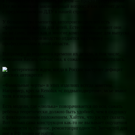
в приоритете и экономить на этом — просто преступление.
Тут же возникает закономерный вопрос: а как обстоят дела
с предложением по ДДУ в нашей стране?
У большинства именитых автопроизводителей есть
«фирменные» кресла для детей. Естественно, делают они
их не сами, равно как и многие комплектующие для выпуска
своих машин, производство отдаётся на сторону —
профессионалам в этой области.
Например, до недавнего времени их делала, в том числе,
компания Recaro, сейчас она, к сожалению, обанкротилась.
«Фамильные черты» в этих изделиях всегда заметны.
Например, кресла Renolux «с подвыподвертом», мсье знают
толк в извращениях.
Есть модели, где «люлька» поворачивается по оси, сажать
ребёнка теоретически должно быть удобней, чем в сидушку
с фиксированным положением. Хайтек, что уж тут сказать.
Вот только сама конструкция как-то не вызывает ощущения
надёжности и, главное, ремонтопригодности. Запчастей для
неё в РФ точно не найти.