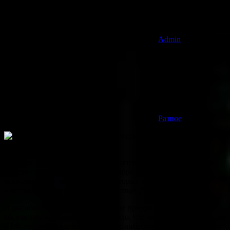
Admin
Разное
Правила пользования детскими автокреслами существенно
ужесточат, точнее, вне закона вскоре будут объявлены
всевозможные «заменители», которые только имитируют
«детские удерживающие устройства» (ДУУ).
В данном случае к чиновникам не придраться, всё делается
абсолютно правильно. Другое дело, что означенная продукция
в РФ не производится — и каких-либо планов это исправить