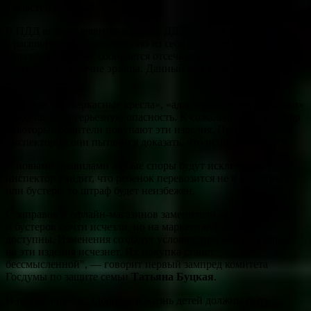
у властей нет.
В ПДД вскоре появится понятие ДДУ, причём
с расшифровкой того, что оно из себя представляет. Таким
образом Минтранс собирается отсечь всевозможные
имитаторы и прочие эрзацы. Данный шаг можно только
приветствовать.
«Все эти «бескаркасные кресла», «адаптеры», «треугольники»
представляют серьезную опасность. К сожалению, до сих пор
некоторые родители покупают эти изделия. При остановке
инспектором они пытаются доказать, что используют ДУУ.
С новыми правилами любые споры будут исключены: если
инспектор увидит, что ребенок перевозится не в автокресле
или бустере, то штраф будет неизбежен.
С заправок и офлайн-магазинов заменители автокресел
и бустеров почти исчезли, но на маркетплейсах они еще
доступны. Изменения создадут условия, при которых спрос
на эти изделия исчезнет. Их покупка станет
бессмысленной", — говорит первый зампред комитета
Госдумы по защите семьи
Татьяна Буцкая
.
И не поспоришь. Здоровье и жизнь детей должны быть