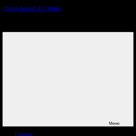
ГЛОБАЛЬНЫЙ ВЕСТНИК
УЗНАВАЙТЕ О ПРОИСХОДЯЩЕМ НА ГОРИЗОНТЕ
НОВОСТЕЙ И СОБЫТИЙ
Меню
Главная