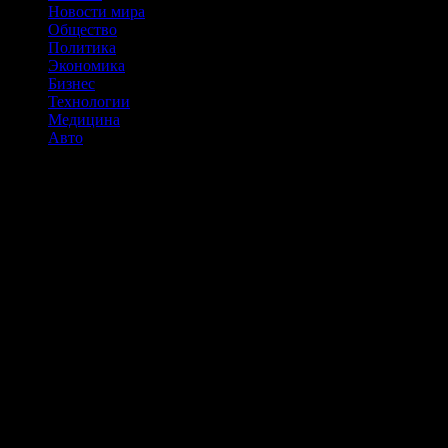
Новости мира
Общество
Политика
Экономика
Бизнес
Технологии
Медицина
Авто
С нетерпением ждем, когда в России наступит дефицит
детских автокресел