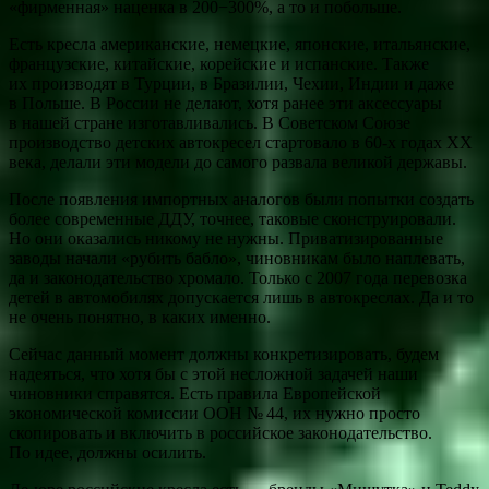
«фирменная» наценка в 200−300%, а то и побольше.
Есть кресла американские, немецкие, японские, итальянские,
французские, китайские, корейские и испанские. Также
их производят в Турции, в Бразилии, Чехии, Индии и даже
в Польше. В России не делают, хотя ранее эти аксессуары
в нашей стране изготавливались. В Советском Союзе
производство детских автокресел стартовало в 60-х годах ХХ
века, делали эти модели до самого развала великой державы.
После появления импортных аналогов были попытки создать
более современные ДДУ, точнее, таковые сконструировали.
Но они оказались никому не нужны. Приватизированные
заводы начали «рубить бабло», чиновникам было наплевать,
да и законодательство хромало. Только с 2007 года перевозка
детей в автомобилях допускается лишь в автокреслах. Да и то
не очень понятно, в каких именно.
Сейчас данный момент должны конкретизировать, будем
надеяться, что хотя бы с этой несложной задачей наши
чиновники справятся. Есть правила Европейской
экономической комиссии ООН № 44, их нужно просто
скопировать и включить в российское законодательство.
По идее, должны осилить.