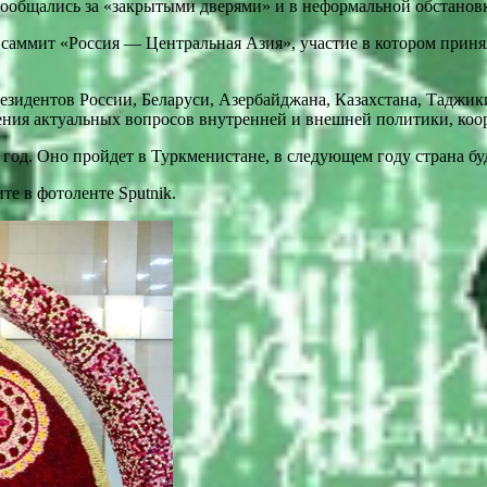
пообщались за «закрытыми дверями» и в неформальной обстановк
саммит «Россия — Центральная Азия», участие в котором принял
зидентов России, Беларуси, Азербайджана, Казахстана, Таджики
ения актуальных вопросов внутренней и внешней политики, коо
год. Оно пройдет в Туркменистане, в следующем году страна бу
те в фотоленте Sputnik.