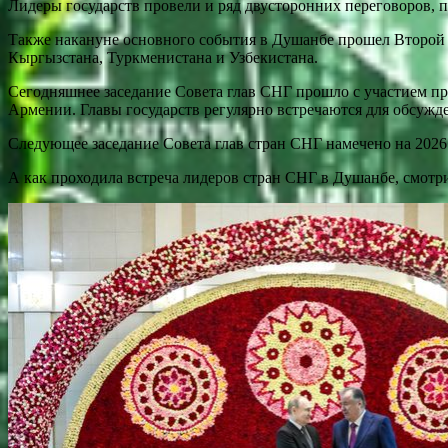
Лидеры государств провели и ряд двусторонних переговоров, 
Также накануне основного события в Душанбе прошел Второй 
Кыргызстана, Туркменистана и Узбекистана.
Сегодняшнее заседание Совета глав СНГ прошло с участием пре
Армении. Главы государств регулярно встречаются для обсужд
Следующее заседание Совета глав стран СНГ намечено на 2026 
А как проходила встреча лидеров стран СНГ в Душанбе, смотри