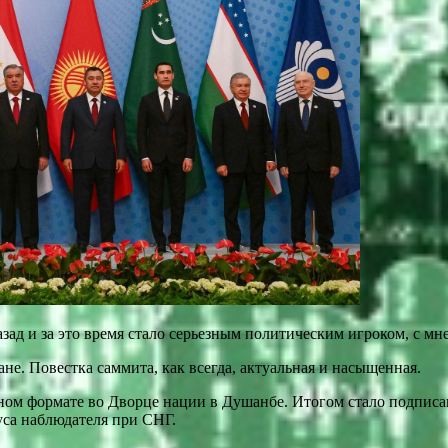
зад и за это время стало серьезным политическим игроком, с мн
не. Повестка саммита, как всегда, актуальная и насыщенная.
нном формате во Дворце нации в Душанбе. Итогом стало подпис
уса наблюдателя при СНГ.