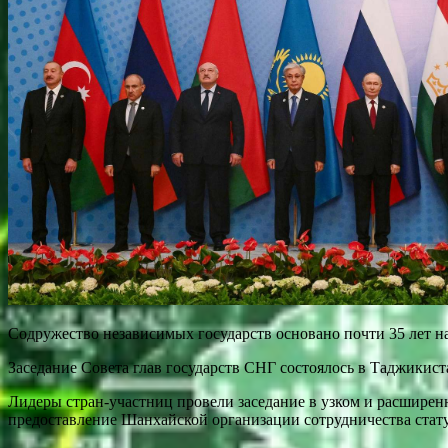
Содружество независимых государств основано почти 35 лет на
Заседание Совета глав государств СНГ состоялось в Таджикиста
Лидеры стран-участниц провели заседание в узком и расшире
предоставление Шанхайской организации сотрудничества стат