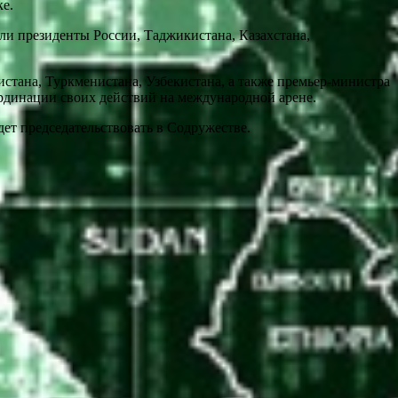
е.
и президенты России, Таджикистана, Казахстана,
стана, Туркменистана, Узбекистана, а также премьер-министра
рдинации своих действий на международной арене.
дет председательствовать в Содружестве.