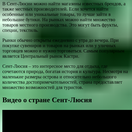
В Сент-Люсии можно найти магазины известных брендов, а
также местных производителей. Если хочется найти
особенные или уникальные товары, то лучше зайти в
небольшие бутики. На рынках можно найти множество
товаров местного производства. Это могут быть фрукты,
специи, текстиль.
Рынки обычно открыты ежедневно с утра до вечера. При
покупке сувениров и товаров на рынках или у уличных
торговцев можно и нужно торговаться. Самым популярным
является Центральный рынок Кастри.
Сент-Люсия – это интересное место для отдыха, где
сочетаются природа, богатая история и культура. Несмотря на
маленькие размеры острова и относительно небольшого
количества достопримечательностей, страна предоставляет
множество возможностей для туристов.
Видео о стране Сент-Люсия