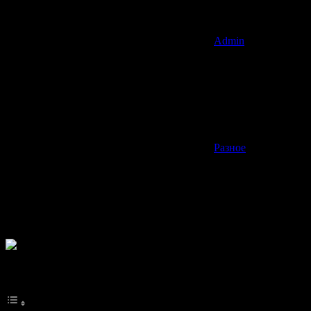
Admin
Разное
Сент-Люсия (Saint Lucia) – это небольшое островное
государство, расположенное в восточной части Карибского
моря. Это относительно молодая независимая страна с
богатой историей и культурой, которая привлекает внимание
туристов со всего мира.
Оглавление