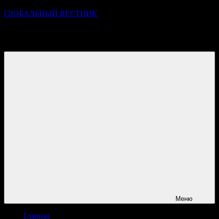
ГЛОБАЛЬНЫЙ ВЕСТНИК
УЗНАВАЙТЕ О ПРОИСХОДЯЩЕМ НА ГОРИЗОНТЕ
НОВОСТЕЙ И СОБЫТИЙ
Меню
Главная