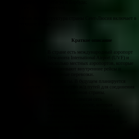
на севере — с Антигуа и Барбуда;
на юге — с Венесуэлой.
Транспортная инфраструктура страны Сент-Люсия включает в
себя следующие виды:
Вид транспорта
Краткое описание
В стране есть международный аэропорт
Hewanorra International Airport (UVF) и
Аэропорты
несколько местных аэропортов, которые
обслуживают внутренние рейсы и
чартерные перевозки.
Не развиты. В будущем планируется
Железные дороги
строительство ж/д путей для соединения
городов и районов страны.
Существует развитая сеть
автомобильных дорог, которая
охватывает все крупные города и
районы Сент-Люсии. Общая
Автомобильные
протяжённость автомобильных дорог
дороги
составляет около 800 км. Дороги
находятся в хорошем состоянии и
позволяют быстро перемещаться по