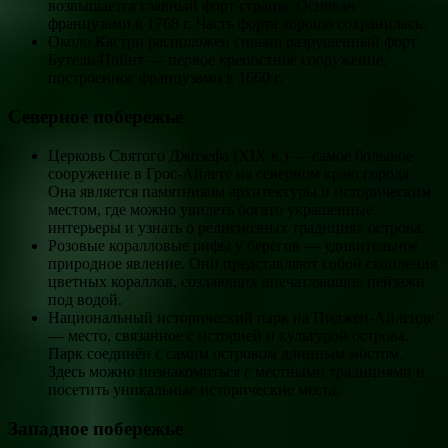
возвышается главный форт страны. Основан
французами в 1768 г. Часть форта хорошо сохранилась.
Около Кастри расположен сильно разрушенный форт
Бутель-Пойнт — первое крепостное сооружение,
построенное французами в 1660 г.
Северное побережье
Церковь Святого Джозефа (XIX в.) — самое большое
сооружение в Грос-Айлете на северном краю города.
Она является памятником архитектуры и историческим
местом, где можно увидеть богато украшенные
интерьеры и узнать о религиозных традициях острова.
Розовые коралловые рифы у берегов — удивительное
природное явление. Они представляют собой скопления
цветных кораллов, создающих впечатляющие пейзажи
под водой.
Национальный исторический парк на Пиджен-Айленде
— место, связанное с историей и культурой острова.
Парк соединён с самим островом длинным мостом.
Здесь можно познакомиться с местными традициями и
посетить уникальные исторические места.
Западное побережье