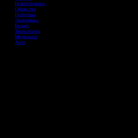
Новости мира
Общество
Политика
Экономика
Бизнес
Технологии
Медицина
Авто
Сент-Люсия страна. Где на карте, достопримечательности