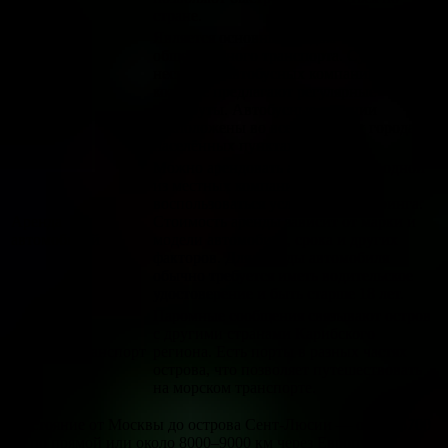
стране.
Является основным видом
общественного транспорта. Существует
несколько автобусных компаний,
Автобусное
которые предлагают регулярные
сообщение
маршруты. Автобусные станции
расположены во всех крупных городах и
населённых пунктах.
Можно арендовать автомобиль в одной
из местных компаний или
воспользоваться услугами каршеринга.
Аренда
Стоимость аренды зависит от марки и
автомобилей
модели автомобиля, срока и других
факторов. Для аренды автомобиля
обычно требуется иметь водительское
удостоверение и быть старше 18 лет.
Паромные сообщения связывают остров
с другими странами Карибского
Морской транспорт
региона. Есть порты в разных частях
острова, что позволяет путешествовать
на морском транспорте.
Расстояние от Москвы до острова Сент-Люсии — около 3700
км по прямой или около 8000–9000 км через Европу и