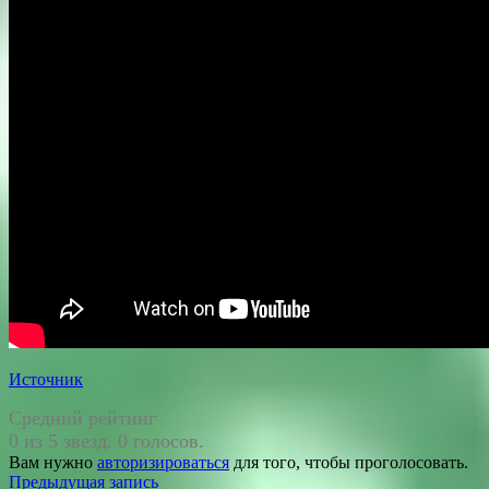
Источник
Средний рейтинг
0 из 5 звезд. 0 голосов.
Вам нужно
авторизироваться
для того, чтобы проголосовать.
Навигация
Предыдущая запись