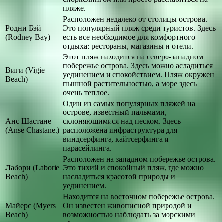
пляже.
Расположен недалеко от столицы острова.
Родни Бэй
Это популярный пляж среди туристов. Здесь
(Rodney Bay)
есть все необходимое для комфортного
отдыха: рестораны, магазины и отели.
Этот пляж находится на северо-западном
побережье острова. Здесь можно асладиться
Виги (Vigie
уединением и спокойствием. Пляж окружен
Beach)
пышной растительностью, а море здесь
очень теплое.
Один из самых популярных пляжей на
острове, известный пальмами,
Анс Шастане
склоняющимися над песком. Здесь
(Anse Chastanet)
расположена инфраструктура для
виндсерфинга, кайтсерфинга и
парасейлинга.
Расположен на западном побережье острова.
Лабори (Laborie
Это тихий и спокойный пляж, где можно
Beach)
насладиться красотой природы и
уединением.
Находится на восточном побережье острова.
Майерс (Myers
Он известен живописной природой и
Beach)
возможностью наблюдать за морскими