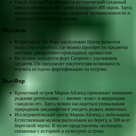
Около Анс-ла-Рей находится исторический сахарный
завод и плантация Ла-Сикве площадью 400 акров. Здесь
можно узнать об истории сахарной промышленности и
процессе производства сахара.
Шуазель
В пригороде Ла-Фарг расположен Центр развития
искусства и ремёсел, где можно приобрести предметы
местных декоративно-прикладных промыслов.
На холмах находится форт Ситреон с уцелевшим
орудием. Он предлагает посетителям возможность
изучить историю фортификации на острове.
Вье-Фор
Крохотный остров Мария-Айленд привлекает внимание
редкими рептилиями — змеями «куве» и ящерицами
«зандоли-те». Здесь можно насладиться уникальным
природным ландшафтом и увидеть редких животных.
Исследовательский центр Мария-Айленд с небольшим
Естественным музеем расположен на берегу, в 500 м от
береговой черты. В музее представлены экспонаты,
связанные с историей и культурой острова.