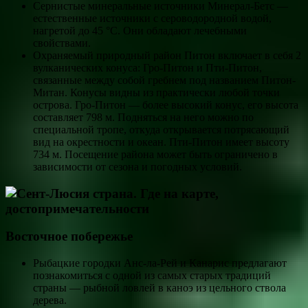
Сернистые минеральные источники Минерал-Бетс —
естественные источники с сероводородной водой,
нагретой до 45 °С. Они обладают лечебными
свойствами.
Охраняемый природный район Питон включает в себя 2
вулканических конуса: Гро-Питон и Пти-Питон,
связанные между собой гребнем под названием Питон-
Митан. Конусы видны из практически любой точки
острова. Гро-Питон — более высокий конус, его высота
составляет 798 м. Подняться на него можно по
специальной тропе, откуда открывается потрясающий
вид на окрестности и океан. Пти-Питон имеет высоту
734 м. Посещение района может быть ограничено в
зависимости от сезона и погодных условий.
Восточное побережье
Рыбацкие городки Анс-ла-Рей и Канарис предлагают
познакомиться с одной из самых старых традиций
страны — рыбной ловлей в каноэ из цельного ствола
дерева.