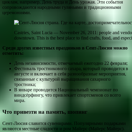
циклам, например, День труда и День урожая. Эти события
сопровождаются народными гуляньями и традиционными
церемониями.
Castries, Saint Lucia — November 26, 2011: people and vendors 
downtown. This is the best place to find crafts, food, and especi
Среди других известных праздников в Сент-Люсии можно
отметить:
День независимости, отмечаемый ежегодно 22 февраля;
Фестиваль тростникового сахара, который проводится в
августе и включает в себя разнообразные мероприятия,
связанные с культурой выращивания сахарного
тростника;
В январе проводится Национальный чемпионат по
виндсёрфингу, что привлекает спортсменов со всего
мира.
Что привезти на память, шопинг
Сент-Люсия славится сувенирами. Популярными подарками
являются местные сладости и ром Майерс (Майерс Майерс).