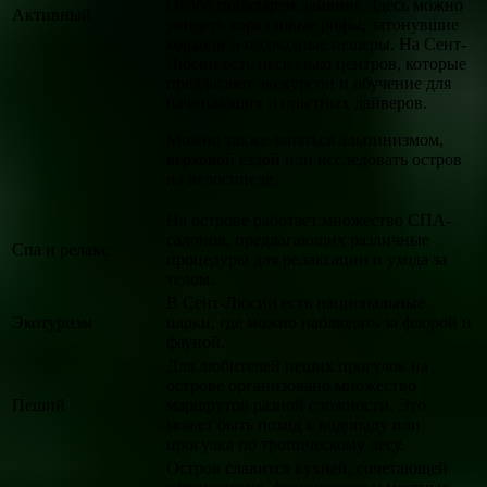
Особо популярен дайвинг. Здесь можно
Активный
увидеть коралловые рифы, затонувшие
корабли и подводные пещеры. На Сент-
Люсии есть несколько центров, которые
предлагают экскурсии и обучение для
начинающих и опытных дайверов.
Можно также заняться альпинизмом,
верховой ездой или исследовать остров
на велосипеде.
На острове работает множество СПА-
салонов, предлагающих различные
Спа и релакс
процедуры для релаксации и ухода за
телом.
В Сент-Люсии есть национальные
Экотуризм
парки, где можно наблюдать за флорой и
фауной.
Для любителей пеших прогулок на
острове организовано множество
Пеший
маршрутов разной сложности. Это
может быть поход к водопаду или
прогулка по тропическому лесу.
Остров славится кухней, сочетающей