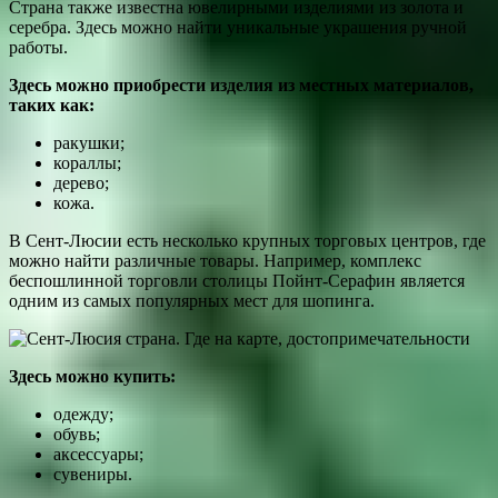
Страна также известна ювелирными изделиями из золота и
серебра. Здесь можно найти уникальные украшения ручной
работы.
Здесь можно приобрести изделия из местных материалов,
таких как:
ракушки;
кораллы;
дерево;
кожа.
В Сент-Люсии есть несколько крупных торговых центров, где
можно найти различные товары. Например, комплекс
беспошлинной торговли столицы Пойнт-Серафин является
одним из самых популярных мест для шопинга.
Здесь можно купить:
одежду;
обувь;
аксессуары;
сувениры.