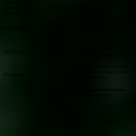
Популярное
направление
Характеристика и особенности
туризма
Сент-Люсия имеет богатую историю и
культуру. Можно посетить исторические
Культурный
места, музеи и храмы, чтобы узнать
больше о стране.
Можно отправиться в разнообразные
экскурсии по острову, включая поездки к
Экскурсии и туры
водопадам, природным паркам и другим
достопримечательностям.
Сент-Лусия славится пляжами с белым
песком и бирюзовой водой. Здесь можно
Пляжный
найти пляжи от семейных до
уединенных.
Остров предлагает различные виды
активного отдыха, такие как:
дайвинг;
сноркелинг;
виндсерфинг;
кайтсерфинг и другие водные
виды спорта.