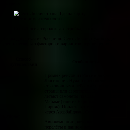
Америку.
Сент-Люсия, городская застройка, фото.
Чтобы добраться из России до Сент-Люсии, нужно будет
учесть несколько факторов и вариантов перемещения.
Способ
Особенности
путешествия
Прямых рейсов из России на Сент-
Люсию нет. Нужно воспользоваться
стыковочными рейсами через другие
страны или аэропорты. До Сент-Люсии
летают самолеты из США (Нью-Йорк,
Майами) или из Европы (Лондон,
Париж). Попасть в эти города можно
через Азербайджан, Сербию, ОАЭ.
Самолёт
Авиакомпании, которые предлагают
перелёты в данном направлении: