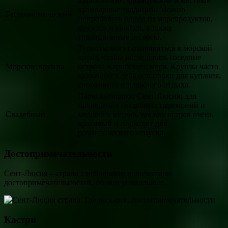
африканские, французские и местные
кулинарные традиции. Можно
Гастрономический
попробовать блюда из морепродуктов,
фруктов и овощей, а также
традиционные десерты.
Туристы могут отправиться в морской
круиз, чтобы исследовать соседние
Морские круизы
острова Карибского моря. Круизы часто
включают в себя остановки для купания,
снорклинга и пляжного отдыха.
Пары выбирают Сент-Люсию для
проведения свадебных церемоний и
Свадебный
медового месяца, так как остров очень
красивый и подходит для
романтического отпуска.
Достопримечательности
Сент-Люсия – страна с небольшим количеством
достопримечательностей, но они уникальные.
Кастри