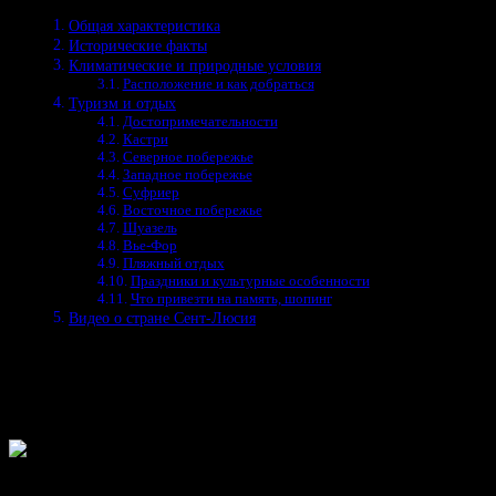
Общая характеристика
Исторические факты
Климатические и природные условия
Расположение и как добраться
Туризм и отдых
Достопримечательности
Кастри
Северное побережье
Западное побережье
Суфриер
Восточное побережье
Шуазель
Вье-Фор
Пляжный отдых
Праздники и культурные особенности
Что привезти на память, шопинг
Видео о стране Сент-Люсия
Общая характеристика
Площадь страны составляет 616 км².
Государственные символы: