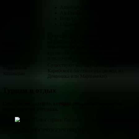
American Airlines;
Air France;
British Airways;
Lufthansa и так далее.
Не существует прямых морских рейсов
из России. Можно рассмотреть
Морское
возможность аренды яхты или
путешествие
круизного лайнера в карибском регионе
и включить Сент-Люсию в маршрут.
Существуют маршруты из стран
Паром или
Карибского бассейна (например, из
катамаран
Доминика или Мартиники).
Туризм и отдых
Сент-Люсия – страна, которая предлагает множество
видов туризма и отдыха.
DCIM100GOPROGOPR1652.JPG