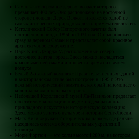
Саман – это огромное дерево, возраст которого
превышает 400 лет. Оно расположено на восточной
стороне площади Дерек Валкотт и является одной из
самых интересных природных достопримечательностей.
Католический Собор Непорочного зачатия был
построен в период с 1894 по 1931 год. Он расположен
сразу за деревом Саман и представляет собой красивое
архитектурное сооружение.
Парк Кинг-Джордж V, расположенный северо-
восточнее центра города. Здесь можно насладиться
красивыми пейзажами и провести время на свежем
воздухе.
Белый 2-этажный комплекс Правительственных зданий
в викторианском стиле был построен в 1895 г. Это
важный исторический памятник, который напоминает о
колониальном прошлом острова.
Небольшой Королевский музей Ла-Павильон предлагает
посетителям коллекцию предметов декоративно-
прикладного искусства и историческую коллекцию.
Здесь можно узнать о культуре и истории Сент-Люсии.
Маяк Виги окружен Историческим парком, где раньше
находилась система оборонительных укреплений
столицы.
Морн-Фортюн — это холм высотой 280 м, на котором