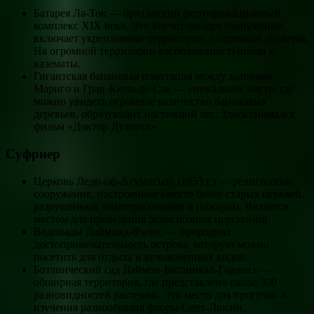
Батарея Ла-Ток — британский фортификационный
комплекс XIX века. Это впечатляющее сооружение
включает укреплённые территории, подземные бункеры.
На огромной территории расположены туннели и
казематы.
Гигантская банановая плантация между заливами
Мариго и Гран-Кюль-де-Сак — уникальное место, где
можно увидеть огромное количество банановых
деревьев, образующих настоящий лес. Здесь снимался
фильм «Доктор Дулиттл».
Суфриер
Церковь Леди-оф-Асумпсьон (1953 г.) — религиозное
сооружение, построенное вместо более старых церквей,
разрушенных землетрясениями и пожаром. Является
местом для проведения религиозных церемоний.
Водопады Даймонд-Фаллс — природная
достопримечательность острова, которую можно
посетить для отдыха и великолепных видов.
Ботанический сад Даймон-Ботаникал-Гарденз —
обширная территория, где представлено около 300
разновидностей растений. Это место для прогулок и
изучения разнообразия флоры Сент-Люсии.