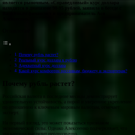
является рыночным. «Справедливый» курс доллара
находится в диапазоне 90-95 рублей, заявила в беседе с
Bankiros.ru финансист и предприниматель Ася
Алексеенко.
Оглавление
Почему рубль растет?
Реальный курс доллара к рублю
Адекватный курс доллара
Какой курс комфортен россиянам, бюджету и экспортерам?
Почему рубль растет?
Российская валюта в последние месяцы демонстрирует
удивительную устойчивость, а порой и уверенное укрепление
по отношению к ключевым мировым валютам, отмечает
эксперт.
На первый взгляд, это может показаться признаком
экономической силы. Однако Алексеенко подчеркивает, что
эта картина выглядит неоднозначно.