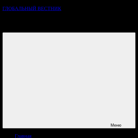
ГЛОБАЛЬНЫЙ ВЕСТНИК
УЗНАВАЙТЕ О ПРОИСХОДЯЩЕМ НА ГОРИЗОНТЕ
НОВОСТЕЙ И СОБЫТИЙ
Меню
Главная