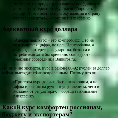
стоимость их продукции в юанях/евро/долларах
растет – они теряют стимул масштабировать
экспорт. И это бьет по притоку валюты в страну
уже через квартал», – поясняет Алексеенко.
Адекватный курс доллара
«Адекватный курс – это компромисс. Это не
политическая цифра, не цель Центробанка, а
точка, где интересы государства, бизнеса и
потребителя хотя бы временно совпадают», –
объясняет собеседница Bankiros.ru.
По мнению эксперта, курс в районе 80-92 рублей за доллар
сейчас выглядит сбалансированным. Потому что он:
«При этом курс должен быть плавающим, а не
зафиксированным ручным управлением, чего и
ожидаем от регулятора», – обращает внимание
Алексеенко.
Какой курс комфортен россиянам,
бюджету и экспортерам?