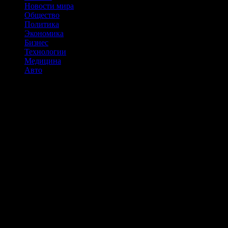
Новости мира
Общество
Политика
Экономика
Бизнес
Технологии
Медицина
Авто
«Справедливый» курс доллара – 85-95 рублей, заявила
финансист