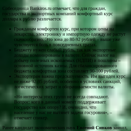
Собеседница Bankiros.ru отмечает, что для граждан,
государства и экспортных компаний комфортный курс
доллара к рублю различается.
Гражданам комфортен курс, при котором цены на
лекарства, электронику и импортную одежду не растут
скачкообразно. Это зона до 80-92 рублей – выше уже
чувствуется боль в повседневных тратах.
Бюджету нужен слабый рубль, так как экспортные
доходы номинированы в валюте. Сейчас налог на
добычу полезных ископаемых (НДПИ) и пошлины –
основной источник казны. Для сбалансированного
бюджета комфортная зона составляет 90-100 рублей.
Экспортерам важна предсказуемость. Им выгоден курс
не ниже 92-95 рублей, особенно в условиях санкций,
логистических затрат и оборачиваемости валюты.
«Но интересы этих групп не всегда совпадают.
Вопрос: кого в данный момент поддерживает
государство как опору? И, очевидно, что
население у нас не вытянет задачи госуровня», –
отмечает спикер.
Ранее кандидат экономических наук
Евгений Сивков
заявил,