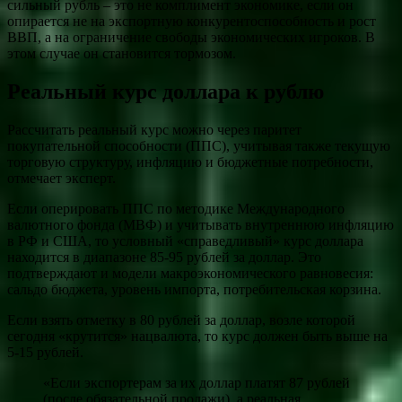
сильный рубль – это не комплимент экономике, если он
опирается не на экспортную конкурентоспособность и рост
ВВП, а на ограничение свободы экономических игроков. В
этом случае он становится тормозом.
Реальный курс доллара к рублю
Рассчитать реальный курс можно через паритет
покупательной способности (ППС), учитывая также текущую
торговую структуру, инфляцию и бюджетные потребности,
отмечает эксперт.
Если оперировать ППС по методике Международного
валютного фонда (МВФ) и учитывать внутреннюю инфляцию
в РФ и США, то условный «справедливый» курс доллара
находится в диапазоне 85-95 рублей за доллар. Это
подтверждают и модели макроэкономического равновесия:
сальдо бюджета, уровень импорта, потребительская корзина.
Если взять отметку в 80 рублей за доллар, возле которой
сегодня «крутится» нацвалюта, то курс должен быть выше на
5-15 рублей.
«Если экспортерам за их доллар платят 87 рублей
(после обязательной продажи), а реальная