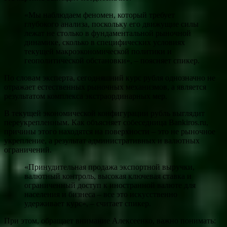
«Мы наблюдаем феномен, который требует
глубокого анализа, поскольку его движущие силы
лежат не столько в фундаментальной рыночной
динамике, сколько в специфических условиях
текущей макроэкономической политики и
геополитической обстановки», – поясняет спикер.
По словам эксперта, сегодняшний курс рубля однозначно не
отражает естественных рыночных механизмов, а является
результатом комплекса экстраординарных мер.
В текущей экономической конфигурации рубль выглядит
переукрепленным. Как объясняет собеседница Bankiros.ru,
причины этого находятся на поверхности – это не рыночное
укрепление, а результат административных и валютных
ограничений.
«Принудительная продажа экспортной выручки,
валютный контроль, высокая ключевая ставка и
ограниченный доступ к иностранной валюте для
населения и бизнеса – все это искусственно
удерживает курс», – считает спикер.
При этом, обращает внимание Алексеенко, важно понимать: