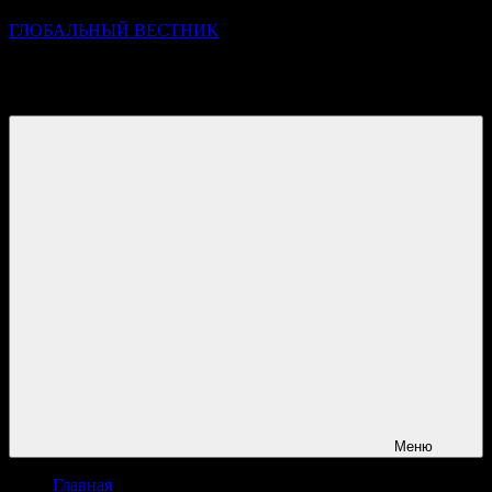
ГЛОБАЛЬНЫЙ ВЕСТНИК
УЗНАВАЙТЕ О ПРОИСХОДЯЩЕМ НА ГОРИЗОНТЕ
НОВОСТЕЙ И СОБЫТИЙ
Меню
Главная