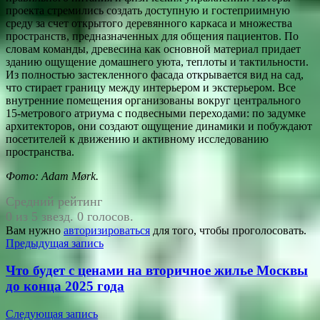
проекта стремились создать доступную и гостеприимную
среду за счет открытого деревянного каркаса и множества
пространств, предназначенных для общения пациентов. По
словам команды, древесина как основной материал придает
зданию ощущение домашнего уюта, теплоты и тактильности.
Из полностью застекленного фасада открывается вид на сад,
что стирает границу между интерьером и экстерьером. Все
внутренние помещения организованы вокруг центрального
15-метрового атриума с подвесными переходами: по задумке
архитекторов, они создают ощущение динамики и побуждают
посетителей к движению и активному исследованию
пространства.
Фото: Adam Mørk.
Средний рейтинг
0 из 5 звезд. 0 голосов.
Вам нужно
авторизироваться
для того, чтобы проголосовать.
Навигация
Предыдущая запись
по
Что будет с ценами на вторичное жилье Москвы
записям
до конца 2025 года
Следующая запись