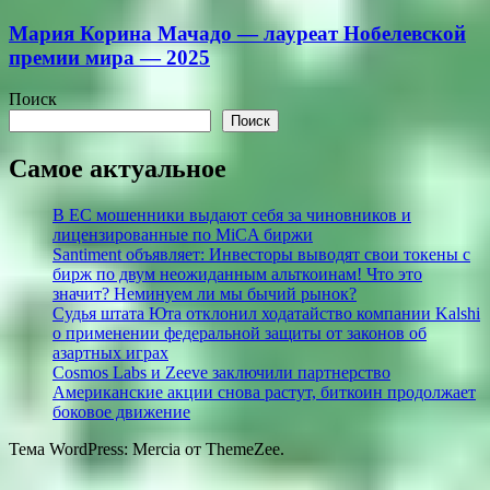
Мария Корина Мачадо — лауреат Нобелевской
премии мира — 2025
Поиск
Поиск
Самое актуальное
В ЕС мошенники выдают себя за чиновников и
лицензированные по MiCA биржи
Santiment объявляет: Инвесторы выводят свои токены с
бирж по двум неожиданным альткоинам! Что это
значит? Неминуем ли мы бычий рынок?
Судья штата Юта отклонил ходатайство компании Kalshi
о применении федеральной защиты от законов об
азартных играх
Cosmos Labs и Zeeve заключили партнерство
Американские акции снова растут, биткоин продолжает
боковое движение
Тема WordPress: Mercia от ThemeZee.