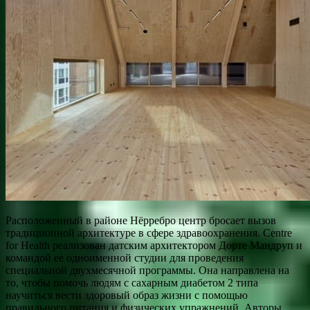
Расположенный в районе Нёрребро центр бросает вызов
традиционной архитектуре в сфере здравоохранения. Centre
for Health реализован датским архитектором Дорте Мандруп и
командой ее одноименной студии для проведения
специальной двухмесячной программы. Она направлена на
то, чтобы помочь людям с сахарным диабетом 2 типа
научиться вести здоровый образ жизни с помощью
правильного питания и физических упражнений. Авторы