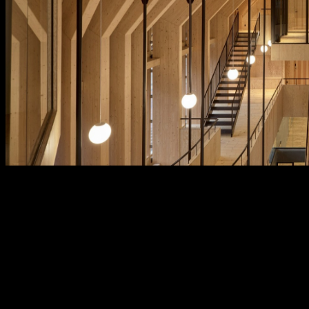
Студия Dorte Mandrup построила центр лечения диабета в
Копенгагене