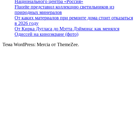
Национального центра «Россия»
Fluorite представил коллекцию светильников из
природных минералов
От каких материалов при ремонте дома стоит отказаться
в 2026 году
От Кирка Дугласа до Мэтта Дэймона: как менялся
Одиссей на киноэкране (фото)
Тема WordPress: Mercia от ThemeZee.