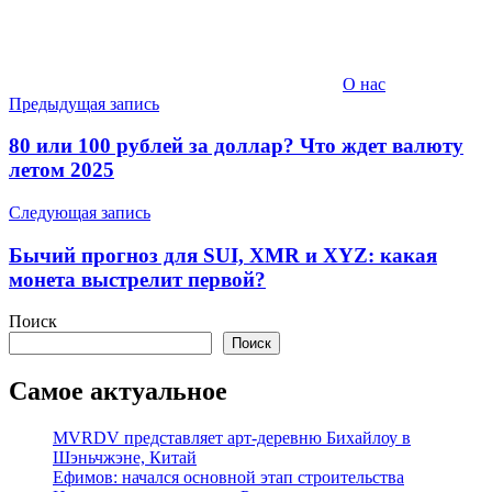
О нас
Навигация
Предыдущая запись
по
80 или 100 рублей за доллар? Что ждет валюту
записям
летом 2025
Следующая запись
Бычий прогноз для SUI, XMR и XYZ: какая
монета выстрелит первой?
Поиск
Поиск
Самое актуальное
MVRDV представляет арт-деревню Бихайлоу в
Шэньчжэне, Китай
Ефимов: начался основной этап строительства