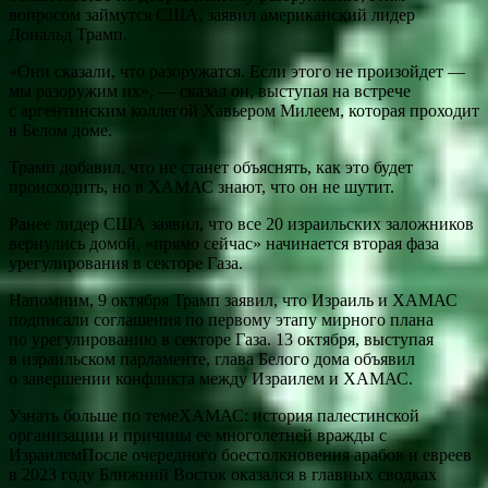
вопросом займутся США, заявил американский лидер
Дональд Трамп.
«Они сказали, что разоружатся. Если этого не произойдет —
мы разоружим их», — сказал он, выступая на встрече
с аргентинским коллегой Хавьером Милеем, которая проходит
в Белом доме.
Трамп добавил, что не станет объяснять, как это будет
происходить, но в ХАМАС знают, что он не шутит.
Ранее лидер США заявил, что все 20 израильских заложников
вернулись домой, «прямо сейчас» начинается вторая фаза
урегулирования в секторе Газа.
Напомним, 9 октября Трамп заявил, что Израиль и ХАМАС
подписали соглашения по первому этапу мирного плана
по урегулированию в секторе Газа. 13 октября, выступая
в израильском парламенте, глава Белого дома объявил
о завершении конфликта между Израилем и ХАМАС.
Узнать больше по темеХАМАС: история палестинской
организации и причины ее многолетней вражды с
ИзраилемПосле очередного боестолкновения арабов и евреев
в 2023 году Ближний Восток оказался в главных сводках