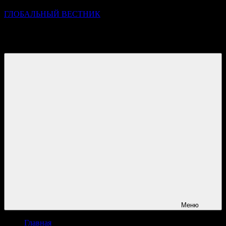
ГЛОБАЛЬНЫЙ ВЕСТНИК
УЗНАВАЙТЕ О ПРОИСХОДЯЩЕМ НА ГОРИЗОНТЕ
НОВОСТЕЙ И СОБЫТИЙ
Меню
Главная