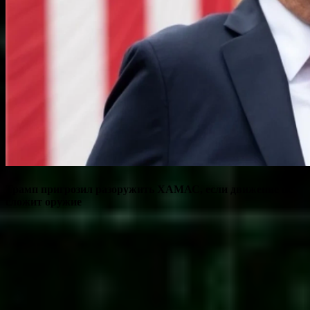
Трамп пригрозил разоружить ХАМАС, если движение не
сложит оружие