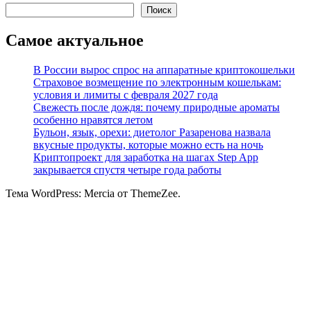
Поиск
Самое актуальное
В России вырос спрос на аппаратные криптокошельки
Страховое возмещение по электронным кошелькам:
условия и лимиты с февраля 2027 года
Свежесть после дождя: почему природные ароматы
особенно нравятся летом
Бульон, язык, орехи: диетолог Разаренова назвала
вкусные продукты, которые можно есть на ночь
Криптопроект для заработка на шагах Step App
закрывается спустя четыре года работы
Тема WordPress: Mercia от ThemeZee.