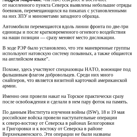
от населенного пункта Северск выявлены небольшие отряды
боевиков, перемещающихся на пикапах с установленными
на них ЗПУ и минометами западного образца.
Автомобили перемещаются вдоль линии фронта по две-три
единицы и после кратковременного огневого воздействия
на наши позиции — сразу меняют место дислокации.
В ходе РЭР было установлено, что эти маневренные группы
используют натовскую систему позывных, а также общаются
на английском языке".
Похоже, здесь участвуют спецназовцы НАТО, воюющие под
фальшивым флагом добровольцев. Среди них много
снайперов, что является визитной карточкой американской
армии.
Именно они провели накат на Торское практически сразу
после освобождения и сделали в нем пару фоток на память.
По данным Института изучения войны (ISW), 18 и 19 мая
российские войска провели наступательные операции
к северо-востоку от Северска в районах Белогоровки
и Григоровки и к востоку от Северска в районе
Верхнекаменского. Эти операции не были названы