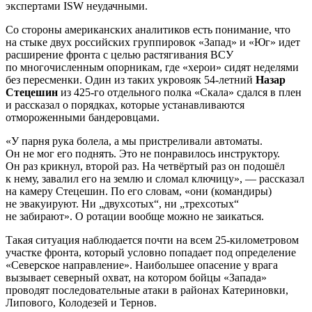
экспертами ISW неудачными.
Со стороны американских аналитиков есть понимание, что
на стыке двух российских группировок «Запад» и «Юг» идет
расширение фронта с целью растягивания ВСУ
по многочисленным опорникам, где «херои» сидят неделями
без пересменки. Один из таких укровояк 54-летний
Назар
Стецешин
из 425-го отдельного полка «Скала» сдался в плен
и рассказал о порядках, которые устанавливаются
отмороженными бандеровцами.
«У парня рука болела, а мы пристреливали автоматы.
Он не мог его поднять. Это не понравилось инструктору.
Он раз крикнул, второй раз. На четвёртый раз он подошёл
к нему, завалил его на землю и сломал ключицу», — рассказал
на камеру Стецешин. По его словам, «они (командиры)
не эвакуируют. Ни „двухсотых“, ни „трехсотых“
не забирают». О ротации вообще можно не заикаться.
Такая ситуация наблюдается почти на всем 25-километровом
участке фронта, который условно попадает под определение
«Северское направление». Наибольшее опасение у врага
вызывает северный охват, на котором бойцы «Запада»
проводят последовательные атаки в районах Катериновки,
Липового, Колодезей и Тернов.