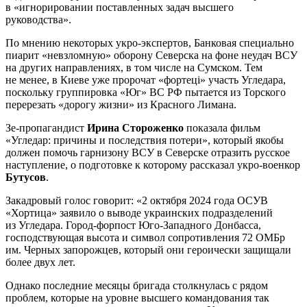
в «игнорировании поставленных задач высшего
руководства».
По мнению некоторых укро-экспертов, Банковая специально
пиарит «невзломную» оборону Северска на фоне неудач ВСУ
на других направлениях, в том числе на Сумском. Тем
не менее, в Киеве уже пророчат «фортецi» участь Угледара,
поскольку группировка «Юг» ВС РФ пытается из Торского
перерезать «дорогу жизни» из Красного Лимана.
Зе-пропагандист
Ирина Стороженко
показала фильм
«Угледар: причины и последствия потери», который якобы
должен помочь гарнизону ВСУ в Северске отразить русское
наступление, о подготовке к которому рассказал укро-военкор
Бутусов
.
Закадровый голос говорит: «2 октября 2024 года ОСУВ
«Хортица» заявило о выводе украинских подразделений
из Угледара. Город-форпост Юго-Западного Донбасса,
господствующая высота и символ сопротивления 72 ОМБр
им. Черных запорожцев, который они героически защищали
более двух лет.
Однако последние месяцы бригада столкнулась с рядом
проблем, которые на уровне высшего командования так