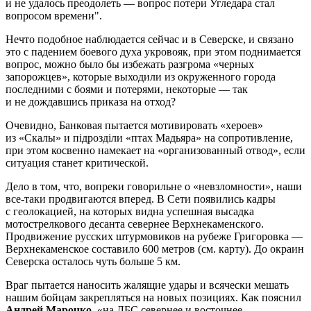
и не удалось преодолеть — вопрос потери Угледара стал
вопросом времени".
Нечто подобное наблюдается сейчас и в Северске, и связано
это с падением боевого духа укровояк, при этом поднимается
вопрос, можно было бы избежать разгрома «черных
запорожцев», которые выходили из окруженного города
последними с боями и потерями, некоторые — так
и не дождавшись приказа на отход?
Очевидно, Банковая пытается мотивировать «хероев»
из «Скалы» и пiдроздiли «птах Мадьяра» на сопротивление,
при этом косвенно намекает на «организованный отвод», если
ситуация станет критической.
Дело в том, что, вопреки говорильне о «невзломности», наши
все-таки продвигаются вперед. В Сети появились кадры
с геолокацией, на которых видна успешная высадка
мотострелкового десанта севернее Верхнекаменского.
Продвижение русских штурмовиков на рубеже Григоровка —
Верхнекаменское составило 600 метров (см. карту). До окраин
Северска осталось чуть больше 5 км.
Враг пытается наносить жалящие удары и всячески мешать
нашим бойцам закрепляться на новых позициях. Как пояснил
Андрей Марочко
, «на ЛБС севернее и восточнее