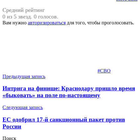
Средний рейтинг
0 из 5 звезд. 0 голосов.
Вам нужно
авторизироваться
для того, чтобы проголосовать.
#СВО
Навигация
Предыдущая запись
по
Интрига на финише: Краснодару пришло время
записям
«быковать» на поле по-настоящему
Следующая запись
ЕС одобрил 17-й санкционный пакет против
России
Поиск