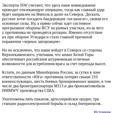
Эксперты ISW считают, что здесь наше командование
проводит отвлекающую операцию, тогда как главный удар
будет направлен на Ямполь и далее на Северск. Дескать,
русские хотят посадить бандеровцев «на шпагат», сковав его
основные силы. Ну, а прямо сейчас идет системное
прогрызание обороны ВСУ на разных участках, из-за чего
у противника не проводятся ротации. Именно отсутствие
их при обороне Угледара и стало главной причиной
поражения «черных запорожцев».
Но не исключено, что наши войдут в Северск со стороны
Верхнекаменского, учитывая, что захват Белой Горы
обеспечивает российским штурмовикам отличные
возможности для истребления врага за счет перепада высот.
Кстати, по данным Минобороны России, за сутки в зоне
ответственности «Юга» противник потерял свыше 210
военнослужащих, шесть боевых бронированных машин, в том
числе два бронетранспортера М113 и два бронеавтомобиля
HMMWV производства США.
Уничтожены пять пикапов, артиллерийское орудие, три
станции радиоэлектронной борьбы и склад боеприпасов.
Источник