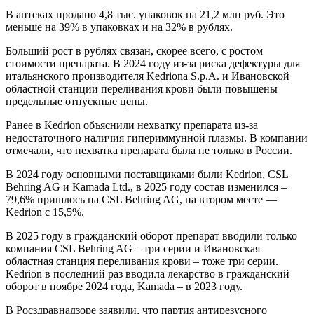
В аптеках продано 4,8 тыс. упаковок на 21,2 млн руб. Это
меньше на 39% в упаковках и на 32% в рублях.
Больший рост в рублях связан, скорее всего, с ростом
стоимости препарата. В 2024 году из-за риска дефектуры для
итальянского производителя Kedriona S.p.A. и Ивановской
областной станции переливания крови были повышены
предельные отпускные цены.
Ранее в Kedrion объяснили нехватку препарата из-за
недостаточного наличия гипериммунной плазмы. В компании
отмечали, что нехватка препарата была не только в России.
В 2024 году основными поставщиками были Kedrion, CSL
Behring AG и Kamada Ltd., в 2025 году состав изменился –
79,6% пришлось на CSL Behring AG, на втором месте —
Kedrion с 15,5%.
В 2025 году в гражданский оборот препарат вводили только
компания CSL Behring AG – три серии и Ивановская
областная станция переливания крови – тоже три серии.
Kedrion в последний раз вводила лекарство в гражданский
оборот в ноябре 2024 года, Kamada – в 2023 году.
В Росздравнадзоре заявили, что партия антирезусного