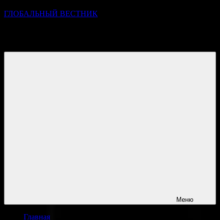
ГЛОБАЛЬНЫЙ ВЕСТНИК
УЗНАВАЙТЕ О ПРОИСХОДЯЩЕМ НА ГОРИЗОНТЕ
НОВОСТЕЙ И СОБЫТИЙ
Меню
Главная