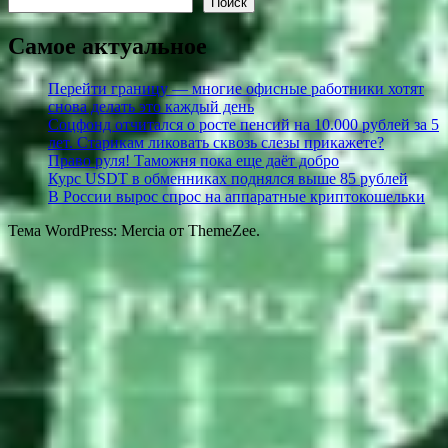
Поиск
Самое актуальное
Перейти границу — многие офисные работники хотят
снова делать это каждый день
Соцфонд отчитался о росте пенсий на 10.000 рублей за 5
лет. Старикам ликовать сквозь слезы прикажете?
Право руля! Таможня пока еще даёт добро
Курс USDT в обменниках поднялся выше 85 рублей
В России вырос спрос на аппаратные криптокошельки
Тема WordPress: Mercia от ThemeZee.