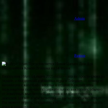
Admin
Разное
Викторина Hrum 14 июня 2025 года — это не просто слова на
экране, а ежедневная изюминка игры в Telegram — немного
мотивации с капелькой веселья и отдачи. Каждый день
пользователи получают содержательную викторину, обычно
от известных мыслителей, авторов или общественных
деятелей. Но вот в чём загвоздка — вы не просто читаете её.
Вы можете играть, угадывать, кто это сказал, и зарабатывать
очки в приложении.