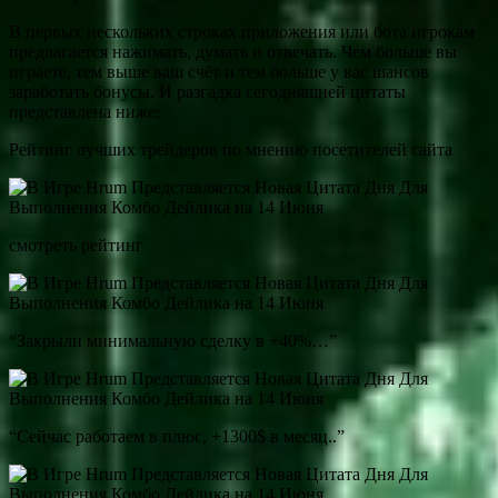
В первых нескольких строках приложения или бота игрокам
предлагается нажимать, думать и отвечать. Чем больше вы
играете, тем выше ваш счёт и тем больше у вас шансов
заработать бонусы. И разгадка сегодняшней цитаты
представлена ниже:
Рейтинг лучших трейдеров по мнению посетителей сайта
смотреть рейтинг
“Закрыли минимальную сделку в +40%…”
“Сейчас работаем в плюс, +1300$ в месяц..”