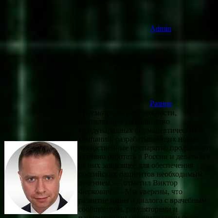
Admin
Разное
«Несмотря на все сложности,
подавляющее большинство
международных фармацевтических
компаний, разрабатывающих новые
лекарственные препараты, продолжают
активно работать в России и делать все
от них зависящее для обеспечения
российских пациентов необходимым
лечением, — отметил Виктор
Феркович. — Мы уверены, что
развитие нашего диалога с врачебным
сообществом, регуляторами и
пациентскими организациями будет