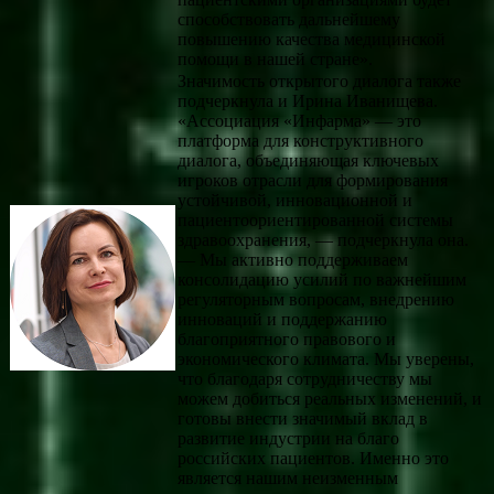
способствовать дальнейшему
повышению качества медицинской
помощи в нашей стране».
Значимость открытого диалога также
подчеркнула и Ирина Иванищева.
«Ассоциация «Инфарма» — это
платформа для конструктивного
диалога, объединяющая ключевых
игроков отрасли для формирования
устойчивой, инновационной и
пациентоориентированной системы
здравоохранения, — подчеркнула она.
— Мы активно поддерживаем
консолидацию усилий по важнейшим
регуляторным вопросам, внедрению
инноваций и поддержанию
благоприятного правового и
экономического климата. Мы уверены,
что благодаря сотрудничеству мы
можем добиться реальных изменений, и
готовы внести значимый вклад в
развитие индустрии на благо
российских пациентов. Именно это
является нашим неизменным