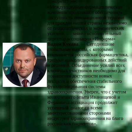
приоритетом».
«Международные фармацевтические
компании продолжают обеспечивать
доступность инновационной терапии
для граждан нашей страны независимо
от геополитических и экономических
условий, — заявил исполнительный
директор ассоциации «Инфарма»
Вадим Кукава
. — Сегодняшние
глобальные вызовы, с которыми
сталкивается российская фармацевтика,
требуют консолидированных действий
и решений. Объединение усилий всех
ключевых участников необходимо для
повышения доступности новых
лекарств и обеспечения стабильного
функционирования системы
здравоохранения. Уверен, что с учетом
многолетнего опыта Иванищевой и
Ферковича ассоциация продолжит
успешный диалог со всеми
заинтересованными сторонами
индустрии здравоохранения на благо
российских пациентов».