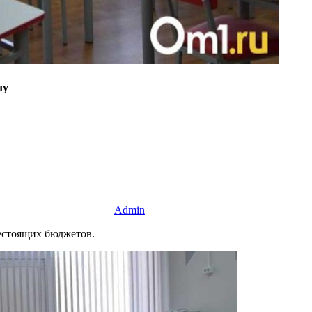
лу
Admin
естоящих бюджетов.