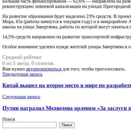
Большая часть финансирования — 62,6% — направлена на разв
реконструкцию ливневой канализации на улицах Пригородной 
На развитие образования будет выделено 23% средств. В проекте
Мира, 65а (работы начнутся в текущем году) и в микрорайоне
школы на улице Завертяева, работы по которой могут начатьс
14,5% средств направлено на развитие транспортной инфрастр
Особое внимание уделено нужде жителей улицы Завертяева в о
Средний рейтинг
0 из 5 звезд. 0 голосов.
Вам нужно
авторизироваться
для того, чтобы проголосовать.
Навигация
Предыдущая запись
по
Китай вышел на второе место в мире по разработ
записям
Следующая запись
Путин наградил Медведева орденом «За заслуги 
Поиск
Поиск