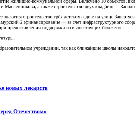
итие жилищно-коммунальной сферы. Включено 10 объектов, вкл
и Масленникова, а также строительство двух кладбищ — Запад
 значится строительство трёх детских садов: на улице Завертяев
 Амурский-2 (финансирование — за счет инфраструктурного сбор
я при предоставлении поддержки из вышестоящих бюджетов.
уктуры.
бразовательном учреждении, так как ближайшие школы находятся
ке новых лекарств
перед Отечеством»