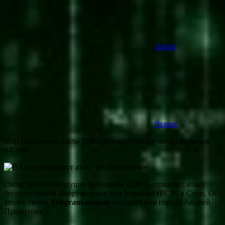
Admin
Разное
Мэр Прошунин: cилы ПВО отражают атаку беспилотников
в Сочи
Силы противовоздушной обороны (ПВО) отражают атаку
беспилотников Вооруженных сил Украины (ВСУ) в Сочи. Об
этом в своем
Telegram-канале
сообщил мэр города Андрей
Прошунин.