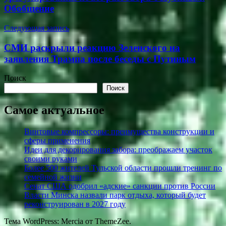
Обобщение
Следующая запись
СМИ раскрыли реакцию Зеленского на
заявления Трампа после беседы с Путиным
Поиск
Поиск
Самое актуальное
Винтовые компрессоры: преимущества конструкции и
сферы применения
Идеи для декорирования забора: преображаем участок
своими руками
Более 500 жителей Тульской области прошли тренинг по
семейной жизни
Сенат США одобрил «адские» санкции против России
Власти Минска назвали парк отдыха, который будет
реконструирован в 2027 году
Тема WordPress: Mercia от ThemeZee.