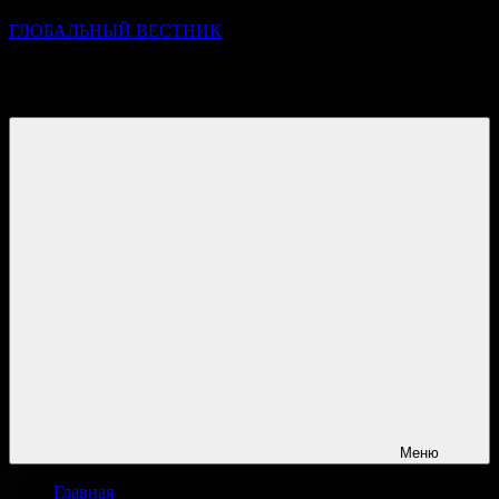
ГЛОБАЛЬНЫЙ ВЕСТНИК
УЗНАВАЙТЕ О ПРОИСХОДЯЩЕМ НА ГОРИЗОНТЕ
НОВОСТЕЙ И СОБЫТИЙ
Меню
Главная