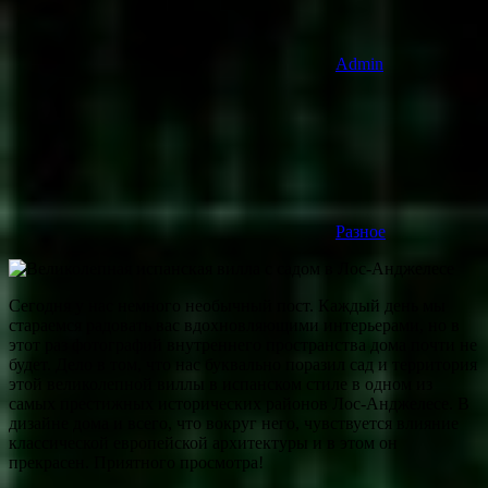
Admin
Разное
Сегодня у нас немного необычный пост. Каждый день мы
стараемся радовать вас вдохновляющими интерьерами, но в
этот раз фотографий внутреннего пространства дома почти не
будет. Дело в том, что нас буквально поразил сад и территория
этой великолепной виллы в испанском стиле в одном из
самых престижных исторических районов Лос-Анджелесе. В
дизайне дома и всего, что вокруг него, чувствуется влияние
классической европейской архитектуры и в этом он
прекрасен. Приятного просмотра!