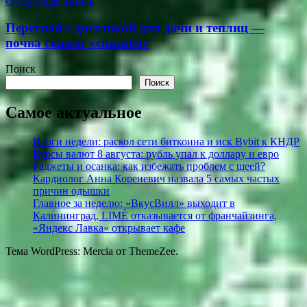
Следующая запись
Перегной с доставкой для дачи и теплиц —
почва скажет «спасибо»
Поиск
Поиск
Самое актуальное
Итоги недели: раскол сети биткоина и иск Bybit к КНДР
Курсы валют 8 августа: рубль упал к доллару и евро
Гаджеты и осанка: как избежать проблем с шеей?
Кардиолог Анна Кореневич назвала 5 самых частых
причин одышки
Главное за неделю: «ВкусВилл» выходит в
Калининград, LIMÉ отказывается от франчайзинга,
«Яндекс Лавка» открывает кафе
Тема WordPress: Mercia от ThemeZee.