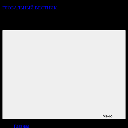
ГЛОБАЛЬНЫЙ ВЕСТНИК
УЗНАВАЙТЕ О ПРОИСХОДЯЩЕМ НА ГОРИЗОНТЕ
НОВОСТЕЙ И СОБЫТИЙ
Меню
Главная