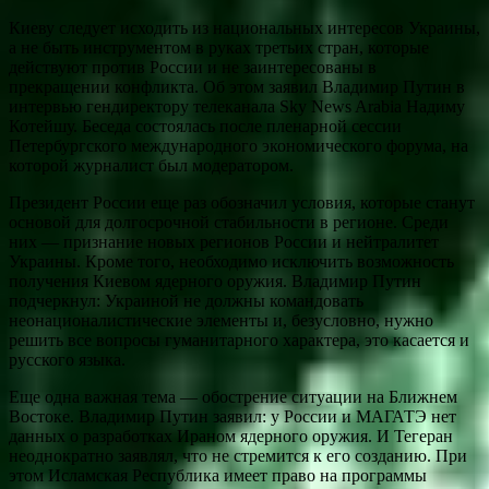
Киеву следует исходить из национальных интересов Украины,
а не быть инструментом в руках третьих стран, которые
действуют против России и не заинтересованы в
прекращении конфликта. Об этом заявил Владимир Путин в
интервью гендиректору телеканала Sky News Arabia Надиму
Котейшу. Беседа состоялась после пленарной сессии
Петербургского международного экономического форума, на
которой журналист был модератором.
Президент России еще раз обозначил условия, которые станут
основой для долгосрочной стабильности в регионе. Среди
них — признание новых регионов России и нейтралитет
Украины. Кроме того, необходимо исключить возможность
получения Киевом ядерного оружия. Владимир Путин
подчеркнул: Украиной не должны командовать
неонационалистические элементы и, безусловно, нужно
решить все вопросы гуманитарного характера, это касается и
русского языка.
Еще одна важная тема — обострение ситуации на Ближнем
Востоке. Владимир Путин заявил: у России и МАГАТЭ нет
данных о разработках Ираном ядерного оружия. И Тегеран
неоднократно заявлял, что не стремится к его созданию. При
этом Исламская Республика имеет право на программы