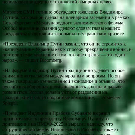
использования ядерных технологий в мирных целях.
Мировые СМИ активно обсуждают заявления Владимира
Путина, которые он сделал на пленарном заседании в рамках
Петербургского Международного экономического форума.
Особое внимание издания уделяют словам главы нашего
государства о состоянии экономики и украинском кризисе.
«Президент Владимир Путин заявил, что он не стремится к
«капитуляции» Украины как к способу прекращения войны, и
повторил свое заявление о том, что две страны — это один
народ», — пишет Bloomberg.
«На форуме Владимир Путин традиционно уделяет особое
внимание актуальным международным вопросам. Но он
также говорил об отечественной экономике и объявил, что
российская оборонная промышленность должна и дальше
развиваться. Россия должна уйти от разделения на
гражданские и чисто оборонные компании», — отмечает
Spiegel.
«Президент Индонезии Прабово Субианто выразил
признательность президенту Владимиру Путину за
приглашение на ПМЭФ-2025 и выразил надежду, что
сотрудничество между Индонезией и Россией, а также с
другими странами Глобального Юга будет и дальше