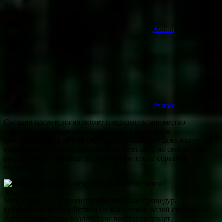
Admin
Разное
Cегодня косметология может предложить множество
процедур для поддержания красоты и молодости
кожи.Некоторые из них бесполезны, какие-то даже могут
обернуться нежелательнымипоследствиями, но сегодня мы
расскажем про процедуру, на которую стоит обратить
внимание.
Микротоки – это физиотерапевтическая процедура,
основанная на воздействии на кожу токов малой силы и
напряжения. Такое воздействие восстанавливает