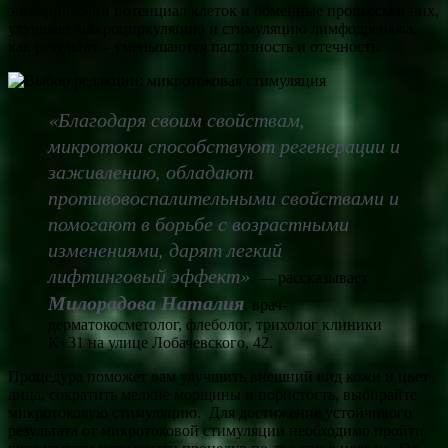
электрический потенциал клеток и обменные процессы в них,
улучшает микроциркуляцию и стимуляцию лимфодренажа,
как результат – уменьшаются пастозность и отечность.
«Благодаря своим свойствам,
микротоки способствуют регенерации и
заживлению, обладают
противовоспалительными свойствами и
помогают в борьбе с возрастными
изменениями, дарят легкий
лифтинговый эффект
»
, — рассказывает
Милорадова Наталия
, врач-
дерматокосметолог, флеболог, трихолог клиники
К+31 на улице Лобачевского, 42.
Процедура поможет вам улучшить внешний вид кожи и цвет
лица, сократить мелкие морщины и пористость, выбирайте
микротоковую стимуляцию. Для достижение устойчивого
результата от микротоковой стимуляции необходимо пройти