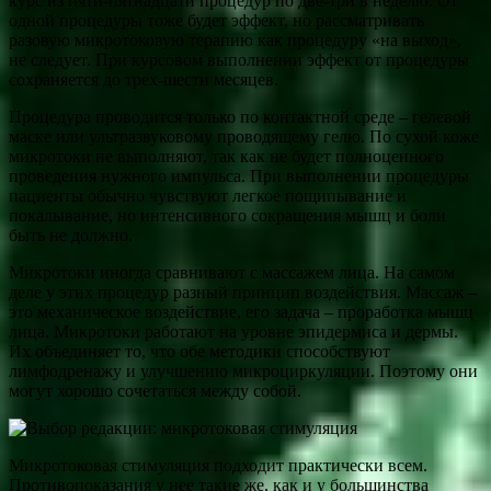
курс из пяти-пятнадцати процедур по две-три в неделю. От
одной процедуры тоже будет эффект, но рассматривать
разовую микротоковую терапию как процедуру «на выход»,
не следует. При курсовом выполнении эффект от процедуры
сохраняется до трех-шести месяцев.
Процедура проводится только по контактной среде – гелевой
маске или ультразвуковому проводящему гелю. По сухой коже
микротоки не выполняют, так как не будет полноценного
проведения нужного импульса. При выполнении процедуры
пациенты обычно чувствуют легкое пощипывание и
покалывание, но интенсивного сокращения мышц и боли
быть не должно.
Микротоки иногда сравнивают с массажем лица. На самом
деле у этих процедур разный принцип воздействия. Массаж –
это механическое воздействие, его задача – проработка мышц
лица. Микротоки работают на уровне эпидермиса и дермы.
Их объединяет то, что обе методики способствуют
лимфодренажу и улучшению микроциркуляции. Поэтому они
могут хорошо сочетаться между собой.
Микротоковая стимуляция подходит практически всем.
Противопоказания у нее такие же, как и у большинства