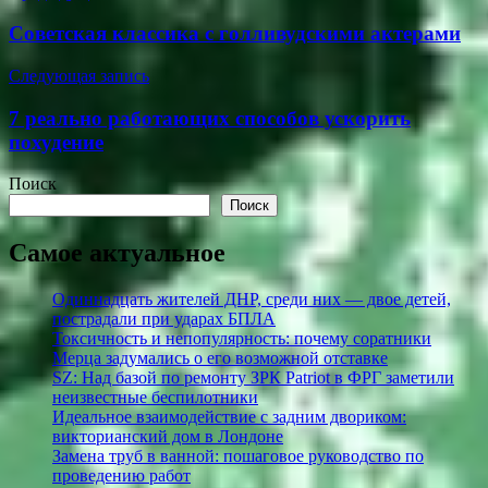
по
Советская классика с голливудскими актерами
записям
Следующая запись
7 реально работающих способов ускорить
похудение
Поиск
Поиск
Самое актуальное
Одиннадцать жителей ДНР, среди них — двое детей,
пострадали при ударах БПЛА
Токсичность и непопулярность: почему соратники
Мерца задумались о его возможной отставке
SZ: Над базой по ремонту ЗРК Patriot в ФРГ заметили
неизвестные беспилотники
Идеальное взаимодействие с задним двориком:
викторианский дом в Лондоне
Замена труб в ванной: пошаговое руководство по
проведению работ