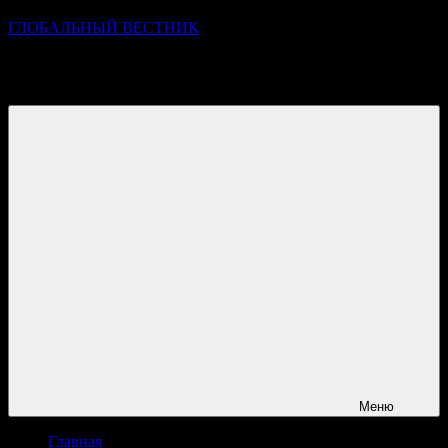
ГЛОБАЛЬНЫЙ ВЕСТНИК
УЗНАВАЙТЕ О ПРОИСХОДЯЩЕМ НА ГОРИЗОНТЕ
НОВОСТЕЙ И СОБЫТИЙ
Меню
Главная