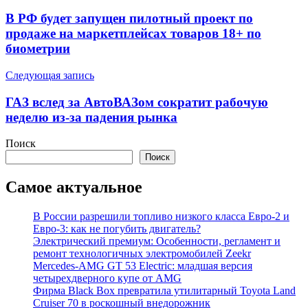
по
В РФ будет запущен пилотный проект по
записям
продаже на маркетплейсах товаров 18+ по
биометрии
Следующая запись
ГАЗ вслед за АвтоВАЗом сократит рабочую
неделю из-за падения рынка
Поиск
Поиск
Самое актуальное
В России разрешили топливо низкого класса Евро-2 и
Евро-3: как не погубить двигатель?
Электрический премиум: Особенности, регламент и
ремонт технологичных электромобилей Zeekr
Mercedes-AMG GT 53 Electric: младшая версия
четырехдверного купе от AMG
Фирма Black Box превратила утилитарный Toyota Land
Cruiser 70 в роскошный внедорожник