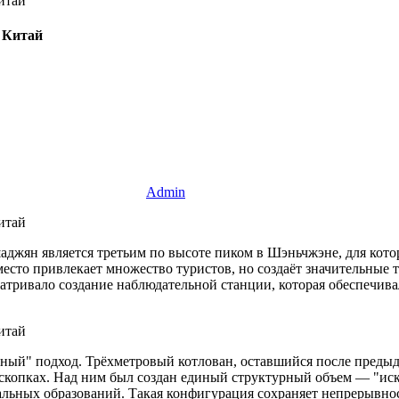
 Китай
Admin
аджян является третьим по высоте пиком в Шэньчжэне, для кот
есто привлекает множество туристов, но создаёт значительные т
атривало создание наблюдательной станции, которая обеспечива
анный" подход. Трёхметровый котлован, оставшийся после пред
скопках. Над ним был создан единый структурный объем — "иск
альных образований. Такая конфигурация сохраняет непрерывн