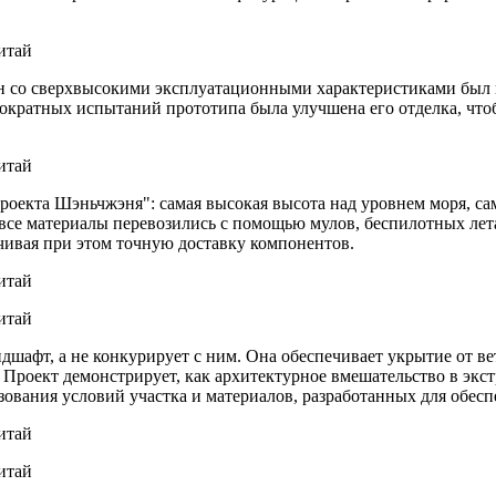
н со сверхвысокими эксплуатационными характеристиками был в
ократных испытаний прототипа была улучшена его отделка, что
проекта Шэньчжэня": самая высокая высота над уровнем моря, с
 все материалы перевозились с помощью мулов, беспилотных лет
чивая при этом точную доставку компонентов.
шафт, а не конкурирует с ним. Она обеспечивает укрытие от ве
 Проект демонстрирует, как архитектурное вмешательство в экс
ования условий участка и материалов, разработанных для обесп