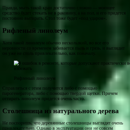
Правда, мыть такой кран достаточно сложно — моющее
средство будет стекать не в раковину, а на пол, и его придется
постоянно вытирать. Стол тоже будет «под ударом».
Рифленый линолеум
Хотя такой линолеум обычно нескользкий, во все его
неровности со временем забивается пыль и грязь, и выглядит
он уже не столь привлекательно, как поначалу.
Рифленый линолеум
Справляться с этим получится либо с помощью
парогенератора, либо с помощью твердой щетки. Причем
оттирать линолеум придется очень часто.
Столешница из натурального дерева
Не поспоришь, что деревянные столешницы выглядят очень
привлекательно. Однако в эксплуатации они не совсем