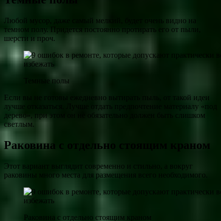
Любой мусор, даже самый мелкий, будет очень видно на
темном полу. Придется постоянно протирать его от пыли,
шерсти и проч.
Темные полы
Если вы не готовы ежедневно вытирать пыль, от такой идеи
лучше отказаться. Лучше отдать предпочтение материалу «под
дерево», при этом он не обязательно должен быть слишком
светлым.
Раковина с отдельно стоящим краном
Этот вариант выглядит современно и стильно, а вокруг
раковины много места для размещения всего необходимого.
Раковина с отдельно стоящим краном