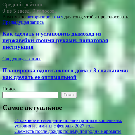
Средний рейтинг
0 из 5 звезд. 0 голосов.
Вам нужно
авторизироваться
для того, чтобы проголосовать.
Навигация
Предыдущая запись
по
Как сделать и установить дымоход из
записям
нержавейки своими руками: пошаговая
инструкция
Следующая запись
Планировка одноэтажного дома с 3 спальнями:
как сделать ее оптимальной
Поиск
Поиск
Самое актуальное
Страховое возмещение по электронным кошелькам:
условия и лимиты с февраля 2027 года
Свежесть после дождя: почему природные ароматы