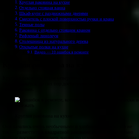
Круглая раковина на кухне
Отдельно стоящая ванна
Шкаф-купе с раздвижными дверями
Смеситель с плоской поверхностью ручки и крана
Темные полы
Раковина с отдельно стоящим краном
Рифленый линолеум
Столешница из натурального дерева
Открытые полки на кухне
Видео — 10 ошибок в ремонте
Круглая раковина на кухне
Круглые раковины стали невероятно популярными в 90-е
годы и, кажется, до сих пор достаточно часто выбираются
покупателями.
Круглая раковина на кухне
Они казались очень необычными и удобными, однако это не
так — разместить в квадратной раковине можно значительно
больше посуды, например, чашки по углам, столовые приборы