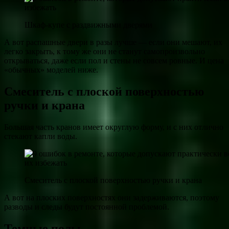
Шкаф-купе с раздвижными дверями
А вот распашные двери в разы лучше — если они мешают, их
легко закрыть, к тому же они не станут самопроизвольно
открываться, даже если пол и стены не совсем ровные. И цена
«обычных» моделей ниже.
Смеситель с плоской поверхностью
ручки и крана
Большая часть кранов имеет округлую форму, и с них отлично
стекают капли воды.
Смеситель с плоской поверхностью ручки и крана
А вот на плоских поверхностях они задерживаются, поэтому
разводы и следы будут постоянной проблемой.
Темные полы