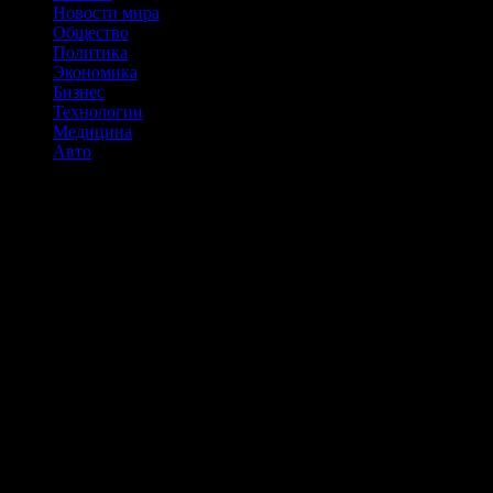
Новости мира
Общество
Политика
Экономика
Бизнес
Технологии
Медицина
Авто
9 ошибок в ремонте, которые допускают практически все,
но вы можете их избежать