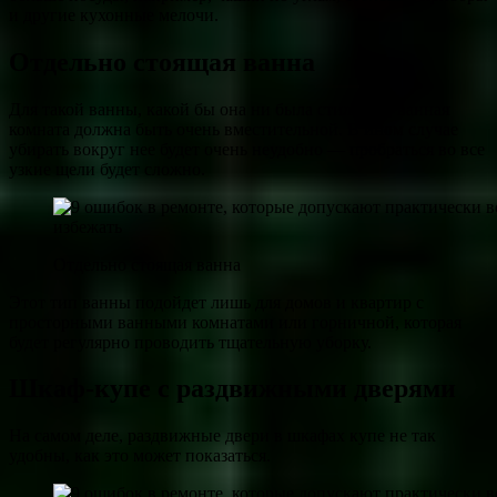
и другие кухонные мелочи.
Отдельно стоящая ванна
Для такой ванны, какой бы она ни была стильной, ванная
комната должна быть очень вместительной. В ином случае
убирать вокруг нее будет очень неудобно — пробраться во все
узкие щели будет сложно.
Отдельно стоящая ванна
Этот тип ванны подойдет лишь для домов и квартир с
просторными ванными комнатами или горничной, которая
будет регулярно проводить тщательную уборку.
Шкаф-купе с раздвижными дверями
На самом деле, раздвижные двери в шкафах купе не так
удобны, как это может показаться.