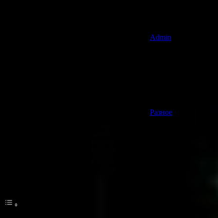
Admin
Разное
Прежде чем приступать к ремонту, обычно тщательно
разрабатывают проект интерьера. Однако в большинстве
случаев оказывается так, что некоторые детали остаются
непродуманными. Каких распространенных ошибок в
ремонте можно избежать? Рассмотрим их подробнее!
Оглавление