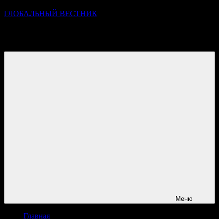
ГЛОБАЛЬНЫЙ ВЕСТНИК
УЗНАВАЙТЕ О ПРОИСХОДЯЩЕМ НА ГОРИЗОНТЕ
НОВОСТЕЙ И СОБЫТИЙ
Меню
Главная