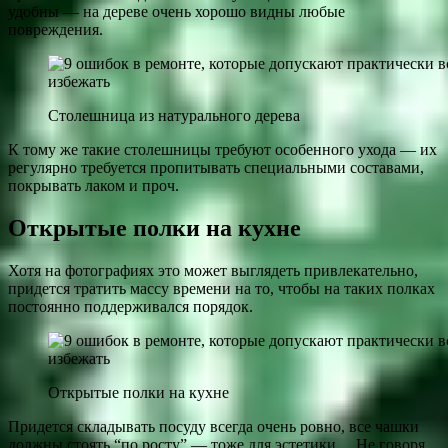
удобны — на дереве очень хорошо видны любые
повреждения.
Столешница из натурального дерева
К тому же такие столешницы требуют особенного ухода — их
регулярно требуется пропитывать специальными составами,
покрывать лаком и проч.
Открытые полки на кухне
Хотя на фотографиях это может выглядеть привлекательно,
придется тратить массу времени на то, чтобы на таких полках
постоянно поддерживался порядок.
Открытые полки на кухне
Придется складывать посуду всегда очень ровно, все чашки
должны стоять “по росту” — тоже для эстетики… Не говоря