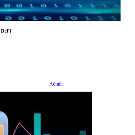
 DeFi
Admin