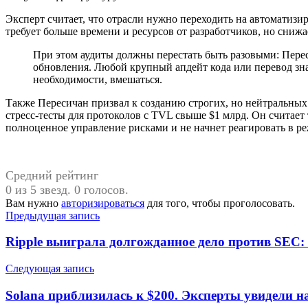
Эксперт считает, что отрасли нужно переходить на автоматизи
требует больше времени и ресурсов от разработчиков, но снижа
При этом аудиты должны перестать быть разовыми: Перес
обновления. Любой крупный апдейт кода или перевод зн
необходимости, вмешаться.
Также Пересичан призвал к созданию строгих, но нейтральных 
стресс-тесты для протоколов с TVL свыше $1 млрд. Он считает
полноценное управление рисками и не начнет реагировать в р
Средний рейтинг
0 из 5 звезд. 0 голосов.
Вам нужно
авторизироваться
для того, чтобы проголосовать.
Навигация
Предыдущая запись
по
Ripple выиграла долгожданное дело против SEC
записям
Следующая запись
Solana приблизилась к $200. Эксперты увидели н