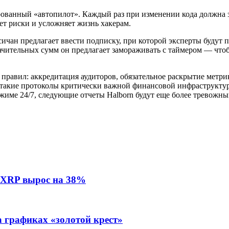
рованный «автопилот». Каждый раз при изменении кода должна з
ет риски и усложняет жизнь хакерам.
ичан предлагает ввести подписку, при которой эксперты будут п
ачительных сумм он предлагает замораживать с таймером — чтоб
правил: аккредитация аудиторов, обязательное раскрытие метри
 такие протоколы критически важной финансовой инфраструктуро
ежиме 24/7, следующие отчеты Halborn будут еще более тревожны
: XRP вырос на 38%
а графиках «золотой крест»